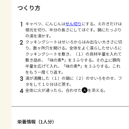
つくり方
1
キャベツ、にんじんは
せん切り
にする。えのきだけは
根元を切り、半分の長さにしてほぐす。鍋にたっぷり
の湯を沸かす。
2
クッキングシートはせいろからはみ出ない大きさに切
り、数ヶ所穴を開ける。全体をよく濡らしたせいろに
クッキングシートを敷き、（１）の具材半量を入れて
敷き詰め、「味の素®」を３ふりする。その上に豚肉
半量を広げて入れ、「味の素®」を３ふりする。これ
をもう一度くり返す。
3
湯が沸騰した（１）の鍋に（２）のせいろをのせ、フ
タをして１０分ほど蒸す。
4
全体に火が通ったら、合わせた
を添える。
Ａ
栄養情報（1人分）