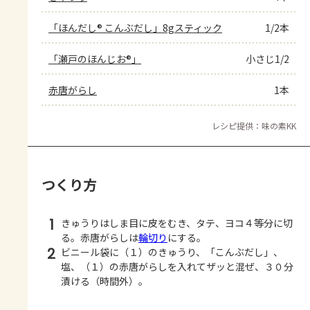
「ほんだし® こんぶだし」8gスティック
1/2本
「瀬戸のほんじお®」
小さじ1/2
赤唐がらし
1本
レシピ提供：味の素KK
つくり方
1
きゅうりはしま目に皮をむき、タテ、ヨコ４等分に切
る。赤唐がらしは
輪切り
にする。
2
ビニール袋に（１）のきゅうり、「こんぶだし」、
塩、（１）の赤唐がらしを入れてザッと混ぜ、３０分
漬ける（時間外）。