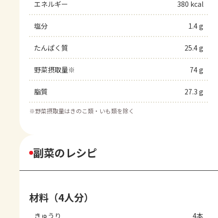
エネルギー
380 kcal
塩分
1.4 g
たんぱく質
25.4 g
野菜摂取量※
74 g
脂質
27.3 g
※
野菜摂取量はきのこ類・いも類を除く
副菜のレシピ
材料（4人分）
きゅうり
4本