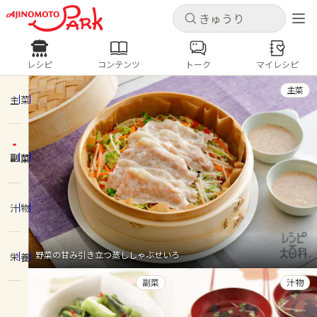
キャンセル
キャンセル
レシピ
コンテンツ
トーク
マイレシピ
レシピ
コンテンツ
ログインするとレシピを保存できます
主菜
ログイン
新規登録
主菜
人気の食材・レシピ
副菜
ホーム
きゅうり
なす
トマト
とうもろこし
ピーマン
みょうが
ゴーヤ
コンテンツ
汁物
レシピ
野菜の甘み引き立つ蒸ししゃぶせいろ
栄養
トーク
副菜
汁物