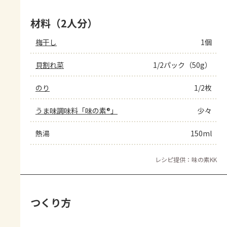
材料（2人分）
梅干し
1個
貝割れ菜
1/2パック（50g）
のり
1/2枚
うま味調味料「味の素®」
少々
熱湯
150ml
レシピ提供：味の素KK
つくり方