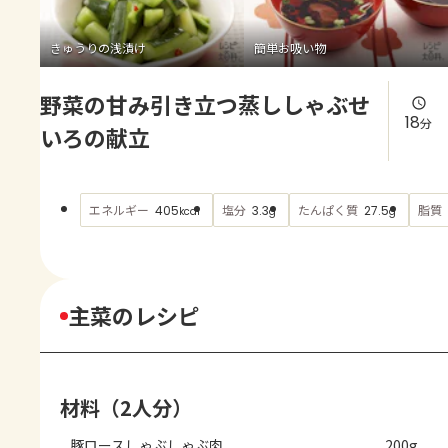
よくあるお問い合わせ
きゅうりの浅漬け
簡単お吸い物
お買い物
野菜の甘み引き立つ蒸ししゃぶせ
AJINOMOTO PARK とは
18
分
いろの献立
エネルギー
塩分
たんぱく質
脂質
405
3.3
27.5
kcal
g
g
主菜のレシピ
材料（2人分）
豚ロースしゃぶしゃぶ肉
200g