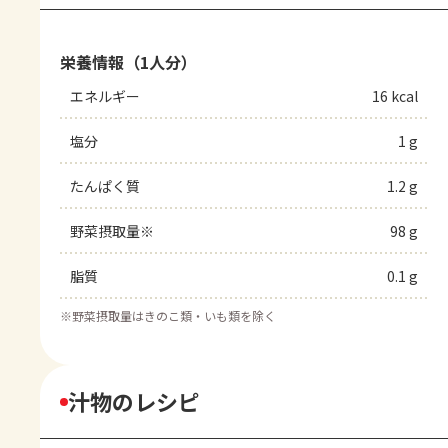
栄養情報（1人分）
エネルギー
16 kcal
塩分
1 g
たんぱく質
1.2 g
野菜摂取量※
98 g
脂質
0.1 g
※
野菜摂取量はきのこ類・いも類を除く
汁物のレシピ