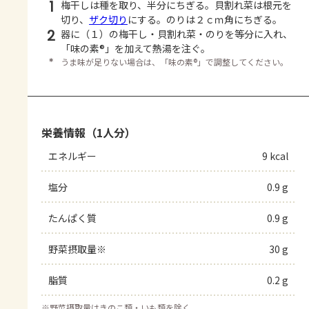
1
梅干しは種を取り、半分にちぎる。貝割れ菜は根元を
切り、
ザク切り
にする。のりは２ｃｍ角にちぎる。
2
器に（１）の梅干し・貝割れ菜・のりを等分に入れ、
「味の素®」を加えて熱湯を注ぐ。
＊
うま味が足りない場合は、「味の素®」で調整してください。
栄養情報（1人分）
エネルギー
9 kcal
塩分
0.9 g
たんぱく質
0.9 g
野菜摂取量※
30 g
脂質
0.2 g
※
野菜摂取量はきのこ類・いも類を除く