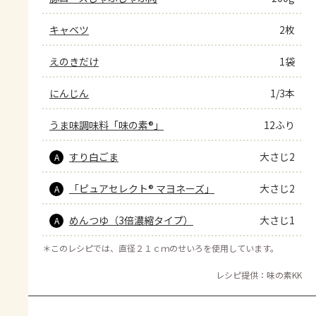
キャベツ
2枚
えのきだけ
1袋
にんじん
1/3本
うま味調味料「味の素®」
12ふり
すり白ごま
大さじ2
A
「ピュアセレクト® マヨネーズ」
大さじ2
A
めんつゆ（3倍濃縮タイプ）
大さじ1
A
＊
このレシピでは、直径２１ｃｍのせいろを使用しています。
レシピ提供：味の素KK