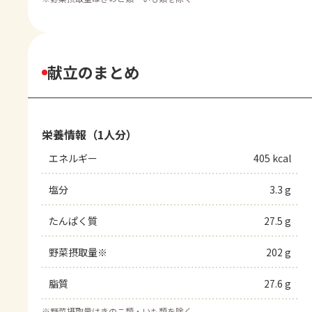
献立のまとめ
栄養情報（1人分）
エネルギー
405 kcal
塩分
3.3 g
たんぱく質
27.5 g
野菜摂取量※
202 g
脂質
27.6 g
※
野菜摂取量はきのこ類・いも類を除く