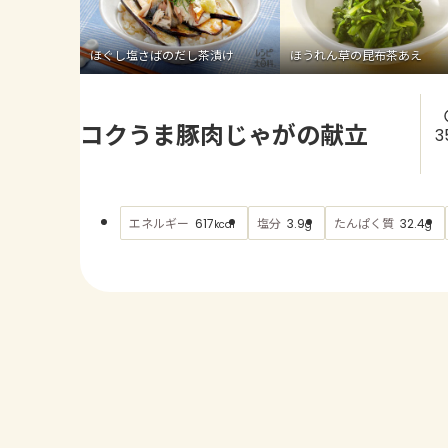
ほぐし塩さばのだし茶漬け
ほうれん草の昆布茶あえ
コクうま豚肉じゃがの献立
3
エネルギー
塩分
たんぱく質
617
3.9
32.4
kcal
g
g