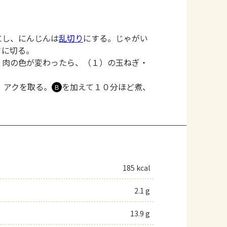
にし、にんじんは
乱切り
にする。じゃがい
さに切る。
。肉の色が変わったら、（１）の玉ねぎ・
、アクを取る。
を加えて１０分ほど煮、
Ｂ
。
185 kcal
2.1 g
13.9 g