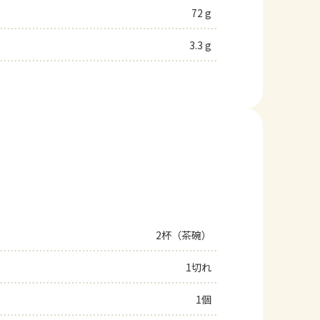
72 g
3.3 g
2杯（茶碗）
1切れ
1個