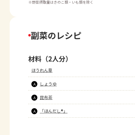
※
野菜摂取量はきのこ類・いも類を除く
副菜のレシピ
材料（2人分）
ほうれん草
しょうゆ
A
昆布茶
A
「ほんだし®」
A