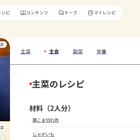
レシピ
コンテンツ
トーク
マイレシピ
レ
主菜
主菜
主食
副菜
栄養
人気の食材・
主菜のレシピ
きゅうり
ゴーヤ
材料（2人分）
豚こま切れ肉
副菜
じゃがいも