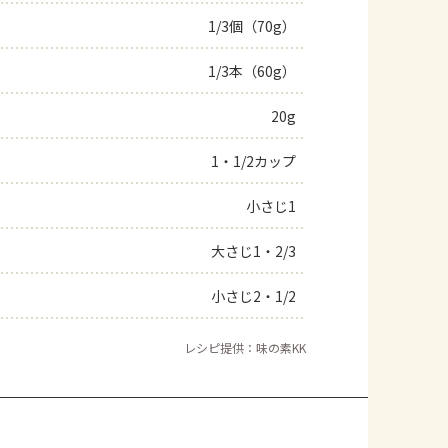
1/3個（70g）
よくあるお問い合わせ
1/3本（60g）
お買い物
20g
AJINOMOTO PARK とは
1・1/2カップ
小さじ1
大さじ1・2/3
小さじ2・1/2
レシピ提供：味の素KK