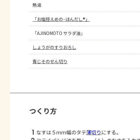
熱湯
「お塩控えめの･ほんだし®」
「AJINOMOTO サラダ油」
しょうがのすりおろし
青じそのせん切り
つくり方
1
なすは５ｍｍ幅のタテ
薄切り
にする。