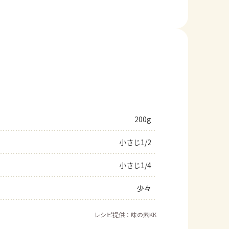
200g
小さじ1/2
小さじ1/4
少々
レシピ提供：味の素KK