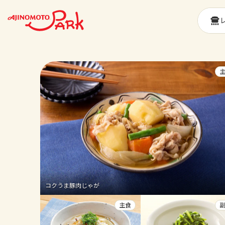
コクうま豚肉じゃが
主食