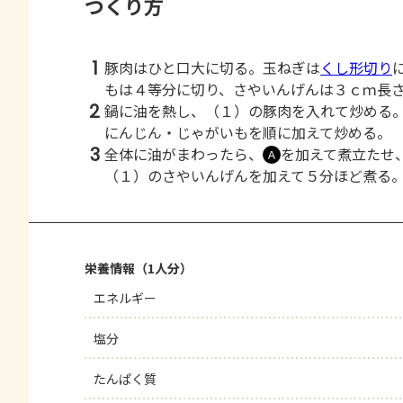
つくり方
1
豚肉はひと口大に切る。玉ねぎは
くし形切り
もは４等分に切り、さやいんげんは３ｃｍ長
2
鍋に油を熱し、（１）の豚肉を入れて炒める
にんじん・じゃがいもを順に加えて炒める。
3
全体に油がまわったら、
を加えて煮立たせ
Ａ
（１）のさやいんげんを加えて５分ほど煮る
栄養情報（1人分）
エネルギー
塩分
たんぱく質