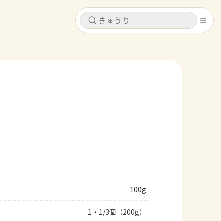
キャンセル
キャンセル
シピ
コンテンツ
ログインするとレシピを保存できます
ログイン
新規登録
レシピ
ホーム
なす
トマト
とうもろこし
ピーマン
みょうが
コンテンツ
レシピ
100g
トーク
1・1/3個（200g）