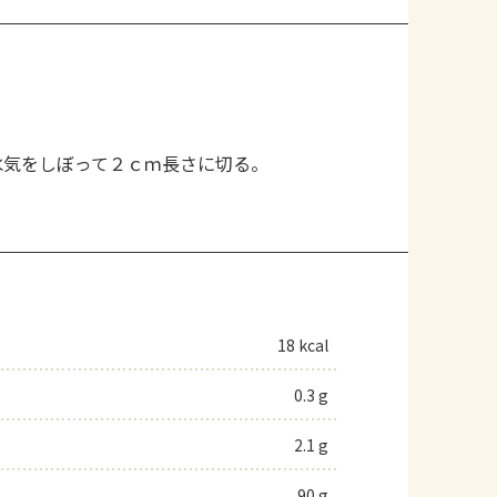
水気をしぼって２ｃｍ長さに切る。
18 kcal
0.3 g
2.1 g
90 g