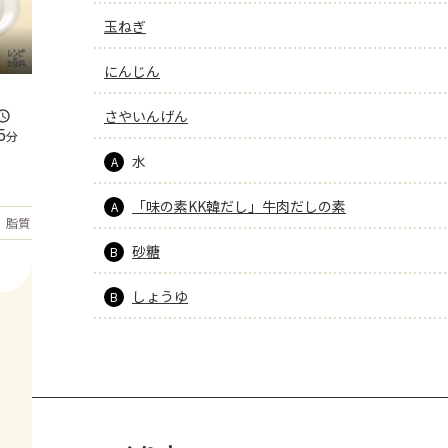
玉ねぎ
にんじん
さやいんげん
5
分
水
A
「味の素KK韓だし」牛肉だしの素
A
もっと見る
脂質
18.8
g
砂糖
B
しょうゆ
B