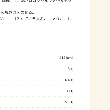
て両面焼く。塩さばはグリルで８～９分を
）の塩さばをのせる。
溶かし、（３）に注ぎ入れ、しょうが、し
414 kcal
1.5 g
16.4 g
39 g
15.1 g