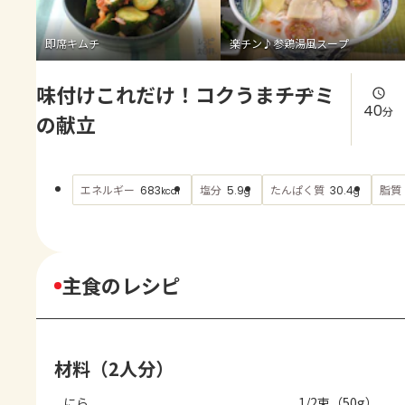
よくあるお問い合わせ
即席キムチ
楽チン♪参鶏湯風スープ
お買い物
味付けこれだけ！コクうまチヂミ
AJINOMOTO PARK とは
40
分
の献立
エネルギー
塩分
たんぱく質
脂質
683
5.9
30.4
kcal
g
g
主食のレシピ
材料（2人分）
にら
1/2束（50g）