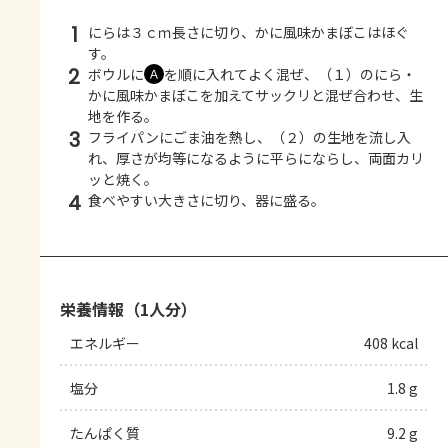
1
にらは３ｃｍ長さに切り、かに風味かまぼこはほぐ
す。
2
ボウルに
を順に入れてよく混ぜ、（１）のにら・
Ａ
かに風味かまぼこを加えてサックリと混ぜ合わせ、生
地を作る。
3
フライパンにごま油を熱し、（２）の生地を流し入
れ、厚さが均等になるように平らにならし、両面カリ
ッと焼く。
4
食べやすい大きさに切り、器に盛る。
栄養情報（1人分）
エネルギー
408 kcal
塩分
1.8 g
たんぱく質
9.2 g