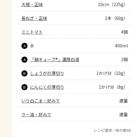
大根・正味
10cm（225g）
長ねぎ・正味
1本（60g）
ミニトマト
4個
水
400ml
A
「鍋キューブ®」濃厚白湯
2個
A
しょうがの薄切り
1かけ分（10g）
B
にんにくの薄切り
1かけ分（8g）
B
いり白ごま・好みで
適量
ラー油・好みで
適量
レシピ提供：味の素KK