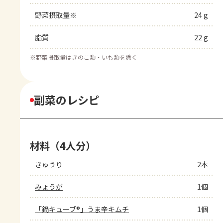
野菜摂取量※
24 g
脂質
22 g
※
野菜摂取量はきのこ類・いも類を除く
副菜のレシピ
材料（4人分）
きゅうり
2本
みょうが
1個
「鍋キューブ®」うま辛キムチ
1個