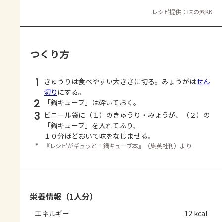
レシピ提供：味の素KK
つくり方
1
きゅうりは食べやすい大きさに切る。みょうがは
せん
切り
にする。
2
「鍋キューブ」は砕いておく。
3
ビニール袋に（１）のきゅうり・みょうが、（２）の
「鍋キューブ」を入れてふり、
１０分ほどおいて味をなじませる。
＊
『レシピがギュッと！鍋キューブ本』（集英社刊）より
栄養情報（1人分）
エネルギー
12 kcal