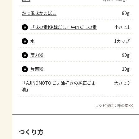
かに風味かまぼこ
80g
「味の素KK韓だし」牛肉だしの素
小さじ1
A
水
1カップ
A
薄力粉
90g
A
片栗粉
10g
A
「AJINOMOTO ごま油好きの純正ごま
大さじ3
油」
レシピ提供：味の素KK
つくり方