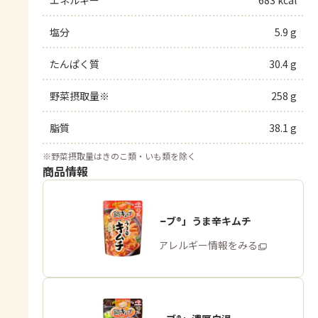
エネルギー
683 kcal
塩分
5.9 g
たんぱく質
30.4 g
野菜摂取量※
258 g
脂質
38.1 g
※
野菜摂取量はきのこ類・いも類を除く
商品情報
「鍋キューブ®」うま辛キムチ
商品・アレルギー情報をみる