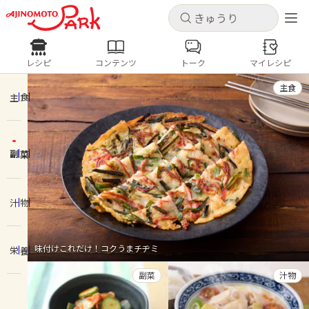
キャンセル
キャンセル
レシピ
コンテンツ
トーク
マイレシピ
レシピ
コンテンツ
ログインするとレシピを保存できます
主食
ログイン
新規登録
主食
人気の食材・レシピ
副菜
ホーム
きゅうり
なす
トマト
とうもろこし
ピーマン
みょうが
ゴーヤ
コンテンツ
汁物
レシピ
味付けこれだけ！コクうまチヂミ
栄養
トーク
副菜
汁物