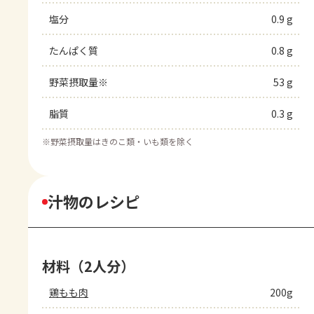
塩分
0.9 g
たんぱく質
0.8 g
野菜摂取量※
53 g
脂質
0.3 g
※
野菜摂取量はきのこ類・いも類を除く
汁物のレシピ
材料（2人分）
鶏もも肉
200g