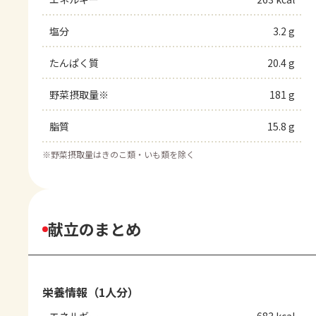
塩分
3.2 g
たんぱく質
20.4 g
野菜摂取量※
181 g
脂質
15.8 g
※
野菜摂取量はきのこ類・いも類を除く
献立のまとめ
栄養情報（1人分）