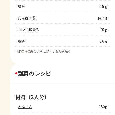
塩分
0.5 g
たんぱく質
14.7 g
野菜摂取量※
70 g
脂質
0.6 g
※
野菜摂取量はきのこ類・いも類を除く
副菜のレシピ
材料（2人分）
れんこん
150g