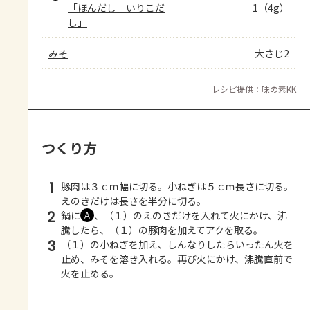
「ほんだし　いりこだ
1（4g）
し」
みそ
大さじ2
レシピ提供：味の素KK
つくり方
1
豚肉は３ｃｍ幅に切る。小ねぎは５ｃｍ長さに切る。
えのきだけは長さを半分に切る。
2
鍋に
、（１）のえのきだけを入れて火にかけ、沸
Ａ
騰したら、（１）の豚肉を加えてアクを取る。
3
（１）の小ねぎを加え、しんなりしたらいったん火を
止め、みそを溶き入れる。再び火にかけ、沸騰直前で
火を止める。