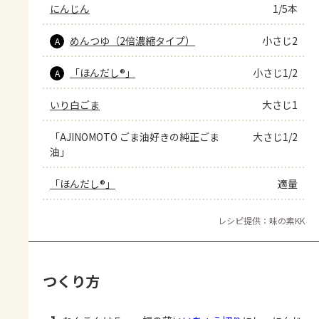
にんじん
1/5本
めんつゆ（2倍濃縮タイプ）
小さじ2
A
「ほんだし®」
小さじ1/2
A
いり白ごま
大さじ1
「AJINOMOTO ごま油好きの純正ごま
大さじ1/2
油」
「ほんだし®」
適量
レシピ提供：味の素KK
つくり方