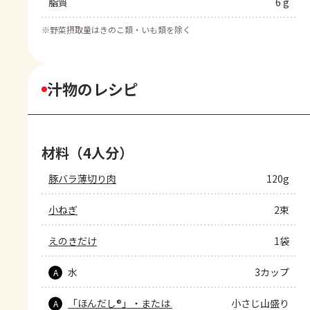
脂質
6 g
※
野菜摂取量はきのこ類・いも類を除く
汁物のレシピ
材料（4人分）
豚バラ薄切り肉
120g
小ねぎ
2束
えのきだけ
1袋
水
3カップ
A
「ほんだし®」・または 
小さじ山盛り
A