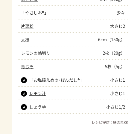
「やさしお®」
少々
片栗粉
大さじ2
大根
6cm（150g）
レモンの輪切り
2枚（20g）
青じそ
5枚（5g）
「お塩控えめの･ほんだし®」
小さじ1
A
レモン汁
小さじ1
A
しょうゆ
小さじ1/2
A
レシピ提供：味の素KK