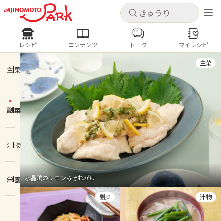
キャンセル
キャンセル
レシピ
コンテンツ
トーク
マイレシピ
レシピ
コンテンツ
ログインするとレシピを保存できます
主菜
ログイン
新規登録
主菜
人気の食材・レシピ
副菜
ホーム
きゅうり
なす
トマト
とうもろこし
ピーマン
みょうが
ゴーヤ
コンテンツ
汁物
レシピ
水晶鶏のレモンみぞれがけ
栄養
トーク
副菜
汁物