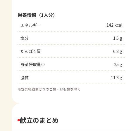
栄養情報（1人分）
エネルギー
142 kcal
塩分
1.5 g
たんぱく質
6.8 g
野菜摂取量※
25 g
脂質
11.3 g
※
野菜摂取量はきのこ類・いも類を除く
献立のまとめ