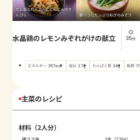
よくあるお問い合わせ
だし香るれんこんとにんじんのき
んぴら
豚バラとたっぷりねぎのみそ汁
お買い物
水晶鶏のレモンみぞれがけの献立
AJINOMOTO PARK とは
35
分
エネルギー
塩分
たんぱく質
脂質
357
2.7
24
17
kcal
g
g
主菜のレシピ
材料（2人分）
鶏ささ身
3本（120g）