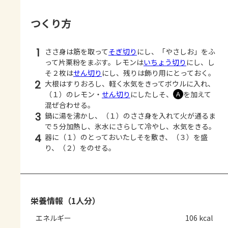
つくり方
1
ささ身は筋を取って
そぎ切り
にし、「やさしお」をふ
って片栗粉をまぶす。レモンは
いちょう切り
にし、し
そ２枚は
せん切り
にし、残りは飾り用にとっておく。
2
大根はすりおろし、軽く水気をきってボウルに入れ、
（１）のレモン・
せん切り
にしたしそ、
を加えて
Ａ
混ぜ合わせる。
3
鍋に湯を沸かし、（１）のささ身を入れて火が通るま
で５分加熱し、氷水にさらして冷やし、水気をきる。
4
器に（１）のとっておいたしそを敷き、（３）を盛
り、（２）をのせる。
栄養情報（1人分）
エネルギー
106 kcal