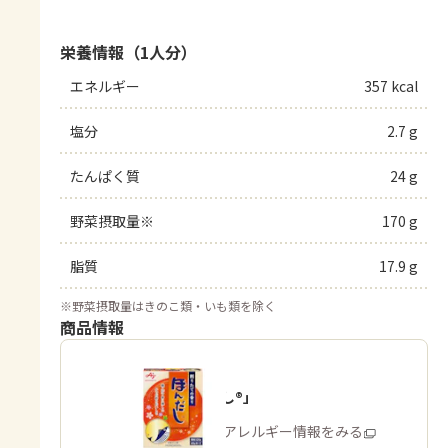
栄養情報（1人分）
エネルギー
357 kcal
塩分
2.7 g
たんぱく質
24 g
野菜摂取量※
170 g
脂質
17.9 g
※
野菜摂取量はきのこ類・いも類を除く
商品情報
「ほんだし®」
商品・アレルギー情報をみる