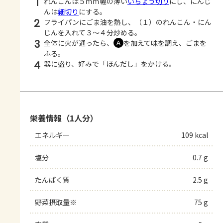
1
れんこんは５ｍｍ幅の薄い
いちょう切り
にし、にんじ
んは
細切り
にする。
2
フライパンにごま油を熱し、（１）のれんこん・にん
じんを入れて３～４分炒める。
3
全体に火が通ったら、
を加えて味を調え、ごまを
Ａ
ふる。
4
器に盛り、好みで「ほんだし」をかける。
栄養情報（1人分）
エネルギー
109 kcal
塩分
0.7 g
たんぱく質
2.5 g
野菜摂取量※
75 g