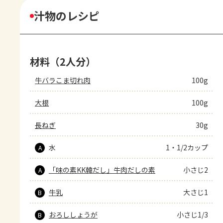
汁物のレシピ
材料（2人分）
牛バラこま切れ肉
100g
大根
100g
長ねぎ
30g
水
1・1/2カップ
A
「味の素KK韓だし」牛肉だしの素
小さじ2
A
牛乳
大さじ1
B
おろししょうが
小さじ1/3
B