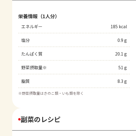
栄養情報（1人分）
エネルギー
185 kcal
塩分
0.9 g
たんぱく質
20.1 g
野菜摂取量※
51 g
脂質
8.3 g
※
野菜摂取量はきのこ類・いも類を除く
副菜のレシピ