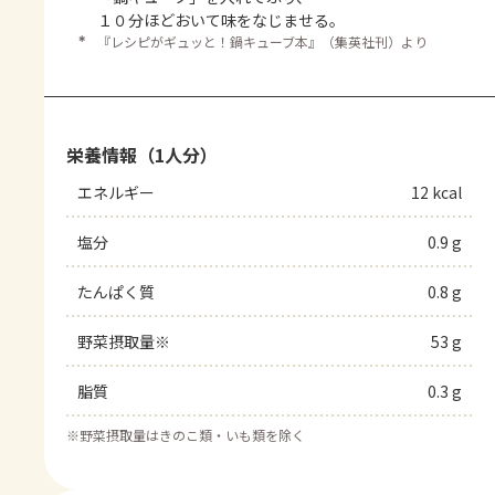
１０分ほどおいて味をなじませる。
＊
『レシピがギュッと！鍋キューブ本』（集英社刊）より
栄養情報（1人分）
エネルギー
12 kcal
塩分
0.9 g
たんぱく質
0.8 g
野菜摂取量※
53 g
脂質
0.3 g
※
野菜摂取量はきのこ類・いも類を除く