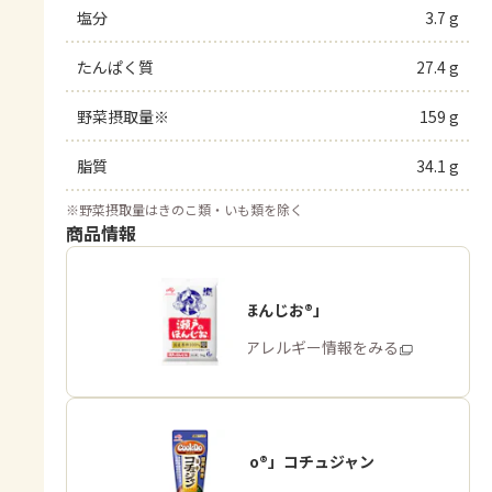
塩分
3.7 g
たんぱく質
27.4 g
野菜摂取量※
159 g
脂質
34.1 g
※
野菜摂取量はきのこ類・いも類を除く
商品情報
「瀬戸のほんじお®」
商品・アレルギー情報をみる
「Cook Do®」コチュジャン