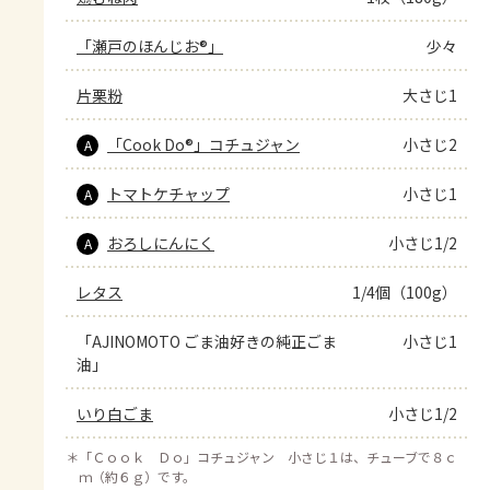
「瀬戸のほんじお®」
少々
片栗粉
大さじ1
「Cook Do®」コチュジャン
小さじ2
A
トマトケチャップ
小さじ1
A
おろしにんにく
小さじ1/2
A
レタス
1/4個（100g）
「AJINOMOTO ごま油好きの純正ごま
小さじ1
油」
いり白ごま
小さじ1/2
＊
「Ｃｏｏｋ Ｄｏ」コチュジャン 小さじ１は、チューブで８ｃ
ｍ（約６ｇ）です。