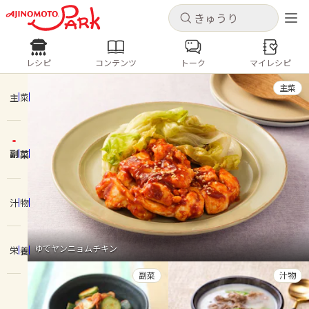
キャンセル
キャンセル
レシピ
コンテンツ
トーク
マイレシピ
レシピ
コンテンツ
ログインするとレシピを保存できます
主菜
ログイン
新規登録
主菜
人気の食材・レシピ
副菜
ホーム
きゅうり
なす
トマト
とうもろこし
ピーマン
みょうが
ゴーヤ
コンテンツ
汁物
レシピ
ゆでヤンニョムチキン
栄養
トーク
副菜
汁物