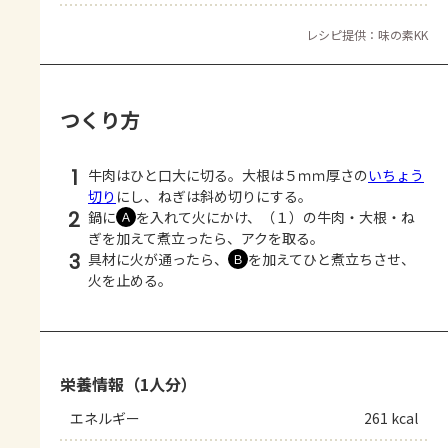
レシピ提供：味の素KK
つくり方
1
牛肉はひと口大に切る。大根は５ｍｍ厚さの
いちょう
切り
にし、ねぎは斜め切りにする。
2
鍋に
を入れて火にかけ、（１）の牛肉・大根・ね
Ａ
ぎを加えて煮立ったら、アクを取る。
3
具材に火が通ったら、
を加えてひと煮立ちさせ、
Ｂ
火を止める。
栄養情報（1人分）
エネルギー
261 kcal