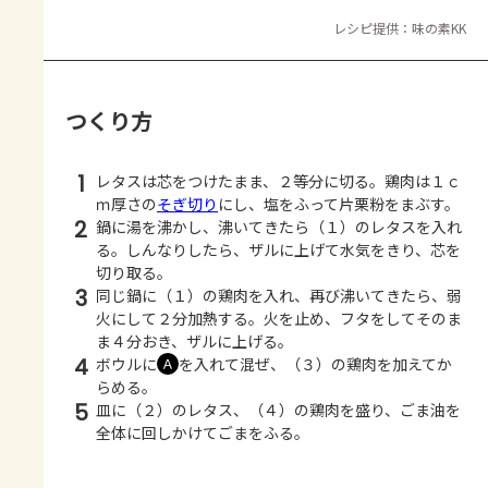
レシピ提供：味の素KK
つくり方
1
レタスは芯をつけたまま、２等分に切る。鶏肉は１ｃ
ｍ厚さの
そぎ切り
にし、塩をふって片栗粉をまぶす。
2
鍋に湯を沸かし、沸いてきたら（１）のレタスを入れ
る。しんなりしたら、ザルに上げて水気をきり、芯を
切り取る。
3
同じ鍋に（１）の鶏肉を入れ、再び沸いてきたら、弱
火にして２分加熱する。火を止め、フタをしてそのま
ま４分おき、ザルに上げる。
4
ボウルに
を入れて混ぜ、（３）の鶏肉を加えてか
Ａ
らめる。
5
皿に（２）のレタス、（４）の鶏肉を盛り、ごま油を
全体に回しかけてごまをふる。