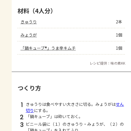
材料（4人分）
きゅうり
2本
みょうが
1個
「鍋キューブ®」うま辛キムチ
1個
レシピ提供：味の素KK
つくり方
1
きゅうりは食べやすい大きさに切る。みょうがは
せん
切り
にする。
2
「鍋キューブ」は砕いておく。
3
ビニール袋に（１）のきゅうり・みょうが、（２）の
「鍋キューブ」を入れてふり、