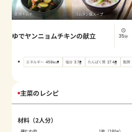
よくあるお問い合わせ
即席キムチ
コムタン風スープ
お買い物
ゆでヤンニョムチキンの献立
AJINOMOTO PARK とは
35
分
エネルギー
塩分
たんぱく質
脂質
458
3.7
27.4
kcal
g
g
主菜のレシピ
材料（2人分）
鶏むね肉
1枚（180g）