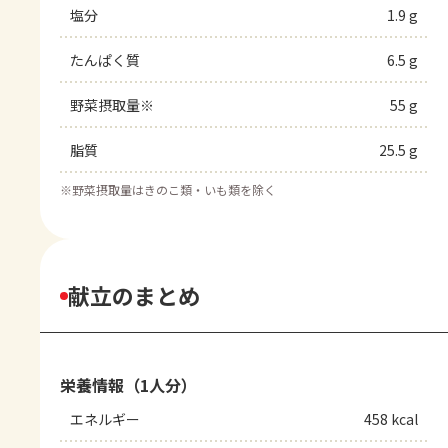
塩分
1.9 g
たんぱく質
6.5 g
野菜摂取量※
55 g
脂質
25.5 g
※
野菜摂取量はきのこ類・いも類を除く
献立のまとめ
栄養情報（1人分）
エネルギー
458 kcal