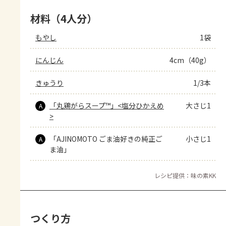
材料（4人分）
もやし
1袋
にんじん
4cm（40g）
きゅうり
1/3本
「丸鶏がらスープ™」<塩分ひかえめ
大さじ1
A
>
「AJINOMOTO ごま油好きの純正ご
小さじ1
A
ま油」
レシピ提供：味の素KK
つくり方