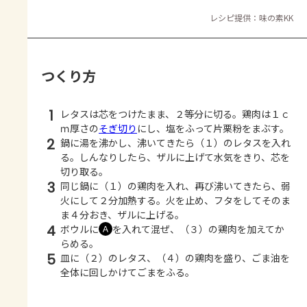
レシピ提供：味の素KK
つくり方
1
レタスは芯をつけたまま、２等分に切る。鶏肉は１ｃ
ｍ厚さの
そぎ切り
にし、塩をふって片栗粉をまぶす。
2
鍋に湯を沸かし、沸いてきたら（１）のレタスを入れ
る。しんなりしたら、ザルに上げて水気をきり、芯を
切り取る。
3
同じ鍋に（１）の鶏肉を入れ、再び沸いてきたら、弱
火にして２分加熱する。火を止め、フタをしてそのま
ま４分おき、ザルに上げる。
4
ボウルに
を入れて混ぜ、（３）の鶏肉を加えてか
Ａ
らめる。
5
皿に（２）のレタス、（４）の鶏肉を盛り、ごま油を
全体に回しかけてごまをふる。