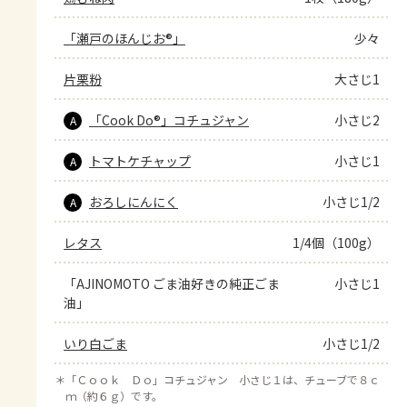
「瀬戸のほんじお®」
少々
片栗粉
大さじ1
「Cook Do®」コチュジャン
小さじ2
A
トマトケチャップ
小さじ1
A
おろしにんにく
小さじ1/2
A
レタス
1/4個（100g）
「AJINOMOTO ごま油好きの純正ごま
小さじ1
油」
いり白ごま
小さじ1/2
＊
「Ｃｏｏｋ Ｄｏ」コチュジャン 小さじ１は、チューブで８ｃ
ｍ（約６ｇ）です。