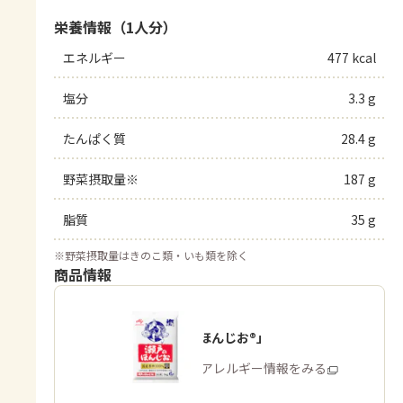
栄養情報（1人分）
エネルギー
477 kcal
塩分
3.3 g
たんぱく質
28.4 g
野菜摂取量※
187 g
脂質
35 g
※
野菜摂取量はきのこ類・いも類を除く
商品情報
「瀬戸のほんじお®」
商品・アレルギー情報をみる