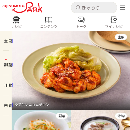
キャンセル
キャンセル
レシピ
コンテンツ
トーク
マイレシピ
レシピ
コンテンツ
ログインするとレシピを保存できます
主菜
ログイン
新規登録
主菜
人気の食材・レシピ
副菜
ホーム
きゅうり
なす
トマト
とうもろこし
ピーマン
みょうが
ゴーヤ
コンテンツ
汁物
レシピ
ゆでヤンニョムチキン
栄養
トーク
副菜
汁物