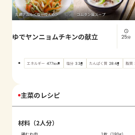
よくあるお問い合わせ
丸鶏ナムル＜塩分控えめ＞
コムタン風スープ
お買い物
ゆでヤンニョムチキンの献立
AJINOMOTO PARK とは
25
分
エネルギー
塩分
たんぱく質
脂質
477
3.3
28.4
kcal
g
g
主菜のレシピ
材料（2人分）
鶏むね肉
1枚（180g）