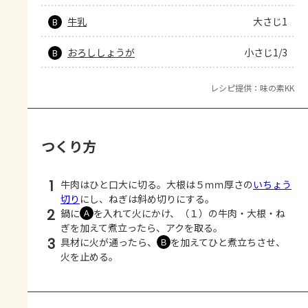
牛乳
大さじ1
B
おろししょうが
小さじ1/3
B
レシピ提供：味の素KK
つくり方
1
牛肉はひと口大に切る。大根は５ｍｍ厚さの
いちょう
切り
にし、ねぎは斜め切りにする。
2
鍋に
を入れて火にかけ、（１）の牛肉・大根・ね
Ａ
ぎを加えて煮立ったら、アクを取る。
3
具材に火が通ったら、
を加えてひと煮立ちさせ、
Ｂ
火を止める。