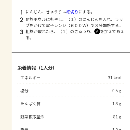
1
にんじん、きゅうりは
細切り
にする。
2
耐熱ボウルにもやし、（１）のにんじんを入れ、ラッ
プをかけて電子レンジ（６００Ｗ）で３分加熱する。
3
粗熱が取れたら、（１）のきゅうり、
を加えてあえ
Ａ
る。
栄養情報（1人分）
エネルギー
31 kcal
塩分
0.5 g
たんぱく質
1.8 g
野菜摂取量※
81 g
脂質
1.2 g