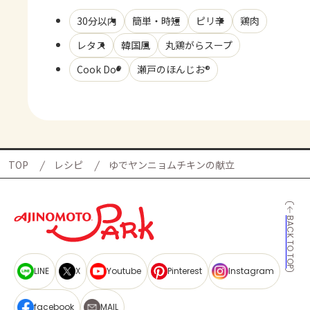
30分以内
簡単・時短
ピリ辛
鶏肉
レタス
韓国風
丸鶏がらスープ
Cook Do®
瀬戸のほんじお®
TOP
レシピ
ゆでヤンニョムチキンの献立
BACK TO TOP
LINE
X
Youtube
Pinterest
Instagram
facebook
MAIL