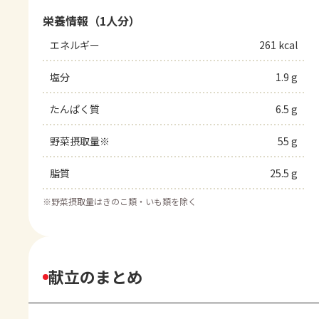
栄養情報（1人分）
エネルギー
261 kcal
塩分
1.9 g
たんぱく質
6.5 g
野菜摂取量※
55 g
脂質
25.5 g
※
野菜摂取量はきのこ類・いも類を除く
献立のまとめ