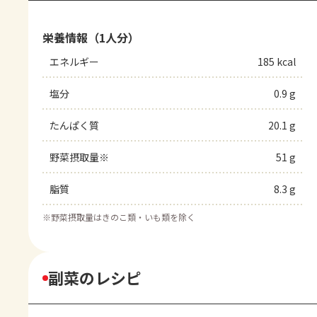
栄養情報（1人分）
エネルギー
185 kcal
塩分
0.9 g
たんぱく質
20.1 g
野菜摂取量※
51 g
脂質
8.3 g
※
野菜摂取量はきのこ類・いも類を除く
副菜のレシピ