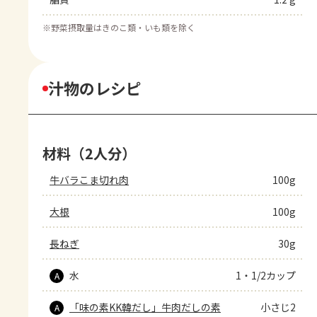
※
野菜摂取量はきのこ類・いも類を除く
汁物のレシピ
材料（2人分）
牛バラこま切れ肉
100g
大根
100g
長ねぎ
30g
水
1・1/2カップ
A
「味の素KK韓だし」牛肉だしの素
小さじ2
A