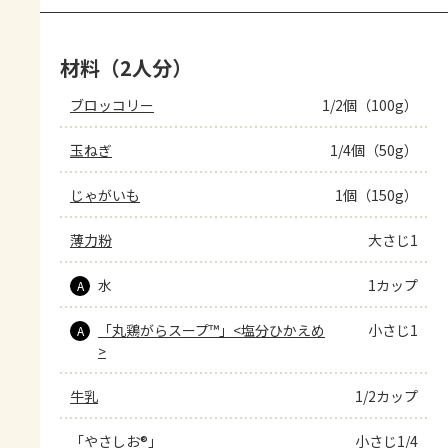
材料（2人分）
ブロッコリー
1/2個（100g）
玉ねぎ
1/4個（50g）
じゃがいも
1個（150g）
薄力粉
大さじ1
水
1カップ
A
「丸鶏がらスープ™」<塩分ひかえめ
小さじ1
A
>
牛乳
1/2カップ
「やさしお®」
小さじ1/4