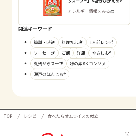
「丸鶏がらスープ™」<塩分ひかえめ>
商品・アレルギー情報をみる
関連キーワード
簡単・時短
料理初心者
1人前レシピ
ソーセージ
ご飯
洋風
やさしお®
丸鶏がらスープ
味の素KK コンソメ
瀬戸のほんじお®
TOP
レシピ
食べたらオムライスの献立