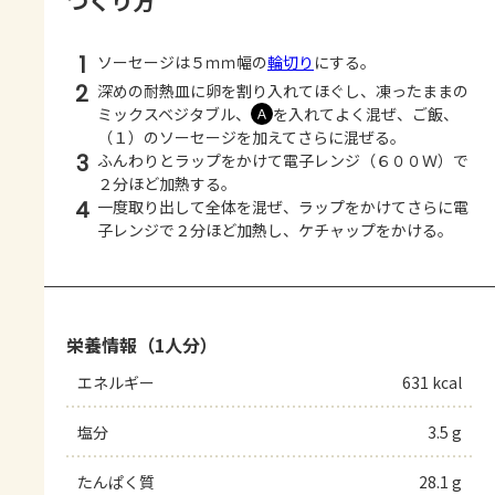
つくり方
1
ソーセージは５ｍｍ幅の
輪切り
にする。
2
深めの耐熱皿に卵を割り入れてほぐし、凍ったままの
ミックスベジタブル、
を入れてよく混ぜ、ご飯、
Ａ
（１）のソーセージを加えてさらに混ぜる。
3
ふんわりとラップをかけて電子レンジ（６００Ｗ）で
２分ほど加熱する。
4
一度取り出して全体を混ぜ、ラップをかけてさらに電
子レンジで２分ほど加熱し、ケチャップをかける。
栄養情報（1人分）
エネルギー
631 kcal
塩分
3.5 g
たんぱく質
28.1 g