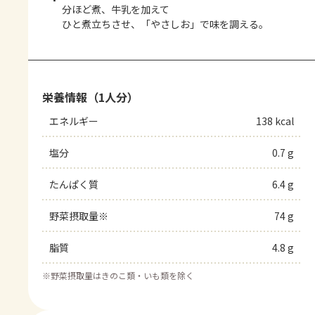
分ほど煮、牛乳を加えて
ひと煮立ちさせ、「やさしお」で味を調える。
栄養情報（1人分）
エネルギー
138 kcal
塩分
0.7 g
たんぱく質
6.4 g
野菜摂取量※
74 g
脂質
4.8 g
※
野菜摂取量はきのこ類・いも類を除く