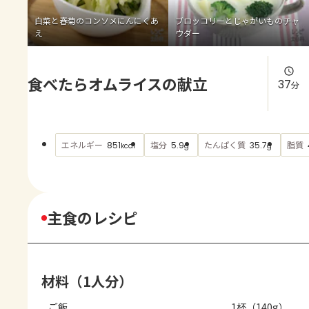
よくあるお問い合わせ
白菜と春菊のコンソメにんにくあ
ブロッコリーとじゃがいものチャ
え
ウダー
お買い物
食べたらオムライスの献立
AJINOMOTO PARK とは
37
分
エネルギー
塩分
たんぱく質
脂質
851
5.9
35.7
kcal
g
g
主食のレシピ
材料（1人分）
ご飯
1杯（140g）