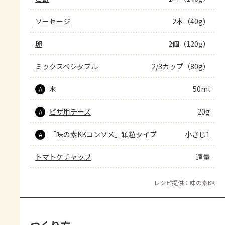
ソーセージ
2本（40g）
卵
2個（120g）
ミックスベジタブル
2/3カップ（80g）
水
50ml
A
ピザ用チーズ
20g
A
「味の素KKコンソメ」顆粒タイプ
小さじ1
A
トマトケチャップ
適量
レシピ提供：味の素KK