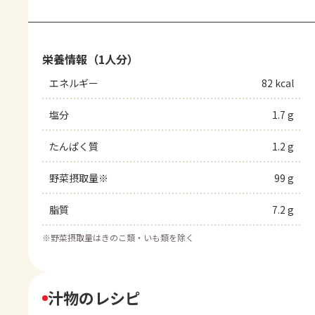
栄養情報（1人分）
エネルギー
82 kcal
塩分
1.7 g
たんぱく質
1.2 g
野菜摂取量※
99 g
脂質
7.2 g
※
野菜摂取量はきのこ類・いも類を除く
汁物のレシピ