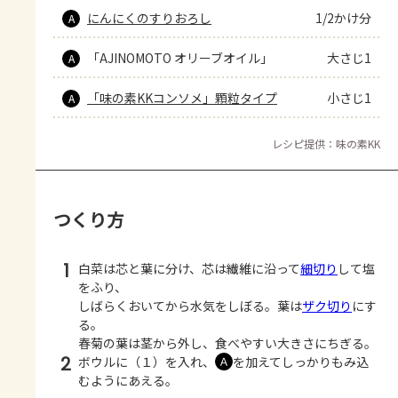
にんにくのすりおろし
1/2かけ分
A
「AJINOMOTO オリーブオイル」
大さじ1
A
「味の素KKコンソメ」顆粒タイプ
小さじ1
A
レシピ提供：味の素KK
つくり方
1
白菜は芯と葉に分け、芯は繊維に沿って
細切り
して塩
をふり、
しばらくおいてから水気をしぼる。葉は
ザク切り
にす
る。
春菊の葉は茎から外し、食べやすい大きさにちぎる。
2
ボウルに（１）を入れ、
を加えてしっかりもみ込
Ａ
むようにあえる。