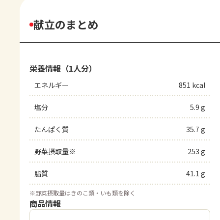
献立のまとめ
栄養情報（1人分）
エネルギー
851 kcal
塩分
5.9 g
たんぱく質
35.7 g
野菜摂取量※
253 g
脂質
41.1 g
※
野菜摂取量はきのこ類・いも類を除く
商品情報