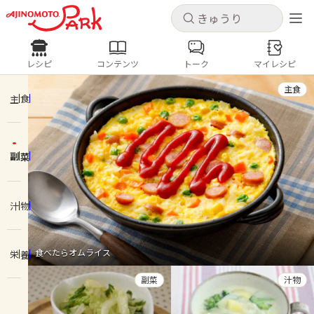
キャンセル
キャンセル
レシピ
コンテンツ
トーク
マイレシピ
レシピ
コンテンツ
ログインするとレシピを保存できます
主食
ログイン
新規登録
主食
人気の食材・レシピ
副菜
ホーム
きゅうり
なす
トマト
とうもろこし
ピーマン
みょうが
ゴーヤ
コンテンツ
汁物
レシピ
食べたらオムライス
栄養
トーク
副菜
汁物