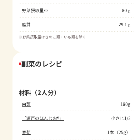
野菜摂取量※
80 g
脂質
29.1 g
※
野菜摂取量はきのこ類・いも類を除く
副菜のレシピ
材料（2人分）
白菜
180g
「瀬戸のほんじお®」
小さじ1/2
春菊
1本（25g）