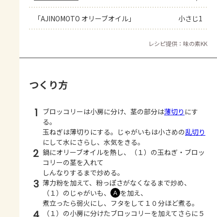
「AJINOMOTO オリーブオイル」
小さじ1
レシピ提供：味の素KK
つくり方
1
ブロッコリーは小房に分け、茎の部分は
薄切り
にす
る。
玉ねぎは薄切りにする。じゃがいもは小さめの
乱切り
にして水にさらし、水気をきる。
2
鍋にオリーブオイルを熱し、（１）の玉ねぎ・ブロッ
コリーの茎を入れて
しんなりするまで炒める。
3
薄力粉を加えて、粉っぽさがなくなるまで炒め、
（１）のじゃがいも、
を加え、
Ａ
煮立ったら弱火にし、フタをして１０分ほど煮る。
4
（１）の小房に分けたブロッコリーを加えてさらに５