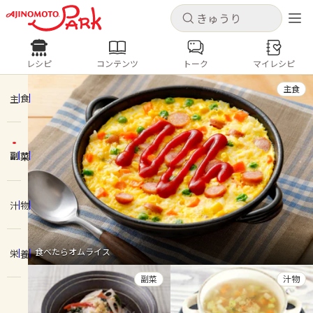
キャンセル
キャンセル
レシピ
コンテンツ
トーク
マイレシピ
レシピ
コンテンツ
ログインするとレシピを保存できます
主食
ログイン
新規登録
主食
人気の食材・レシピ
副菜
ホーム
きゅうり
なす
トマト
とうもろこし
ピーマン
みょうが
ゴーヤ
コンテンツ
汁物
レシピ
食べたらオムライス
栄養
トーク
副菜
汁物