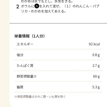
わかめは水でもどし、水気をきる。
2
ボウルに
を入れて混ぜ、（１）のれんこん・パプ
Ａ
リカ・わかめを加えてあえる。
栄養情報（1人分）
エネルギー
92 kcal
塩分
0.8 g
たんぱく質
2.7 g
野菜摂取量※
60 g
脂質
5.3 g
※
野菜摂取量はきのこ類・いも類を除く