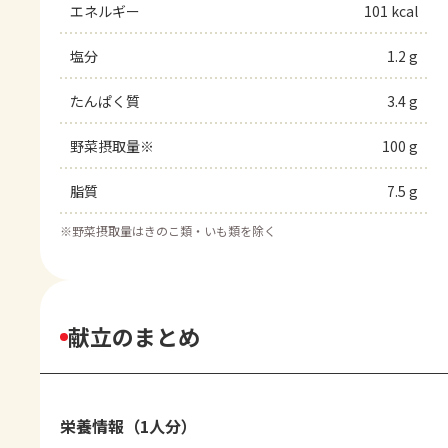
エネルギー
101 kcal
塩分
1.2 g
たんぱく質
3.4 g
野菜摂取量※
100 g
脂質
7.5 g
※
野菜摂取量はきのこ類・いも類を除く
献立のまとめ
栄養情報（1人分）