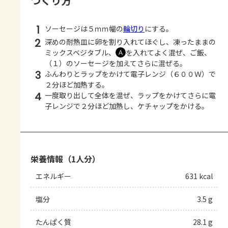
つくり方
1
ソーセージは５ｍｍ幅の
輪切り
にする。
2
深めの耐熱皿に卵を割り入れてほぐし、凍ったままの
ミックスベジタブル、
を入れてよく混ぜ、ご飯、
Ａ
（１）のソーセージを加えてさらに混ぜる。
3
ふんわりとラップをかけて電子レンジ（６００Ｗ）で
２分ほど加熱する。
4
一度取り出して全体を混ぜ、ラップをかけてさらに電
子レンジで２分ほど加熱し、ケチャップをかける。
栄養情報（1人分）
エネルギー
631 kcal
塩分
3.5 g
たんぱく質
28.1 g