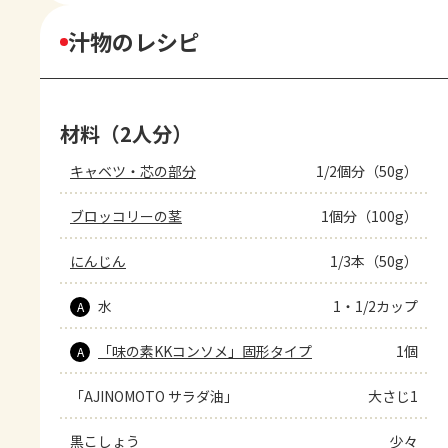
汁物のレシピ
材料（2人分）
キャベツ・芯の部分
1/2個分（50g）
ブロッコリーの茎
1個分（100g）
にんじん
1/3本（50g）
水
1・1/2カップ
A
「味の素KKコンソメ」固形タイプ
1個
A
「AJINOMOTO サラダ油」
大さじ1
黒こしょう
少々