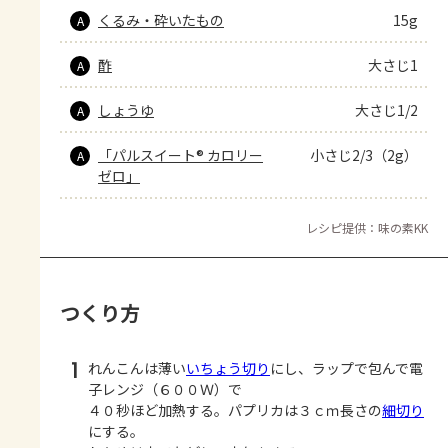
くるみ・砕いたもの
15g
A
酢
大さじ1
A
しょうゆ
大さじ1/2
A
「パルスイート® カロリー
小さじ2/3（2g）
A
ゼロ」
レシピ提供：味の素KK
つくり方
1
れんこんは薄い
いちょう切り
にし、ラップで包んで電
子レンジ（６００Ｗ）で
４０秒ほど加熱する。パプリカは３ｃｍ長さの
細切り
にする。