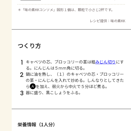
＊
「味の素KKコンソメ」固形１個は、顆粒で小さじ2杯です。
レシピ提供：味の素KK
つくり方
1
キャベツの芯、ブロッコリーの茎は粗
みじん切り
にす
る。にんじんは５ｍｍ角に切る。
2
鍋に油を熱し、（１）のキャベツの芯・ブロッコリー
の茎・にんじんを入れて炒める。しんなりとしてきた
ら
を加え、弱火から中火で５分ほど煮る。
Ａ
3
器に盛り、黒こしょうをふる。
栄養情報（1人分）