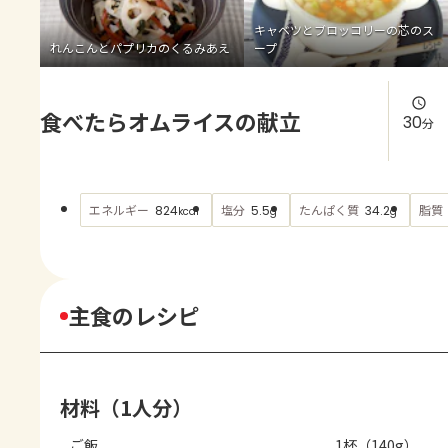
よくあるお問い合わせ
キャベツとブロッコリーの芯のス
れんこんとパプリカのくるみあえ
ープ
お買い物
食べたらオムライスの献立
AJINOMOTO PARK とは
30
分
エネルギー
塩分
たんぱく質
脂質
824
5.5
34.2
kcal
g
g
主食のレシピ
材料（1人分）
ご飯
1杯（140g）