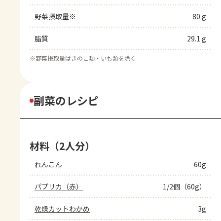
野菜摂取量※
80 g
脂質
29.1 g
※
野菜摂取量はきのこ類・いも類を除く
副菜のレシピ
材料（2人分）
れんこん
60g
パプリカ（赤）
1/2個（60g）
乾燥カットわかめ
3g