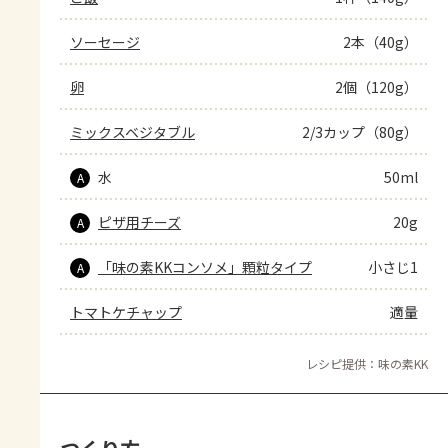
ソーセージ
2本（40g）
卵
2個（120g）
ミックスベジタブル
2/3カップ（80g）
水
50ml
A
ピザ用チーズ
20g
A
「味の素KKコンソメ」顆粒タイプ
小さじ1
A
トマトケチャップ
適量
レシピ提供：味の素KK