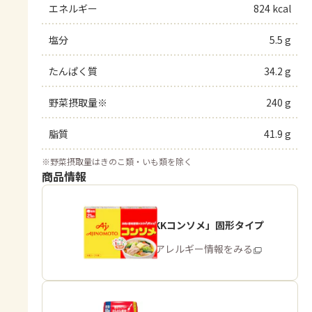
エネルギー
824 kcal
塩分
5.5 g
たんぱく質
34.2 g
野菜摂取量※
240 g
脂質
41.9 g
※
野菜摂取量はきのこ類・いも類を除く
商品情報
「味の素KKコンソメ」固形タイプ
商品・アレルギー情報をみる