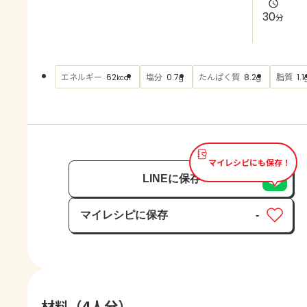
よくあるお問い合わせ
30
分
お買い物
エネルギー
塩分
たんぱく質
脂質
62
0.7
8.2
1.1
kcal
g
g
AJINOMOTO PARK とは
マイレシピにも保存！
LINEに保存
マイレシピに保存
-
保存済み
材料（4人分）