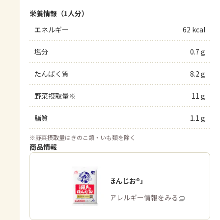
栄養情報（1人分）
エネルギー
62 kcal
塩分
0.7 g
たんぱく質
8.2 g
野菜摂取量※
11 g
脂質
1.1 g
※
野菜摂取量はきのこ類・いも類を除く
商品情報
「瀬戸のほんじお®」
商品・アレルギー情報をみる