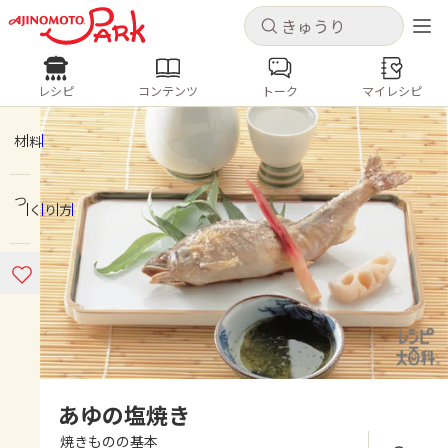
キャンセル
キャンセル
レシピ
コンテンツ
トーク
マイレシピ
レシピ
コンテンツ
ログインするとレシピを保存できます
ログイン
新規登録
材料
人気の食材・レシピ
つくり方
ホーム
きゅうり
なす
トマト
とうもろこし
ピーマン
みょうが
ゴーヤ
コンテンツ
レシピ
トーク
あゆの塩焼き
焼きものの基本