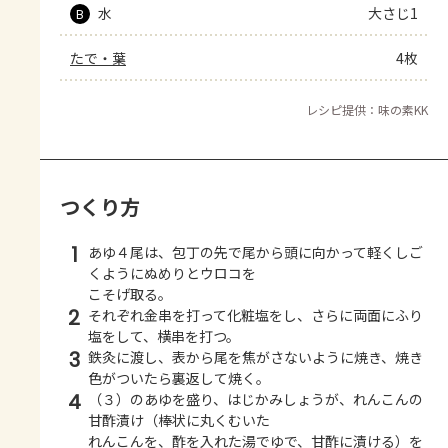
水
大さじ1
B
たで・葉
4枚
レシピ提供：味の素KK
つくり方
1
あゆ４尾は、包丁の先で尾から頭に向かって軽くしご
くようにぬめりとウロコを
こそげ取る。
2
それぞれ金串を打って化粧塩をし、さらに両面にふり
塩をして、横串を打つ。
3
鉄灸に渡し、表から尾を焦がさないように焼き、焼き
色がついたら裏返して焼く。
4
（３）のあゆを盛り、はじかみしょうが、れんこんの
甘酢漬け（棒状に丸くむいた
れんこんを、酢を入れた湯でゆで、甘酢に漬ける）を