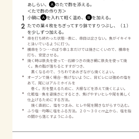
あしらい、
のたで酢を添える。
Ａ
＜たで酢の作り方＞
1
小鍋に
を入れて軽く温め、
を加える。
Ａ
Ｂ
2
たでの葉４枚をちぎってすり鉢ですりつぶし、（１）
を少しずつ加える。
＊
串を打ち終わった状態…表に、串目は出さない。魚がイキイキ
と泳いでいるように打つ。
＊
横串をうつ･･･のぼり串１本だけでは焼きにくいので、横串を
打ち、安定させる。
＊
焼く時は鉄灸を使って…石綿つきの焼き網に鉄灸を使って焼
く。魚の脂が落ちるとすすがつき、
黒くなるので、うちわであおぎながら焼くとよい。
＊
オーブンで焼く場合…焦げないように、背ビレには強めの塩を
あて、尾にはアルミホイルを
巻く。形を整えるために、大根などを添えて焼くとよい。
＊
化粧塩…魚を姿焼きにするとき、焦げやすいヒレや尾を美しく
仕上げるためにする方法。
焼く直前に、塩をつまみ、ヒレや尾を開きながらすり込む。
＊
ふり塩…均等に塩をふる方法。２０～３０ｃｍ上から、塩を指
の間から落とすようにふる。