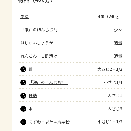
あゆ
4尾（240g）
「瀬戸のほんじお®」
少々
はじかみしょうが
適量
れんこん・甘酢漬け
適量
酢
大さじ2・1/2
A
「瀬戸のほんじお®」
小さじ1/4
A
砂糖
大さじ1
A
水
大さじ3
A
くず粉・または片栗粉
小さじ1・1/2
B