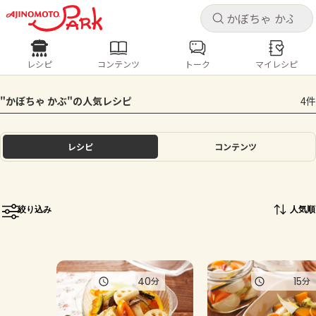
キャ
キャ
レシピ
コンテンツ
トーク
マイレシピ
レシピ
コンテンツ
ログインするとレシピを保存できます
"かぼちゃ かぶ"の人気レシピ
4件
ログイン
新規登録
人気の食材・レシピ
レシピ
コンテンツ
ホーム
きゅうり
なす
トマト
とうもろこし
ピーマン
みょうが
ゴーヤ
コンテンツ
絞り込み
人気順
レシピ
トーク
40
15
分
分