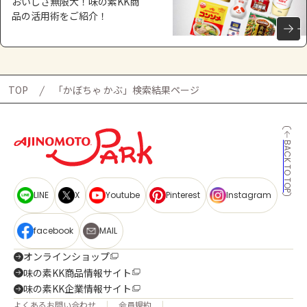
おいしさ無限大！味の素KK商
品の活用術をご紹介！
TOP
「かぼちゃ かぶ」検索結果ページ
BACK TO TOP
LINE
X
Youtube
Pinterest
Instagram
facebook
MAIL
オンラインショップ
味の素KK商品情報サイト
味の素KK企業情報サイト
よくあるお問い合わせ
会員規約