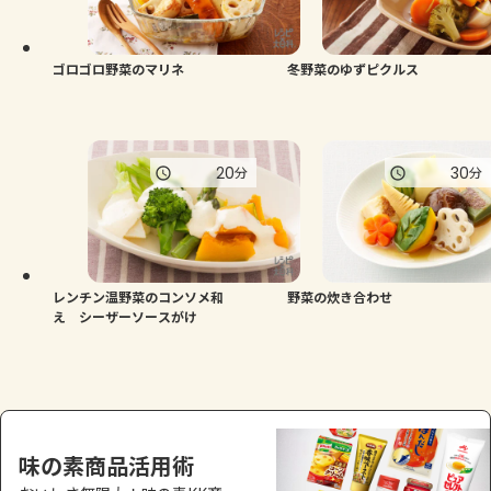
よくあるお問い合わせ
お買い物
ゴロゴロ野菜のマリネ
冬野菜のゆずピクルス
AJINOMOTO PARK とは
20
30
分
分
レンチン温野菜のコンソメ和
野菜の炊き合わせ
え シーザーソースがけ
味の素商品活用術