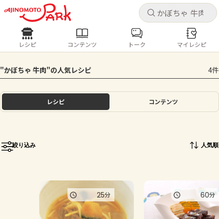
キャ
キャ
レシピ
コンテンツ
トーク
マイレシピ
レシピ
コンテンツ
ログインするとレシピを保存できます
"かぼちゃ 牛肉"の人気レシピ
4件
ログイン
新規登録
人気の食材・レシピ
レシピ
コンテンツ
ホーム
きゅうり
なす
トマト
とうもろこし
ピーマン
みょうが
ゴーヤ
コンテンツ
絞り込み
人気順
レシピ
トーク
25
60
分
分