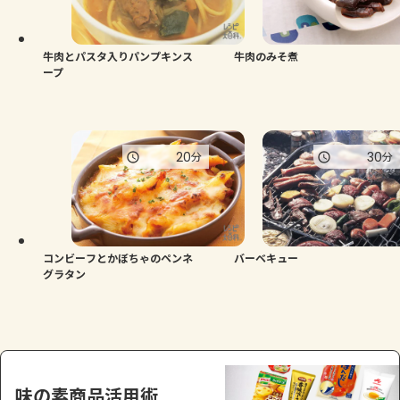
よくあるお問い合わせ
お買い物
牛肉とパスタ入りパンプキンス
牛肉のみそ煮
ープ
AJINOMOTO PARK とは
20
30
分
分
コンビーフとかぼちゃのペンネ
バーベキュー
グラタン
味の素商品活用術