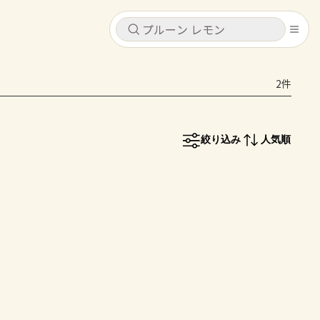
キャンセル
キャンセル
2件
シピ
コンテンツ
ログインするとレシピを保存できます
ログイン
新規登録
絞り込み
人気順
レシピ
ホーム
なす
トマト
とうもろこし
ピーマン
みょうが
コンテンツ
レシピ
トーク