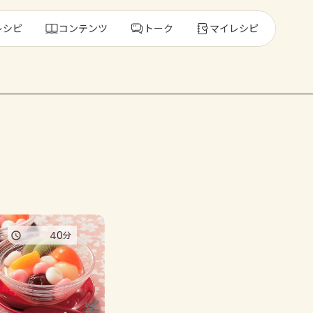
レシピ
コンテンツ
トーク
マイレシピ
レ
人気の食材・
きゅうり
ゴーヤ
40
分