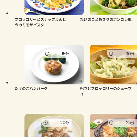
よくあるお問い合わせ
お買い物
ブロッコリーとスナップえんど
たけのことあさりのボンゴレ風
うのミモザパスタ
AJINOMOTO PARK とは
15
30
分
分
たけのこハンバーグ
帆立とブロッコリーのシューマ
イ
20
25
分
分