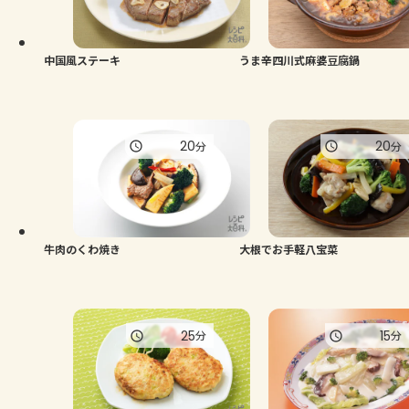
中国風ステーキ
うま辛四川式麻婆豆腐鍋
20
20
分
分
牛肉のくわ焼き
大根でお手軽八宝菜
25
15
分
分