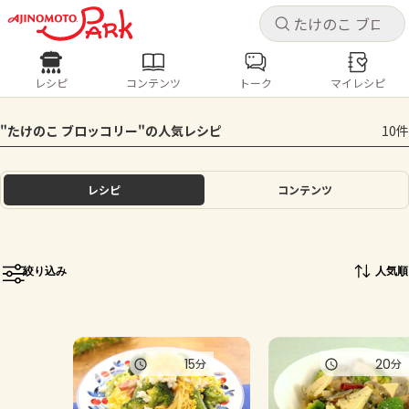
キャ
キャ
レシピ
コンテンツ
トーク
マイレシピ
レシピ
コンテンツ
ログインするとレシピを保存できます
"たけのこ ブロッコリー"の人気レシピ
10件
ログイン
新規登録
人気の食材・レシピ
レシピ
コンテンツ
ホーム
きゅうり
なす
トマト
とうもろこし
ピーマン
みょうが
ゴーヤ
コンテンツ
絞り込み
人気順
レシピ
トーク
15
20
分
分