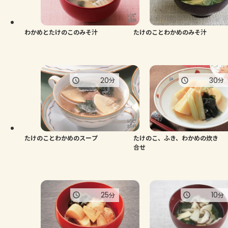
よくあるお問い合わせ
お買い物
わかめとたけのこのみそ汁
たけのことわかめのみそ汁
AJINOMOTO PARK とは
20
30
分
分
たけのことわかめのスープ
たけのこ、ふき、わかめの炊き
合せ
25
10
分
分