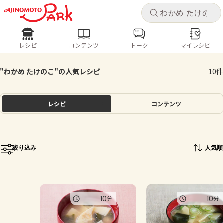
キャ
キャ
レシピ
コンテンツ
トーク
マイレシピ
レシピ
コンテンツ
ログインするとレシピを保存できます
"わかめ たけのこ"の人気レシピ
10件
ログイン
新規登録
人気の食材・レシピ
レシピ
コンテンツ
ホーム
きゅうり
なす
トマト
とうもろこし
ピーマン
みょうが
ゴーヤ
コンテンツ
絞り込み
人気順
レシピ
トーク
10
10
分
分