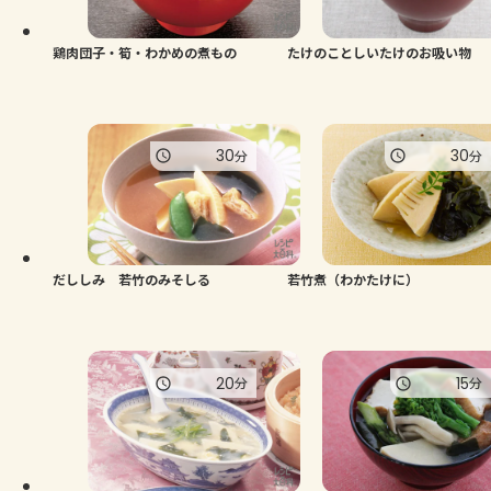
鶏肉団子・筍・わかめの煮もの
たけのことしいたけのお吸い物
30
30
分
分
だししみ 若竹のみそしる
若竹煮（わかたけに）
20
15
分
分