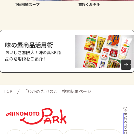
中国風卵スープ
花咲くみそ汁
味の素商品活用術
おいしさ無限大！味の素KK商
品の活用術をご紹介！
TOP
「わかめ たけのこ」検索結果ページ
BACK TO TOP