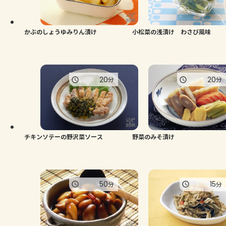
よくあるお問い合わせ
お買い物
かぶのしょうゆみりん漬け
小松菜の浅漬け わさび風味
AJINOMOTO PARK とは
20
20
分
分
チキンソテーの野沢菜ソース
野菜のみそ漬け
50
15
分
分