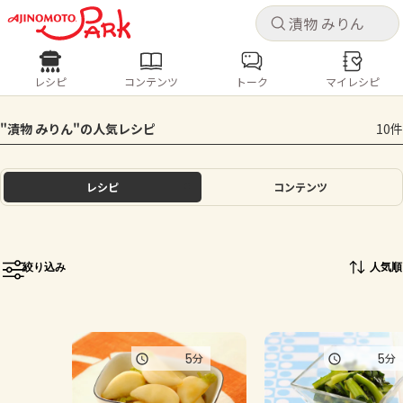
キャ
キャ
レシピ
コンテンツ
トーク
マイレシピ
レシピ
コンテンツ
ログインするとレシピを保存できます
"漬物 みりん"の人気レシピ
10件
ログイン
新規登録
人気の食材・レシピ
レシピ
コンテンツ
ホーム
きゅうり
なす
トマト
とうもろこし
ピーマン
みょうが
ゴーヤ
コンテンツ
絞り込み
人気順
レシピ
トーク
5
5
分
分