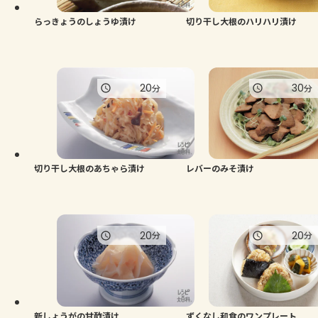
らっきょうのしょうゆ漬け
切り干し大根のハリハリ漬け
20
30
分
分
切り干し大根のあちゃら漬け
レバーのみそ漬け
20
20
分
分
新しょうがの甘酢漬け
ずくなし和食のワンプレート