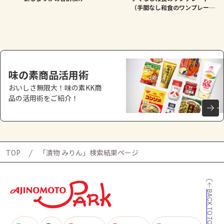
（手間なし和食のワンプレー
ト）
味の素商品活用術
おいしさ無限大！味の素KK商
品の活用術をご紹介！
TOP
「漬物 みりん」検索結果ページ
BACK TO TOP