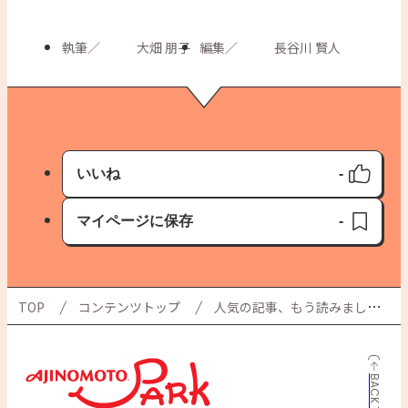
執筆
／
大畑 朋子
編集
／
長谷川 賢人
いいね
-
いいね済み
マイページに保存
-
保存済み
TOP
コンテンツトップ
人気の記事、もう読みましたか？ 「PARK MAGAZINE」の歩き方を 改めてご紹介！