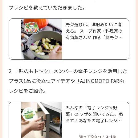
プレシピを教えていただきました。
野菜選びは、洋服みたいに考
える。 スープ作家・料理家の
有賀薫さんが 作る「夏野菜の
おかずスープ」
2. 「味のもト〜ク」メンバーの電子レンジを活用した
プラス1品に役立つアイデアや「AJINOMOTO PARK」
レシピをご紹介。
みんなの「電子レンジ×野
菜」の ワザを聞いてみた。 教
えて！あなたの電子レンジ活
用術
知って役立つ！スゴ技