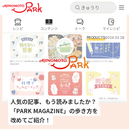
キャンセル
キャンセル
レシピ
レシピ
コンテンツ
トーク
コンテンツ
マイレシピ
ログインするとレシピを保存できます
PRODUCTS
2024.03.28
ログイン
新規登録
人気の食材・レシピ
ホーム
きゅうり
なす
トマト
とうもろこし
ピーマン
みょうが
ゴーヤ
コンテンツ
レシピ
人気の記事、もう読みましたか？
「PARK MAGAZINE」の歩き方を
トーク
改めてご紹介！