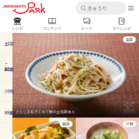
キャンセル
キャンセル
レシピ
コンテンツ
トーク
マイレシピ
レシピ
コンテンツ
ログインするとレシピを保存できます
主菜
ログイン
新規登録
主菜
人気の食材・レシピ
副菜
ホーム
きゅうり
なす
トマト
とうもろこし
ピーマン
みょうが
ゴーヤ
コンテンツ
汁物
レシピ
さらし玉ねぎとゆで豚の土佐酢あえ
栄養
トーク
副菜
汁物