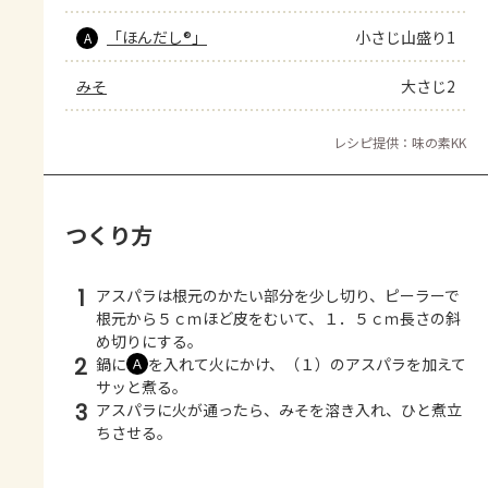
「ほんだし®」
小さじ山盛り1
A
みそ
大さじ2
レシピ提供：味の素KK
つくり方
1
アスパラは根元のかたい部分を少し切り、ピーラーで
根元から５ｃｍほど皮をむいて、１．５ｃｍ長さの斜
め切りにする。
2
鍋に
を入れて火にかけ、（１）のアスパラを加えて
Ａ
サッと煮る。
3
アスパラに火が通ったら、みそを溶き入れ、ひと煮立
ちさせる。