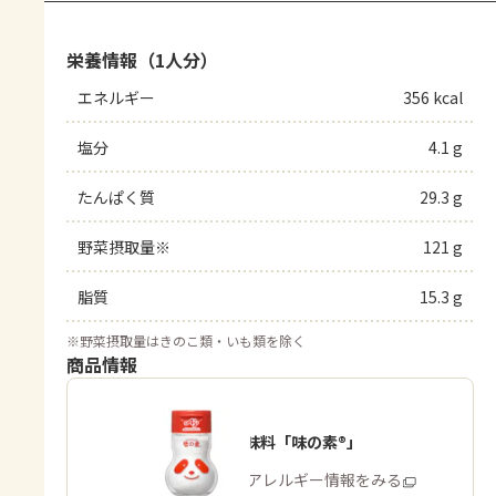
栄養情報（1人分）
エネルギー
356 kcal
塩分
4.1 g
たんぱく質
29.3 g
野菜摂取量※
121 g
脂質
15.3 g
※
野菜摂取量はきのこ類・いも類を除く
商品情報
うま味調味料「味の素®」
商品・アレルギー情報をみる