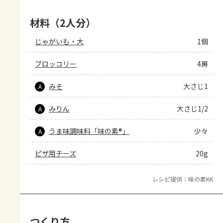
材料（2人分）
じゃがいも・大
1個
ブロッコリー
4房
みそ
大さじ1
A
みりん
大さじ1/2
A
うま味調味料「味の素®」
少々
A
ピザ用チーズ
20g
レシピ提供：味の素KK
つくり方