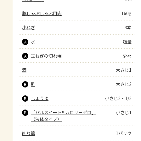
豚しゃぶしゃぶ用肉
160g
小ねぎ
3本
水
適量
A
玉ねぎの切れ端
少々
A
酒
大さじ1
酢
大さじ2
B
しょうゆ
小さじ2・1/2
B
「パルスイート® カロリーゼロ」
小さじ1
B
（液体タイプ）
削り節
1パック