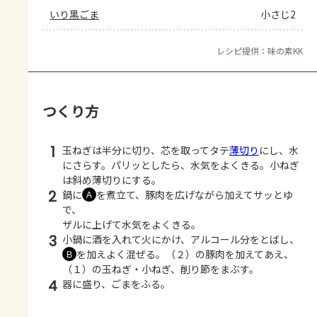
いり黒ごま
小さじ2
レシピ提供：味の素KK
つくり方
1
玉ねぎは半分に切り、芯を取ってタテ
薄切り
にし、水
にさらす。パリッとしたら、水気をよくきる。小ねぎ
は斜め薄切りにする。
2
鍋に
を煮立て、豚肉を広げながら加えてサッとゆ
Ａ
で、
ザルに上げて水気をよくきる。
3
小鍋に酒を入れて火にかけ、アルコール分をとばし、
を加えよく混ぜる。（２）の豚肉を加えてあえ、
Ｂ
（１）の玉ねぎ・小ねぎ、削り節をまぶす。
4
器に盛り、ごまをふる。