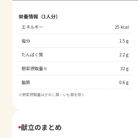
栄養情報（1人分）
エネルギー
25 kcal
塩分
1.5 g
たんぱく質
2.2 g
野菜摂取量※
32 g
脂質
0.6 g
※
野菜摂取量はきのこ類・いも類を除く
献立のまとめ