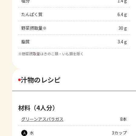
塩分
1.4 g
たんぱく質
6.4 g
野菜摂取量※
30 g
脂質
3.4 g
※
野菜摂取量はきのこ類・いも類を除く
汁物のレシピ
材料（4人分）
グリーンアスパラガス
8本
水
3カップ
A