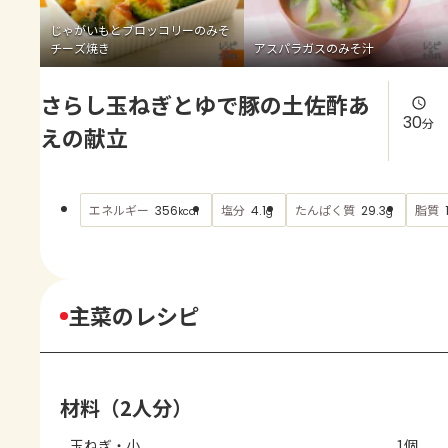
よくあるお問い合わせ
じゃがいもとブロッコリーのみそ
チーズ焼き
アスパラガスのみそ汁
お買い物
さらし玉ねぎとゆで豚の土佐酢あ
AJINOMOTO PARK とは
30
分
えの献立
エネルギー
塩分
たんぱく質
脂質
356
4.1
29.3
kcal
g
g
主菜のレシピ
材料（2人分）
玉ねぎ・小
1個