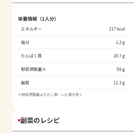
栄養情報（1人分）
エネルギー
217 kcal
塩分
1.2 g
たんぱく質
20.7 g
野菜摂取量※
59 g
脂質
11.3 g
※
野菜摂取量はきのこ類・いも類を除く
副菜のレシピ