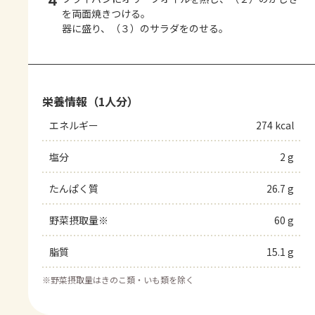
4
を両面焼きつける。
器に盛り、（３）のサラダをのせる。
栄養情報（1人分）
エネルギー
274 kcal
塩分
2 g
たんぱく質
26.7 g
野菜摂取量※
60 g
脂質
15.1 g
※
野菜摂取量はきのこ類・いも類を除く