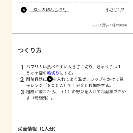
「瀬戸のほんじお®」
小さじ1/2
A
レシピ提供：味の素KK
つくり方
1
パプリカは食べやすい大きさに切り、きゅうりは１．
５ｃｍ幅の
輪切り
にする。
2
耐熱容器に
を入れてよく混ぜ、ラップをかけて電
Ａ
子レンジ（６００Ｗ）で１分３０秒加熱する。
3
粗熱が取れたら、（１）の野菜を入れて冷蔵庫で冷や
す（時間外）。
栄養情報（1人分）