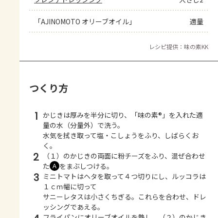
「AJINOMOTO オリーブオイル」
適量
レシピ提供：味の素KK
つくり方
1
かじきは厚みを半分に切り、「味の素®」を入れた適
量の水（分量外）で洗う。
水気を拭き取って塩・こしょうをふり、しばらくお
く。
2
（１）のかじきの両面に粉チーズをふり、混ぜ合わせ
た
をまぶしつける。
Ａ
3
ミニトマトはヘタを取って４つ切りにし、ルッコラは
１ｃｍ幅に切って
サニーレタスは小さくちぎる。これらを合わせ、ドレ
ッシングであえる。
フライパンにオリーブオイルを熱し、（２）のかじき