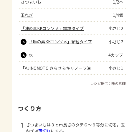
さつまいも
1/2本
玉ねぎ
1/4個
「味の素KKコンソメ」顆粒タイプ
小さじ2
「味の素KKコンソメ」顆粒タイプ
小さじ2
A
水
4カップ
A
「AJINOMOTO さらさらキャノーラ油」
小さじ1
レシピ提供：味の素KK
つくり方
1
さつまいもは３ｃｍ長さのタテ６～８等分に切る。玉
ねぎは
薄切り
にする。