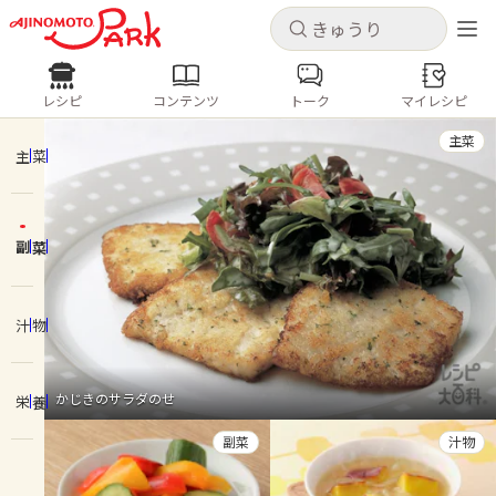
キャンセル
キャンセル
レシピ
コンテンツ
トーク
マイレシピ
レシピ
コンテンツ
ログインするとレシピを保存できます
主菜
ログイン
新規登録
主菜
人気の食材・レシピ
副菜
ホーム
きゅうり
なす
トマト
とうもろこし
ピーマン
みょうが
ゴーヤ
コンテンツ
汁物
レシピ
かじきのサラダのせ
栄養
トーク
副菜
汁物