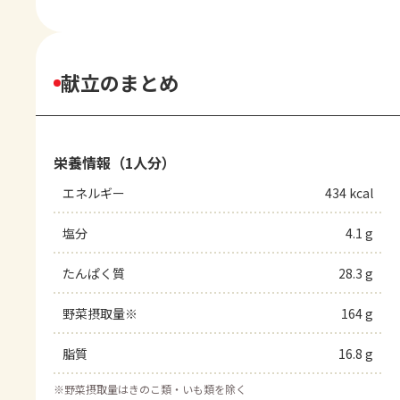
献立のまとめ
栄養情報（1人分）
エネルギー
434 kcal
塩分
4.1 g
たんぱく質
28.3 g
野菜摂取量※
164 g
脂質
16.8 g
※
野菜摂取量はきのこ類・いも類を除く