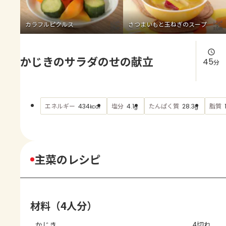
よくあるお問い合わせ
カラフルピクルス
さつまいもと玉ねぎのスープ
お買い物
かじきのサラダのせの献立
AJINOMOTO PARK とは
45
分
エネルギー
塩分
たんぱく質
脂質
434
4.1
28.3
kcal
g
g
主菜のレシピ
材料（4人分）
かじき
4切れ