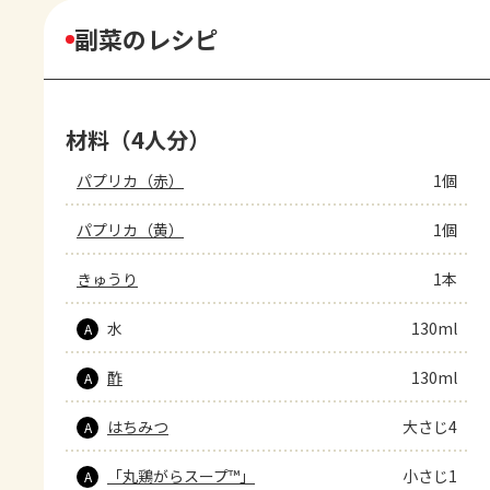
副菜のレシピ
材料（4人分）
パプリカ（赤）
1個
パプリカ（黄）
1個
きゅうり
1本
水
130ml
A
酢
130ml
A
はちみつ
大さじ4
A
「丸鶏がらスープ™」
小さじ1
A