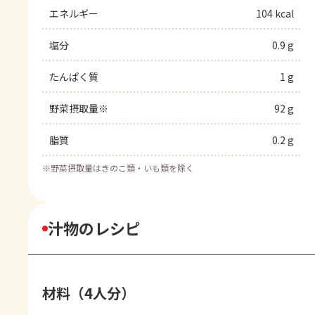
エネルギー
104 kcal
塩分
0.9 g
たんぱく質
1 g
野菜摂取量※
92 g
脂質
0.2 g
※
野菜摂取量はきのこ類・いも類を除く
汁物のレシピ
材料（4人分）