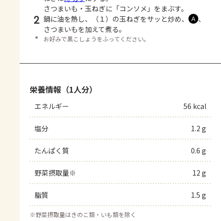
さつまいも・玉ねぎに「コンソメ」をまぶす。
2
鍋に油を熱し、（１）の玉ねぎをサッと炒め、
、
Ａ
さつまいもを加えて煮る。
＊
お好みで黒こしょうをふってください。
栄養情報（1人分）
エネルギー
56 kcal
塩分
1.2 g
たんぱく質
0.6 g
野菜摂取量※
12 g
脂質
1.5 g
※
野菜摂取量はきのこ類・いも類を除く