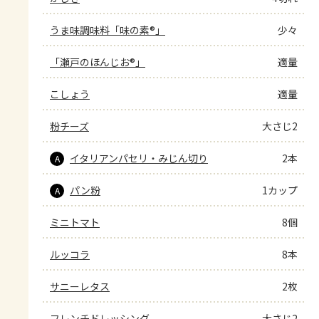
うま味調味料「味の素®」
少々
「瀬戸のほんじお®」
適量
こしょう
適量
粉チーズ
大さじ2
イタリアンパセリ・みじん切り
2本
A
パン粉
1カップ
A
ミニトマト
8個
ルッコラ
8本
サニーレタス
2枚
フレンチドレッシング
大さじ2