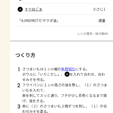
すり白ごま
小さじ1
A
「AJINOMOTO サラダ油」
適量
レシピ提供：味の素KK
つくり方
1
さつまいもは１ｃｍ幅の
半月切り
にする。
ボウルに「いりこだし」、
を入れて合わせ、合わ
Ａ
せみそを作る。
2
フライパンに１ｃｍ高さの油を熱し、（１）のさつま
いもを入れて、
串を刺してスッと通り、フチが少し茶色くなるまで揚
げ、油をきる。
3
串に（２）のさつまいも２個ずつを刺し、（１）の合
わせみそを塗る。