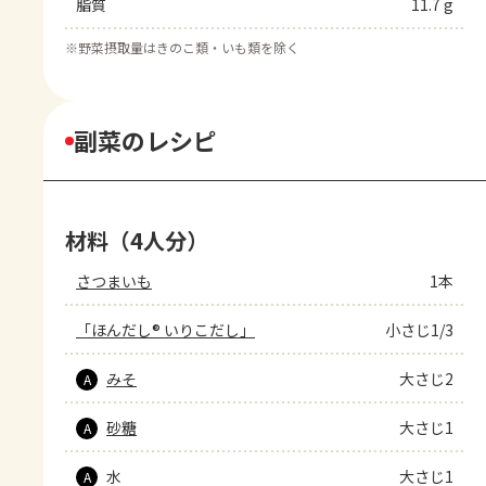
脂質
11.7 g
※
野菜摂取量はきのこ類・いも類を除く
副菜のレシピ
材料（4人分）
さつまいも
1本
「ほんだし® いりこだし」
小さじ1/3
みそ
大さじ2
A
砂糖
大さじ1
A
水
大さじ1
A