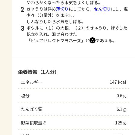
やわらかくなったら水気をよくしぼる。
2
きゅうりは斜め
薄切り
にしてから、
せん切り
にし、塩
少々（分量外）をまぶし、
しんなりしたら水気をしぼる。
3
ボウルに（１）の大根、（２）のきゅうり、ほぐした
帆立を入れ、混ぜ合わせた
「ピュアセレクトマヨネーズ」と
であえる。
Ａ
栄養情報（1人分）
エネルギー
147 kcal
塩分
0.6 g
たんぱく質
6.1 g
野菜摂取量※
125 g