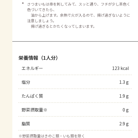
＊
さつまいもは串を刺してみて、スッと通り、フチが少し茶色く
色づいてきたら、
油から上げます。余熱で火が入るので、揚げ過ぎないように
注意しましょう。
揚げ過ぎるとかたくなってしまいます。
栄養情報（1人分）
エネルギー
123 kcal
塩分
1.3 g
たんぱく質
1.9 g
野菜摂取量※
0 g
脂質
2.9 g
※
野菜摂取量はきのこ類・いも類を除く