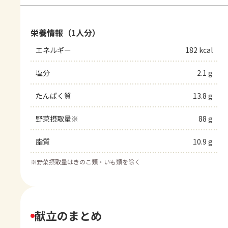
栄養情報（1人分）
エネルギー
182 kcal
塩分
2.1 g
たんぱく質
13.8 g
野菜摂取量※
88 g
脂質
10.9 g
※
野菜摂取量はきのこ類・いも類を除く
献立のまとめ