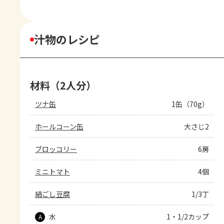
汁物のレシピ
材料（2人分）
ツナ缶
1缶（70g）
ホールコーン缶
大さじ2
ブロッコリー
6房
ミニトマト
4個
絹ごし豆腐
1/3丁
水
1・1/2カップ
A