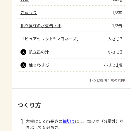
きゅうり
1/2本
帆立貝柱の水煮缶・小
1/2缶
「ピュアセレクト® マヨネーズ」
大さじ2
帆立缶の汁
小さじ2
A
練りわさび
小さじ1/8
A
レシピ提供：味の素KK
つくり方
1
大根は５ｃｍ長さの
細切り
にし、塩少々（分量外）を
まぶして５分おき、