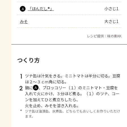
「ほんだし®」
小さじ1
A
みそ
大さじ1
レシピ提供：味の素KK
つくり方
1
ツナ缶は汁気をきる。ミニトマトは半分に切る。豆腐
は２～３ｃｍ角に切る。
2
鍋に
、ブロッコリー（１）のミニトマト・豆腐を
Ａ
入れて火にかけ、３分ほど煮る。（１）のツナ、コー
ンを加えてひと煮立ちしたら、
火を止め、みそを溶き入れる。
＊
ツナ缶は油漬缶、水煮缶、どちらでもおいしくお作りいただけ
ます。