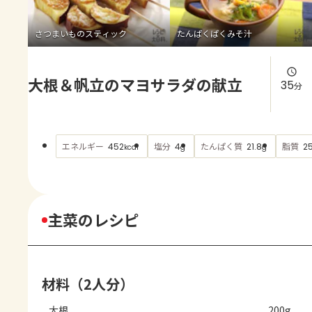
よくあるお問い合わせ
さつまいものスティック
たんぱくぱくみそ汁
お買い物
大根＆帆立のマヨサラダの献立
AJINOMOTO PARK とは
35
分
エネルギー
塩分
たんぱく質
脂質
452
4
21.8
25
kcal
g
g
主菜のレシピ
材料（2人分）
大根
200g