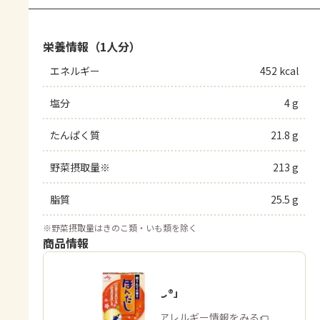
栄養情報（1人分）
エネルギー
452 kcal
塩分
4 g
たんぱく質
21.8 g
野菜摂取量※
213 g
脂質
25.5 g
※
野菜摂取量はきのこ類・いも類を除く
商品情報
「ほんだし®」
商品・アレルギー情報をみる