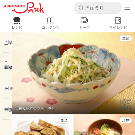
キャンセル
キャンセル
レシピ
コンテンツ
トーク
マイレシピ
レシピ
コンテンツ
ログインするとレシピを保存できます
主菜
ログイン
新規登録
主菜
人気の食材・レシピ
副菜
ホーム
きゅうり
なす
トマト
とうもろこし
ピーマン
みょうが
ゴーヤ
コンテンツ
汁物
レシピ
大根＆帆立のマヨサラダ
栄養
トーク
副菜
汁物