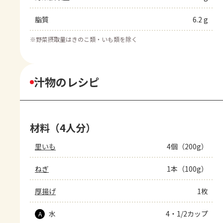
脂質
6.2 g
※
野菜摂取量はきのこ類・いも類を除く
汁物のレシピ
材料（4人分）
里いも
4個（200g）
ねぎ
1本（100g）
厚揚げ
1枚
水
4・1/2カップ
A