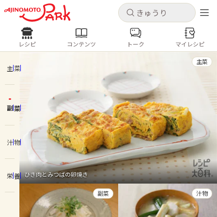
キャンセル
キャンセル
レシピ
コンテンツ
トーク
マイレシピ
レシピ
コンテンツ
ログインするとレシピを保存できます
主菜
ログイン
新規登録
主菜
人気の食材・レシピ
副菜
ホーム
きゅうり
なす
トマト
とうもろこし
ピーマン
みょうが
ゴーヤ
コンテンツ
汁物
レシピ
ひき肉とみつばの卵焼き
栄養
トーク
副菜
汁物