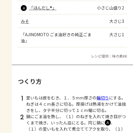
「ほんだし®」
小さじ山盛り2
A
みそ
大さじ3
「AJINOMOTO ごま油好きの純正ごま
大さじ1
油」
レシピ提供：味の素KK
つくり方
1
里いもは皮をむき、１．５ｍｍ厚さの
輪切り
にする。
ねぎは４ｃｍ長さに切る。厚揚げは熱湯をかけて油抜
きをし、タテ半分に切って１ｃｍ幅に切る。
2
鍋にごま油を熱し、（１）のねぎを入れて焼き目がつ
くまで焼き、いったん皿にとる。同じ鍋に
、
Ａ
（１）の里いもを入れて煮立ててアクを取り、（１）