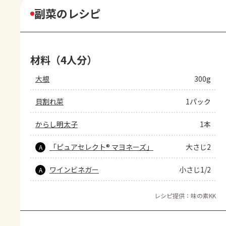
副菜のレシピ
材料（4人分）
大根
300g
貝割れ菜
1パック
からし明太子
1本
「ピュアセレクト® マヨネーズ」
大さじ2
A
ワインビネガー
小さじ1/2
A
レシピ提供：味の素KK