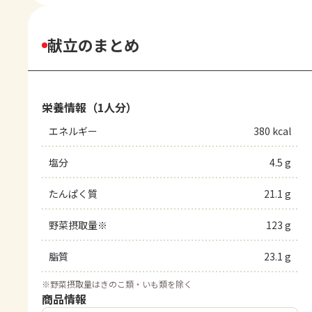
献立のまとめ
栄養情報（1人分）
エネルギー
380 kcal
塩分
4.5 g
たんぱく質
21.1 g
野菜摂取量※
123 g
脂質
23.1 g
※
野菜摂取量はきのこ類・いも類を除く
商品情報