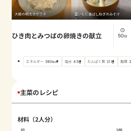
よくあるお問い合わせ
大根の明太子サラダ
里いもと香ばしねぎのみそ汁
お買い物
ひき肉とみつばの卵焼きの献立
AJINOMOTO PARK とは
50
分
エネルギー
塩分
たんぱく質
脂質
380
4.5
21.1
2
kcal
g
g
主菜のレシピ
材料（2人分）
卵
3個