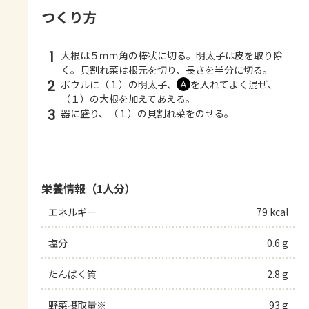
つくり方
1
大根は５ｍｍ角の棒状に切る。明太子は皮を取り除
く。貝割れ菜は根元を切り、長さを半分に切る。
2
ボウルに（１）の明太子、
を入れてよく混ぜ、
Ａ
（１）の大根を加えてあえる。
3
器に盛り、（１）の貝割れ菜をのせる。
栄養情報（1人分）
エネルギー
79 kcal
塩分
0.6 g
たんぱく質
2.8 g
野菜摂取量※
93 g