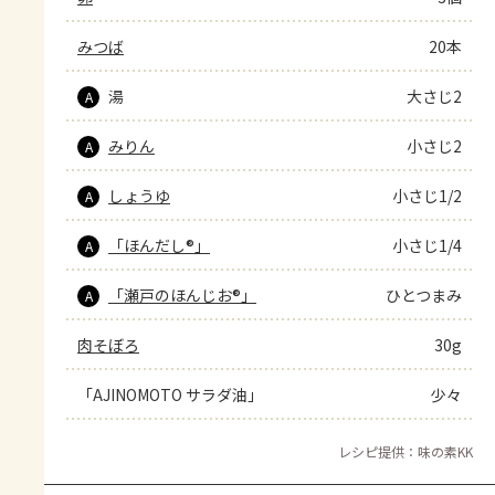
みつば
20本
湯
大さじ2
A
みりん
小さじ2
A
しょうゆ
小さじ1/2
A
「ほんだし®」
小さじ1/4
A
「瀬戸のほんじお®」
ひとつまみ
A
肉そぼろ
30g
「AJINOMOTO サラダ油」
少々
レシピ提供：味の素KK