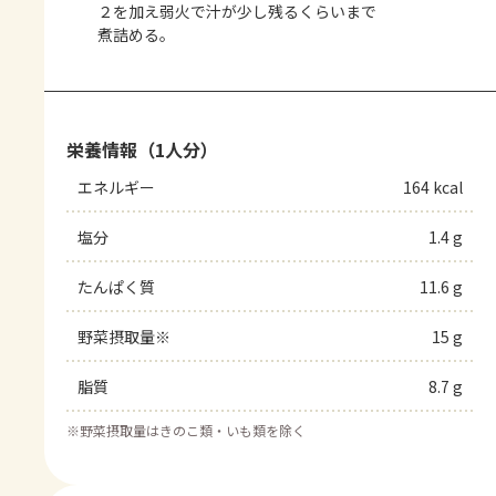
２を加え弱火で汁が少し残るくらいまで
煮詰める。
栄養情報（1人分）
エネルギー
164 kcal
塩分
1.4 g
たんぱく質
11.6 g
野菜摂取量※
15 g
脂質
8.7 g
※
野菜摂取量はきのこ類・いも類を除く