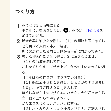
つくり方
1
みつばは２ｃｍ幅に切る。
ボウルに卵を溶きほぐし、
、みつば、
肉そぼろ
を
Ａ
加えて混ぜる。
2
卵焼き器に油少々を熱し、（１）の卵液を玉じゃくし
七分目ほど入れて中火で焼き、
卵に火が通ったら向こう側から手前に向かって巻く。
3
巻いた卵を向こう側に寄せ、鍋に油をなじませ、
（１）の卵液を流して巻く。
これをくりかえして焼き上げ、食べやすい大きさに切
る。
【肉そぼろの作り方（作りやすい分量）】
［１］鍋に油小さじ１を熱し、しょうがのすりおろし
１０ｇ、豚ひき肉３００ｇを入れて
ほぐしながら中火で炒める。ひき肉に火が通ったら泡
立て器で上からつぶすようにして
かたまりをほぐし、パラパラにする。
［２］水・みりん・しょうゆ各大さじ３、砂糖大さじ