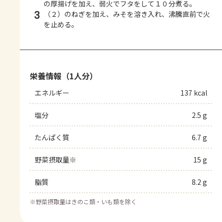
の厚揚げを加え、弱火でフタをして１０分煮る。
3
（２）のねぎを加え、みそを溶き入れ、沸騰直前で火
を止める。
栄養情報（1人分）
エネルギー
137 kcal
塩分
2.5 g
たんぱく質
6.7 g
野菜摂取量※
15 g
脂質
8.2 g
※
野菜摂取量はきのこ類・いも類を除く