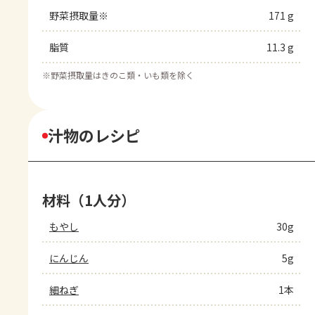
野菜摂取量※
171 g
脂質
11.3 g
※
野菜摂取量はきのこ類・いも類を除く
汁物のレシピ
材料（1人分）
もやし
30g
にんじん
5g
細ねぎ
1本