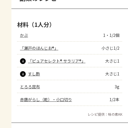
材料（1人分）
かぶ
1・1/2個
「瀬戸のほんじお®」
小さじ1/2
「ピュアセレクト® サラリア®」
大さじ1
A
すし酢
大さじ1
A
とろろ昆布
3g
赤唐がらし（乾）・小口切り
1/2本
レシピ提供：味の素KK