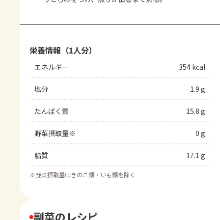
栄養情報（1人分）
エネルギー
354 kcal
塩分
1.9 g
たんぱく質
15.8 g
野菜摂取量※
0 g
脂質
17.1 g
※
野菜摂取量はきのこ類・いも類を除く
副菜のレシピ