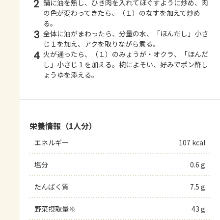
2
鍋に油を熱し、ひき肉を入れてほぐすように炒め、肉
の色が変わってきたら、（１）のなすを加えて炒め
る。
3
全体に油がまわったら、分量の水、「ほんだし」小さ
じ１を加え、アクを取りながら煮る。
4
火が通ったら、（１）のみょうが・オクラ、「ほんだ
し」小さじ１を加える。椀によそい、好みでポン酢し
ょうゆを添える。
栄養情報（1人分）
エネルギー
107 kcal
塩分
0.6 g
たんぱく質
7.5 g
野菜摂取量※
43 g