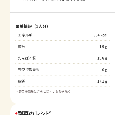
栄養情報（1人分）
エネルギー
354 kcal
塩分
1.9 g
たんぱく質
15.8 g
野菜摂取量※
0 g
脂質
17.1 g
※
野菜摂取量はきのこ類・いも類を除く
副菜のレシピ