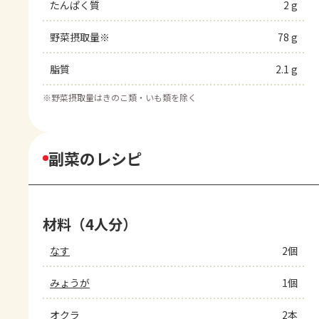
たんぱく質
2 g
野菜摂取量※
78 g
脂質
2.1 g
※
野菜摂取量はきのこ類・いも類を除く
副菜のレシピ
材料（4人分）
なす
2個
みょうが
1個
オクラ
2本