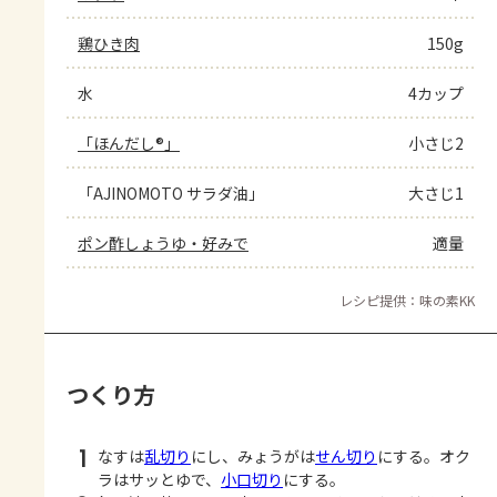
鶏ひき肉
150g
水
4カップ
「ほんだし®」
小さじ2
「AJINOMOTO サラダ油」
大さじ1
ポン酢しょうゆ・好みで
適量
レシピ提供：味の素KK
つくり方
1
なすは
乱切り
にし、みょうがは
せん切り
にする。オク
ラはサッとゆで、
小口切り
にする。