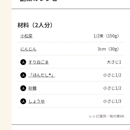
材料（2人分）
小松菜
1/2束（150g）
にんじん
3cm（30g）
すり白ごま
大さじ1
A
「ほんだし®」
小さじ1/2
A
砂糖
小さじ1/2
A
しょうゆ
小さじ1/3
A
レシピ提供：味の素KK