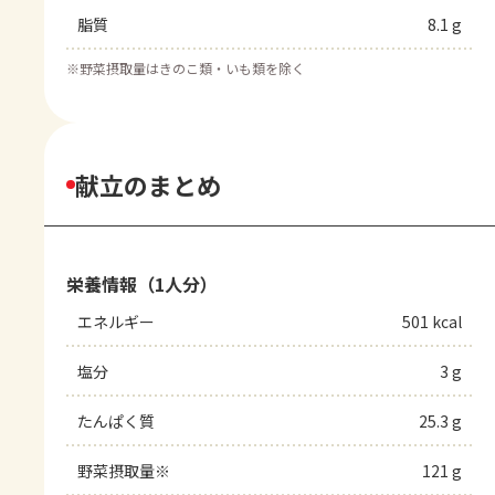
脂質
8.1 g
※
野菜摂取量はきのこ類・いも類を除く
献立のまとめ
栄養情報（1人分）
エネルギー
501 kcal
塩分
3 g
たんぱく質
25.3 g
野菜摂取量※
121 g