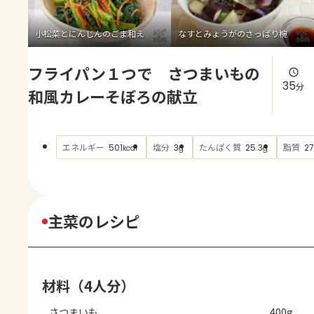
よくあるお問い合わせ
小松菜とにんじんのごま和え
なすとみょうがのさっぱり椀
お買い物
フライパン１つで さつまいもの
AJINOMOTO PARK とは
35
分
和風カレーそぼろの献立
エネルギー
塩分
たんぱく質
脂質
501
3
25.3
27
kcal
g
g
主菜のレシピ
材料（4人分）
さつまいも
400g