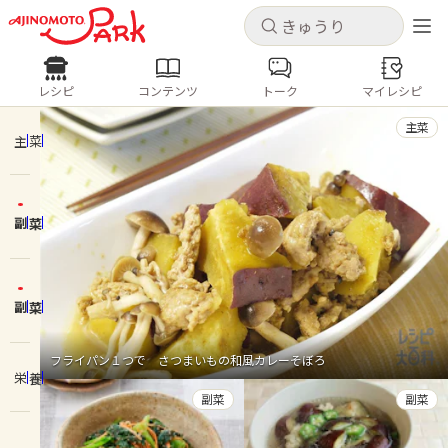
キャンセル
キャンセル
レシピ
コンテンツ
トーク
マイレシピ
レシピ
コンテンツ
ログインするとレシピを保存できます
主菜
ログイン
新規登録
主菜
人気の食材・レシピ
副菜
ホーム
きゅうり
なす
トマト
とうもろこし
ピーマン
みょうが
ゴーヤ
コンテンツ
副菜
レシピ
フライパン１つで さつまいもの和風カレーそぼろ
栄養
トーク
副菜
副菜