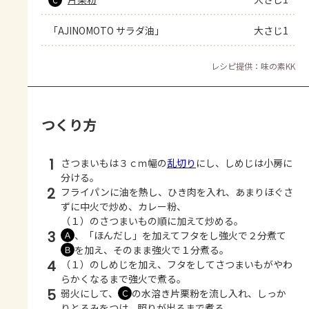
「AJINOMOTO サラダ油」
大さじ1
レシピ提供：味の素KK
つくり方
1
さつまいもは３ｃｍ幅の
乱切り
にし、しめじは小房に
分ける。
2
フライパンに油を熱し、ひき肉を入れ、あまりほぐさ
ずに中火で炒め、カレー粉、
（１）のさつまいもの順に加えて炒める。
3
、「ほんだし」を加えてフタをし強火で２分煮て
Ａ
を加え、そのまま強火で１分煮る。
Ｂ
4
（１）のしめじを加え、フタをしてさつまいもがやわ
らかくなるまで強火で煮る。
5
弱火にして、
の水溶き片栗粉を流し入れ、しっか
Ｃ
りとろみをつけ、照りが出るまで煮る。