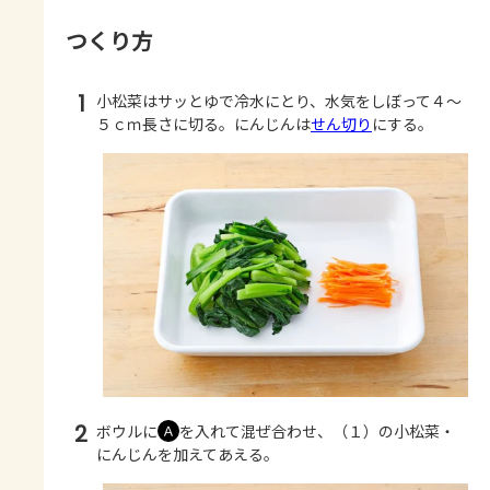
つくり方
1
小松菜はサッとゆで冷水にとり、水気をしぼって４～
５ｃｍ長さに切る。にんじんは
せん切り
にする。
2
ボウルに
を入れて混ぜ合わせ、（１）の小松菜・
Ａ
にんじんを加えてあえる。