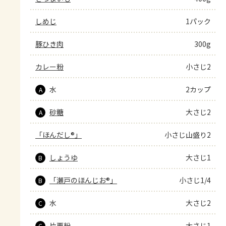
しめじ
1パック
豚ひき肉
300g
カレー粉
小さじ2
水
2カップ
A
砂糖
大さじ2
A
「ほんだし®」
小さじ山盛り2
しょうゆ
大さじ1
B
「瀬戸のほんじお®」
小さじ1/4
B
水
大さじ2
C
片栗粉
大さじ1
C