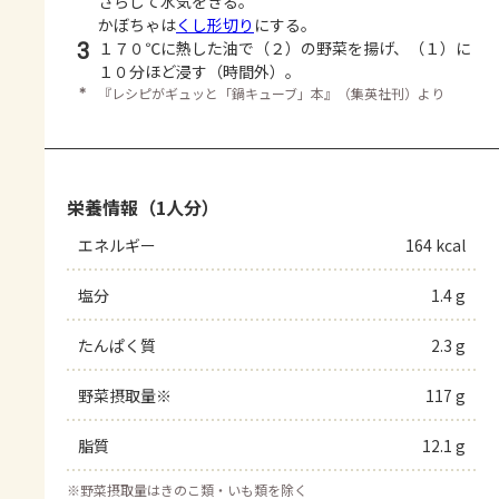
さらして水気をきる。
かぼちゃは
くし形切り
にする。
3
１７０℃に熱した油で（２）の野菜を揚げ、（１）に
１０分ほど浸す（時間外）。
＊
『レシピがギュッと「鍋キューブ」本』（集英社刊）より
栄養情報（1人分）
エネルギー
164 kcal
塩分
1.4 g
たんぱく質
2.3 g
野菜摂取量※
117 g
脂質
12.1 g
※
野菜摂取量はきのこ類・いも類を除く