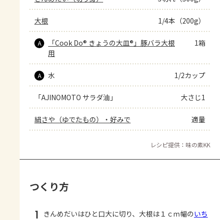
大根
1/4本（200g）
「Cook Do® きょうの大皿®」豚バラ大根
1箱
A
用
水
1/2カップ
A
「AJINOMOTO サラダ油」
大さじ1
絹さや（ゆでたもの）・好みで
適量
レシピ提供：味の素KK
つくり方
1
きんめだいはひと口大に切り、大根は１ｃｍ幅の
いち