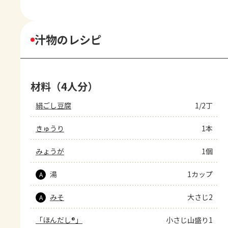
汁物のレシピ
材料（4人分）
絹ごし豆腐
1/2丁
きゅうり
1本
みょうが
1個
湯
1カップ
A
みそ
大さじ2
A
「ほんだし®」
小さじ山盛り1