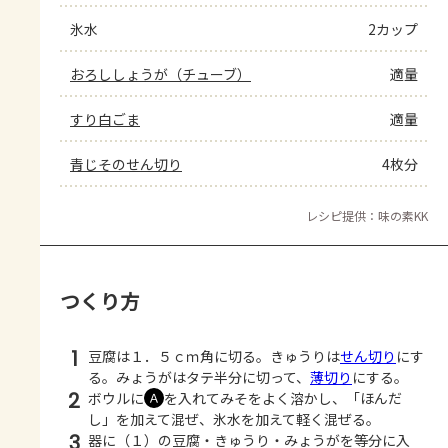
氷水
2カップ
おろししょうが（チューブ）
適量
すり白ごま
適量
青じそのせん切り
4枚分
レシピ提供：味の素KK
つくり方
1
豆腐は１．５ｃｍ角に切る。きゅうりは
せん切り
にす
る。みょうがはタテ半分に切って、
薄切り
にする。
2
ボウルに
を入れてみそをよく溶かし、「ほんだ
Ａ
し」を加えて混ぜ、氷水を加えて軽く混ぜる。
3
器に（１）の豆腐・きゅうり・みょうがを等分に入