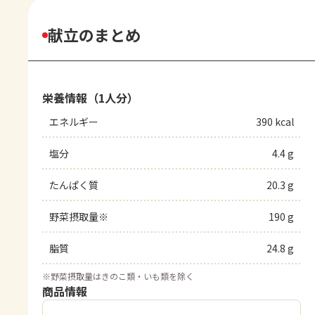
献立のまとめ
栄養情報（1人分）
エネルギー
390 kcal
塩分
4.4 g
たんぱく質
20.3 g
野菜摂取量※
190 g
脂質
24.8 g
※
野菜摂取量はきのこ類・いも類を除く
商品情報