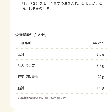
れ、（２）を１／４量ずつ注ぎ入れ、しょうが、ご
ま、しそをのせる。
栄養情報（1人分）
エネルギー
44 kcal
塩分
1.5 g
たんぱく質
3.7 g
野菜摂取量※
28 g
脂質
1.9 g
※
野菜摂取量はきのこ類・いも類を除く