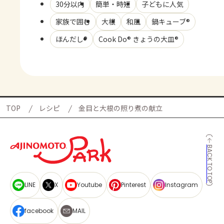
30分以内
簡単・時短
子どもに人気
家族で囲む
大根
和風
鍋キューブ®
ほんだし®
Cook Do® きょうの大皿®
TOP
レシピ
金目と大根の照り煮の献立
BACK TO TOP
LINE
X
Youtube
Pinterest
Instagram
facebook
MAIL