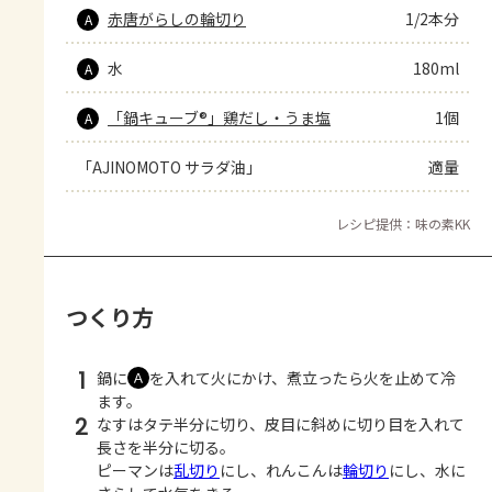
赤唐がらしの輪切り
1/2本分
A
水
180ml
A
「鍋キューブ®」鶏だし・うま塩
1個
A
「AJINOMOTO サラダ油」
適量
レシピ提供：味の素KK
つくり方
1
鍋に
を入れて火にかけ、煮立ったら火を止めて冷
Ａ
ます。
2
なすはタテ半分に切り、皮目に斜めに切り目を入れて
長さを半分に切る。
ピーマンは
乱切り
にし、れんこんは
輪切り
にし、水に