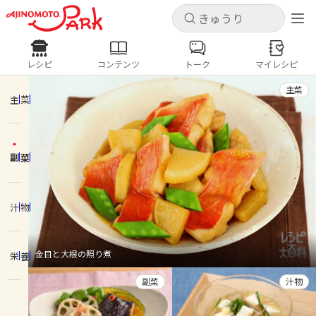
キャンセル
キャンセル
レシピ
コンテンツ
トーク
マイレシピ
レシピ
コンテンツ
ログインするとレシピを保存できます
主菜
ログイン
新規登録
主菜
人気の食材・レシピ
副菜
ホーム
きゅうり
なす
トマト
とうもろこし
ピーマン
みょうが
ゴーヤ
コンテンツ
汁物
レシピ
金目と大根の照り煮
栄養
トーク
副菜
汁物