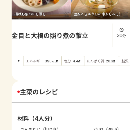
よくあるお問い合わせ
揚げ野菜のだし浸し
豆腐ときゅうりの冷やしみそ汁
お買い物
金目と大根の照り煮の献立
AJINOMOTO PARK とは
30
分
エネルギー
塩分
たんぱく質
脂質
390
4.4
20.3
kcal
g
g
主菜のレシピ
材料（4人分）
きんめだい（切り身）
3切れ（300g）