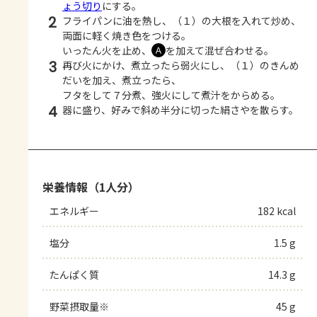
ょう切り
にする。
2
フライパンに油を熱し、（１）の大根を入れて炒め、
両面に軽く焼き色をつける。
いったん火を止め、
を加えて混ぜ合わせる。
Ａ
3
再び火にかけ、煮立ったら弱火にし、（１）のきんめ
だいを加え、煮立ったら、
フタをして７分煮、強火にして煮汁をからめる。
4
器に盛り、好みで斜め半分に切った絹さやを散らす。
栄養情報（1人分）
エネルギー
182 kcal
塩分
1.5 g
たんぱく質
14.3 g
野菜摂取量※
45 g