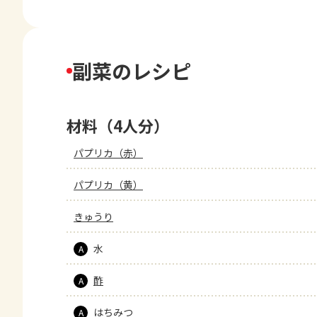
副菜のレシピ
材料（4人分）
パプリカ（赤）
パプリカ（黄）
きゅうり
水
A
酢
A
はちみつ
A