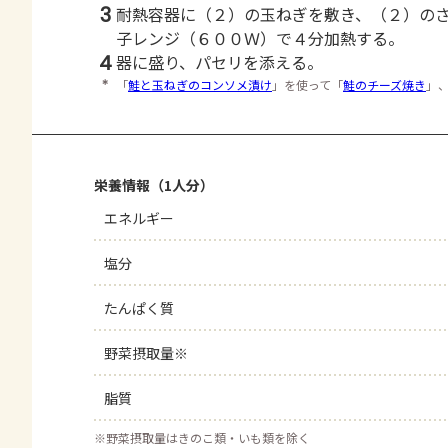
3
耐熱容器に（２）の玉ねぎを敷き、（２）の
子レンジ（６００Ｗ）で４分加熱する。
4
器に盛り、パセリを添える。
＊
「
鮭と玉ねぎのコンソメ漬け
」を使って「
鮭のチーズ焼き
」
栄養情報（1人分）
エネルギー
塩分
たんぱく質
野菜摂取量※
脂質
※
野菜摂取量はきのこ類・いも類を除く