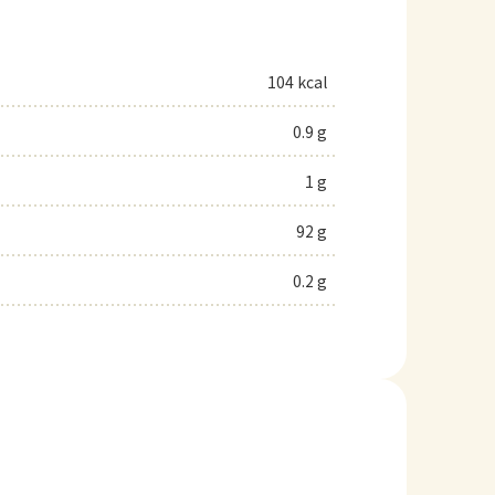
104 kcal
0.9 g
1 g
92 g
0.2 g