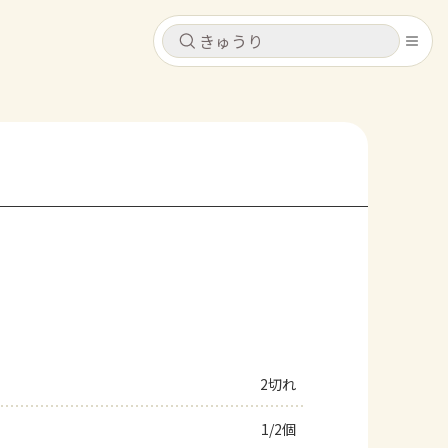
キャンセル
キャンセル
シピ
コンテンツ
ログインするとレシピを保存できます
ログイン
新規登録
レシピ
ホーム
なす
トマト
とうもろこし
ピーマン
みょうが
コンテンツ
レシピ
2切れ
トーク
1/2個