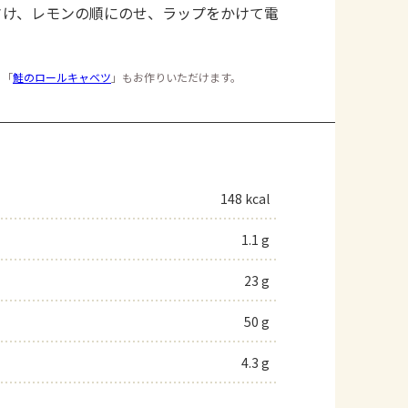
さけ、レモンの順にのせ、ラップをかけて電
、「
鮭のロールキャベツ
」もお作りいただけます。
148 kcal
1.1 g
23 g
50 g
4.3 g