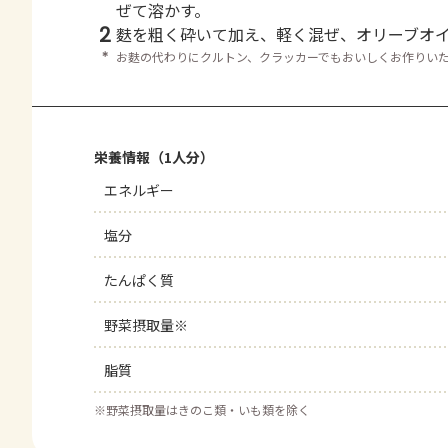
ぜて溶かす。
2
麩を粗く砕いて加え、軽く混ぜ、オリーブオ
＊
お麩の代わりにクルトン、クラッカーでもおいしくお作りい
栄養情報（1人分）
エネルギー
塩分
たんぱく質
野菜摂取量※
脂質
※
野菜摂取量はきのこ類・いも類を除く