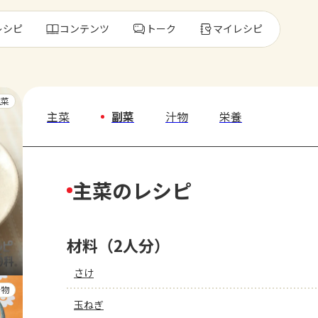
レシピ
コンテンツ
トーク
マイレシピ
レ
主菜
主菜
副菜
汁物
栄養
人気の食材・
主菜のレシピ
きゅうり
ゴーヤ
材料（2人分）
さけ
汁物
玉ねぎ