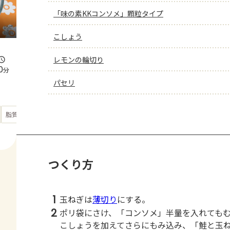
「味の素KKコンソメ」顆粒タイプ
こしょう
レモンの輪切り
0
分
パセリ
もっと見る
脂質
10.9
g
つくり方
1
玉ねぎは
薄切り
にする。
2
ポリ袋にさけ、「コンソメ」半量を入れても
こしょうを加えてさらにもみ込み、「鮭と玉