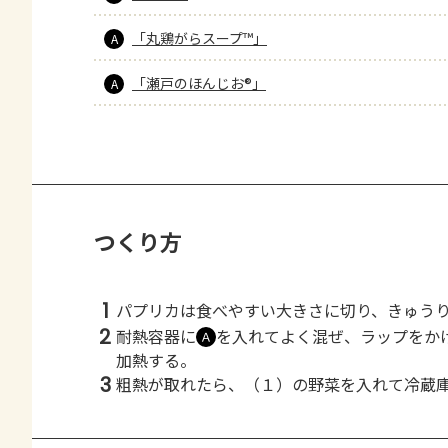
「丸鶏がらスープ™」
A
「瀬戸のほんじお®」
A
つくり方
1
パプリカは食べやすい大きさに切り、きゅう
2
耐熱容器に
を入れてよく混ぜ、ラップをか
Ａ
加熱する。
3
粗熱が取れたら、（１）の野菜を入れて冷蔵