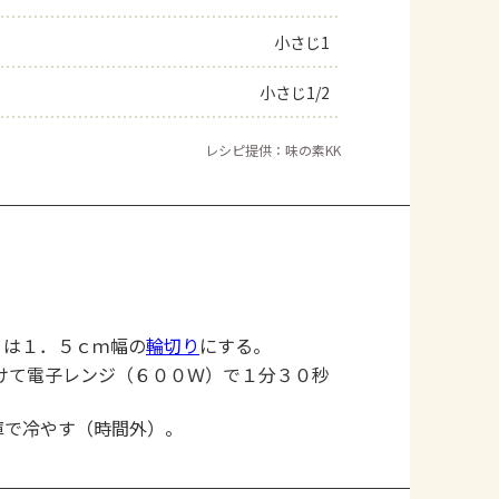
小さじ1
小さじ1/2
レシピ提供：味の素KK
りは１．５ｃｍ幅の
輪切り
にする。
けて電子レンジ（６００Ｗ）で１分３０秒
庫で冷やす（時間外）。