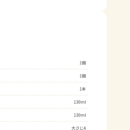
1個
1個
1本
130ml
130ml
大さじ4