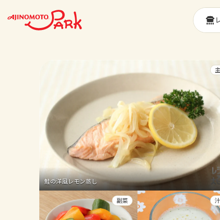
鮭の洋風レモン蒸し
副菜