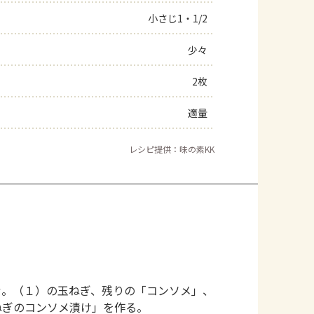
小さじ1・1/2
よくあるお問い合わせ
少々
お買い物
2枚
AJINOMOTO PARK とは
適量
レシピ提供：味の素KK
む。（１）の玉ねぎ、残りの「コンソメ」、
ねぎのコンソメ漬け」を作る。