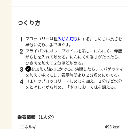
つくり方
1
ブロッコリーは粗
みじん切り
にする。しめじは長さを
半分に切り、手でほぐす。
2
フライパンにオリーブオイルを熱し、にんにく、赤唐
がらしを入れて炒める。にんにくの香りがたったら、
ひき肉を加えて２分ほど炒める。
3
を加えて強火にかける。沸騰したら、スパゲッティ
Ａ
を加えて中火にし、表示時間より２分短めにゆでる。
4
（１）のブロッコリー・しめじを加え、２分ほど水分
をとばしながら炒め、「やさしお」で味を調える。
栄養情報（1人分）
エネルギー
498 kcal