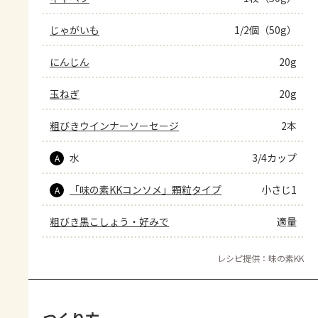
じゃがいも
1/2個（50g）
にんじん
20g
玉ねぎ
20g
粗びきウインナーソーセージ
2本
水
3/4カップ
A
「味の素KKコンソメ」顆粒タイプ
小さじ1
A
粗びき黒こしょう・好みで
適量
レシピ提供：味の素KK