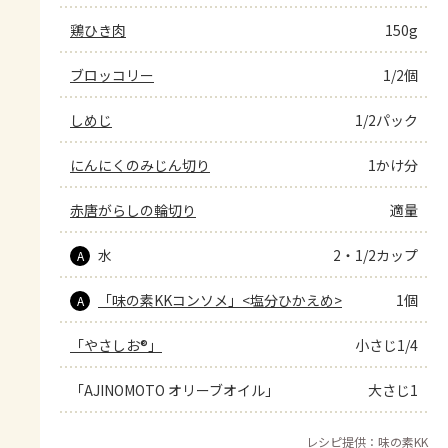
鶏ひき肉
150g
ブロッコリー
1/2個
しめじ
1/2パック
にんにくのみじん切り
1かけ分
赤唐がらしの輪切り
適量
水
2・1/2カップ
A
「味の素KKコンソメ」<塩分ひかえめ>
1個
A
「やさしお®」
小さじ1/4
「AJINOMOTO オリーブオイル」
大さじ1
レシピ提供：味の素KK