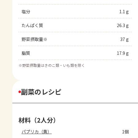
塩分
1.1 g
たんぱく質
26.3 g
野菜摂取量※
37 g
脂質
17.9 g
※
野菜摂取量はきのこ類・いも類を除く
副菜のレシピ
材料（2人分）
パプリカ（黄）
1個