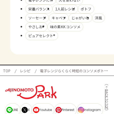
電子レンジだけ
火を使わない
栄養バランス
1人前レシピ
ポトフ
ソーセージ
キャベツ
じゃがいも
洋風
やさしお®
味の素KK コンソメ
ピュアセレクト®
TOP
レシピ
電子レンジらくらく時短のコンソメポトフの献立
BACK TO TOP
LINE
X
Youtube
Pinterest
Instagram