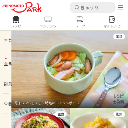
キャンセル
キャンセル
レシピ
コンテンツ
トーク
マイレシピ
レシピ
コンテンツ
ログインするとレシピを保存できます
主菜
ログイン
新規登録
主菜
人気の食材・レシピ
主食
ホーム
きゅうり
なす
トマト
とうもろこし
ピーマン
みょうが
ゴーヤ
コンテンツ
副菜
レシピ
電子レンジらくらく時短のコンソメポトフ
栄養
トーク
主食
副菜