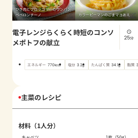
よくあるお問い合わせ
ひき肉とブロッコリーのワンパン
ペペロンチーノ
カラーピーマンのごまマヨあえ
お買い物
電子レンジらくらく時短のコンソ
AJINOMOTO PARK とは
25
分
メポトフの献立
エネルギー
塩分
たんぱく質
脂質
770
3.2
34.1
kcal
g
g
主菜のレシピ
材料（1人分）
キャベツ
1枚（50g）