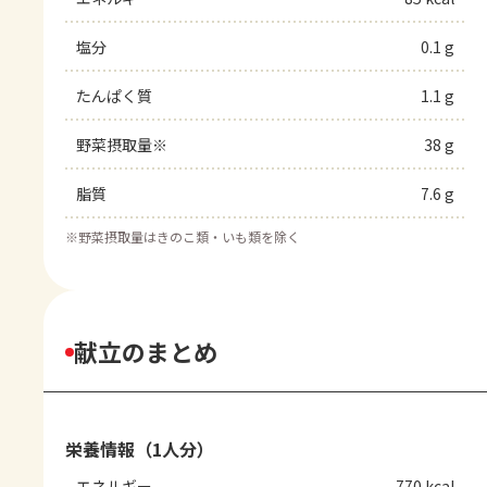
塩分
0.1 g
たんぱく質
1.1 g
野菜摂取量※
38 g
脂質
7.6 g
※
野菜摂取量はきのこ類・いも類を除く
献立のまとめ
栄養情報（1人分）
エネルギー
770 kcal