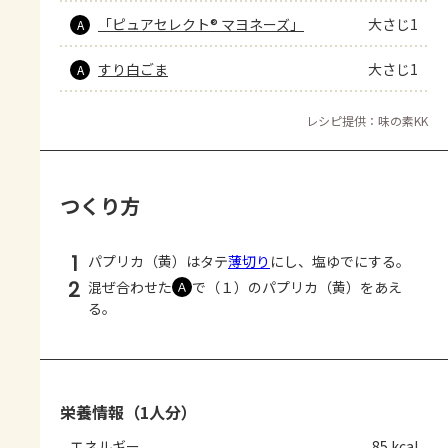
「ピュアセレクト® マヨネーズ」
大さじ1
A
すり白ごま
大さじ1
A
レシピ提供：味の素KK
つくり方
1
パプリカ（黄）はタテ
薄切り
にし、塩ゆでにする。
2
混ぜ合わせた
で（１）のパプリカ（黄）をあえ
Ａ
る。
栄養情報（1人分）
エネルギー
85 kcal