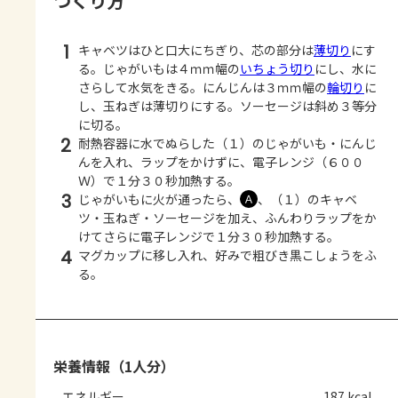
つくり方
1
キャベツはひと口大にちぎり、芯の部分は
薄切り
にす
る。じゃがいもは４ｍｍ幅の
いちょう切り
にし、水に
さらして水気をきる。にんじんは３ｍｍ幅の
輪切り
に
し、玉ねぎは薄切りにする。ソーセージは斜め３等分
に切る。
2
耐熱容器に水でぬらした（１）のじゃがいも・にんじ
んを入れ、ラップをかけずに、電子レンジ（６００
Ｗ）で１分３０秒加熱する。
3
じゃがいもに火が通ったら、
、（１）のキャベ
Ａ
ツ・玉ねぎ・ソーセージを加え、ふんわりラップをか
けてさらに電子レンジで１分３０秒加熱する。
4
マグカップに移し入れ、好みで粗びき黒こしょうをふ
る。
栄養情報（1人分）
エネルギー
187 kcal