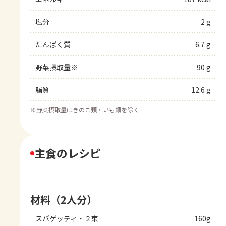
塩分
2 g
たんぱく質
6.7 g
野菜摂取量※
90 g
脂質
12.6 g
※
野菜摂取量はきのこ類・いも類を除く
主食のレシピ
材料（2人分）
スパゲッティ・２束
160g