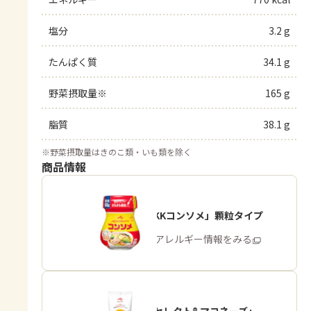
塩分
3.2 g
たんぱく質
34.1 g
野菜摂取量※
165 g
脂質
38.1 g
※
野菜摂取量はきのこ類・いも類を除く
商品情報
「味の素KKコンソメ」顆粒タイプ
商品・アレルギー情報をみる