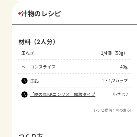
汁物のレシピ
材料（2人分）
玉ねぎ
1/4個（50g）
ベーコンスライス
40g
牛乳
1・1/2カップ
A
「味の素KKコンソメ」顆粒タイプ
小さじ2
A
レシピ提供：味の素KK
つくり方