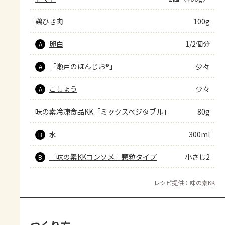
鶏ひき肉
100g
卵白
1/2個分
A
「瀬戸のほんじお®」
少々
A
こしょう
少々
A
味の素冷凍食品KK「ミックスベジタブル」
80g
水
300ml
B
「味の素KKコンソメ」顆粒タイプ
小さじ2
B
レシピ提供：味の素KK