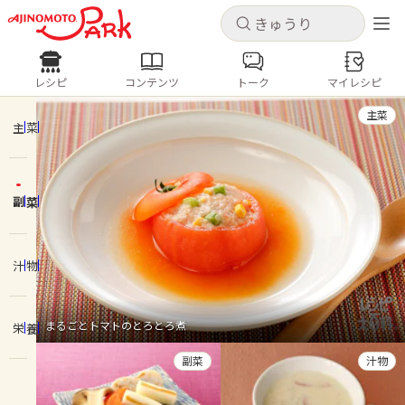
キャンセル
キャンセル
レシピ
コンテンツ
トーク
マイレシピ
レシピ
コンテンツ
ログインするとレシピを保存できます
主菜
ログイン
新規登録
主菜
人気の食材・レシピ
副菜
ホーム
きゅうり
なす
トマト
とうもろこし
ピーマン
みょうが
ゴーヤ
コンテンツ
汁物
レシピ
まるごとトマトのとろとろ煮
栄養
トーク
副菜
汁物