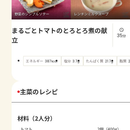
よくあるお問い合わせ
野菜のシンプルソテー
レンチンミルクスープ
お買い物
まるごとトマトのとろとろ煮の献
AJINOMOTO PARK とは
35
分
立
エネルギー
塩分
たんぱく質
脂質
387
3.7
21.7
kcal
g
g
主菜のレシピ
材料（2人分）
トマト
2個（400g）