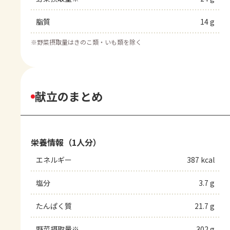
脂質
14 g
※
野菜摂取量はきのこ類・いも類を除く
献立のまとめ
栄養情報（1人分）
エネルギー
387 kcal
塩分
3.7 g
たんぱく質
21.7 g
野菜摂取量※
302 g