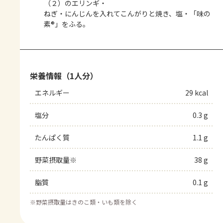
（２）のエリンギ・
ねぎ・にんじんを入れてこんがりと焼き、塩・「味の
素®」をふる。
栄養情報（1人分）
エネルギー
29 kcal
塩分
0.3 g
たんぱく質
1.1 g
野菜摂取量※
38 g
脂質
0.1 g
※
野菜摂取量はきのこ類・いも類を除く