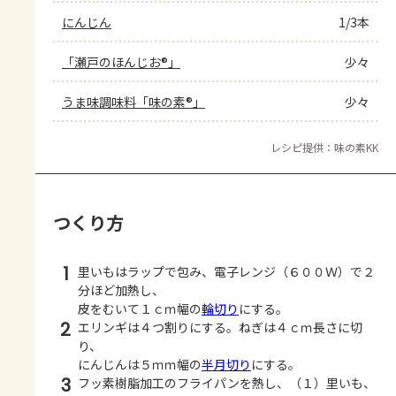
にんじん
1/3本
「瀬戸のほんじお®」
少々
うま味調味料「味の素®」
少々
レシピ提供：味の素KK
つくり方
1
里いもはラップで包み、電子レンジ（６００Ｗ）で２
分ほど加熱し、
皮をむいて１ｃｍ幅の
輪切り
にする。
2
エリンギは４つ割りにする。ねぎは４ｃｍ長さに切
り、
にんじんは５ｍｍ幅の
半月切り
にする。
3
フッ素樹脂加工のフライパンを熱し、（１）里いも、