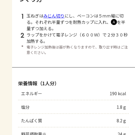
1
玉ねぎは
みじん切り
にし、ベーコンは５ｍｍ幅に切
る。それぞれ半量ずつを耐熱カップに入れ、
を半
Ａ
量ずつ加える。
2
ラップをかけて電子レンジ（６００Ｗ）で２分３０秒
加熱する。
＊
電子レンジ加熱後は器が熱くなりますので、取り出す時はご注
意ください。
栄養情報（1人分）
エネルギー
190 kcal
塩分
1.8 g
たんぱく質
8.2 g
野菜摂取量※
24 g