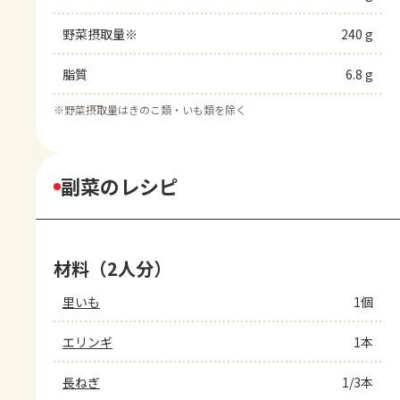
野菜摂取量※
240 g
脂質
6.8 g
※
野菜摂取量はきのこ類・いも類を除く
副菜のレシピ
材料（2人分）
里いも
1個
エリンギ
1本
長ねぎ
1/3本