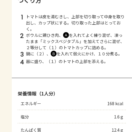
つくり方
1
トマトは皮を湯むきし、上部を切り取って中身を取り
出し、カップ状にする。切り取った上部はとってお
く。
2
ボウルに鶏ひき肉、
を入れてよく練り混ぜ、凍っ
Ａ
たまま「ミックスベジタブル」を加えてさらに混ぜ、
２等分して（１）のトマトカップに詰める。
3
鍋に（２）、
を入れて弱火にかけ、１０分煮る。
Ｂ
4
器に盛り、（１）のトマトの上部を添える。
栄養情報（1人分）
エネルギー
168 kcal
塩分
1.6 g
たんぱく質
12.4 g