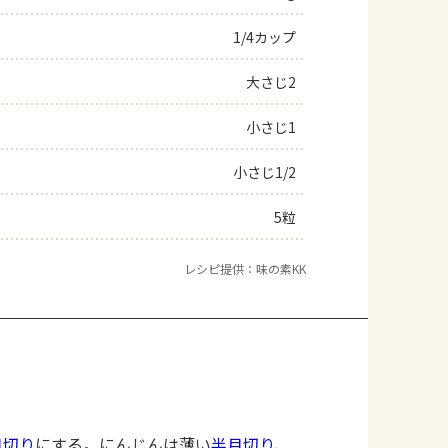
1/4カップ
大さじ2
小さじ1
小さじ1/2
5粒
レシピ提供：味の素KK
口切り
にする。にんじんは薄い
半月切り
、