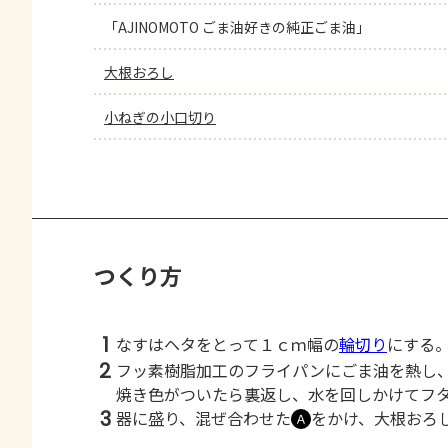
「AJINOMOTO ごま油好きの純正ごま油」
大根おろし
小ねぎの小口切り
つくり方
1
なすはヘタをとって１ｃｍ幅の
輪切り
にする
2
フッ素樹脂加工のフライパンにごま油を熱し
焼き色がついたら裏返し、水を回しかけてフ
3
器に盛り、混ぜ合わせた
をかけ、大根おろ
Ａ