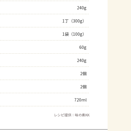
240g
よくあるお問い合わせ
1丁（300g）
お買い物
1袋（100g）
AJINOMOTO PARK とは
60g
240g
2個
2個
720ml
レシピ提供：味の素KK