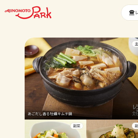
あごだし香る牡蠣キムチ鍋
副菜