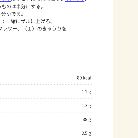
いものは半分にする。
１分ゆでる。
でて一緒にザルに上げる。
フラワー、（１）のきゅうりを
89 kcal
1.2 g
1.3 g
88 g
2.5 g