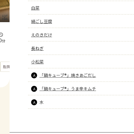
白菜
絹ごし豆腐
えのきだけ
0
分
長ねぎ
小松菜
もっと見る
脂質
31.7
g
「鍋キューブ®」焼きあごだし
A
「鍋キューブ®」うま辛キムチ
A
水
A