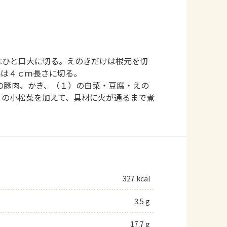
はひと口大に切る。えのきだけは根元を切
菜は４ｃｍ長さに切る。
の豚肉、かき、（１）の白菜・豆腐・えの
）の小松菜を加えて、具材に火が通るまで煮
327 kcal
3.5 g
17.7 g