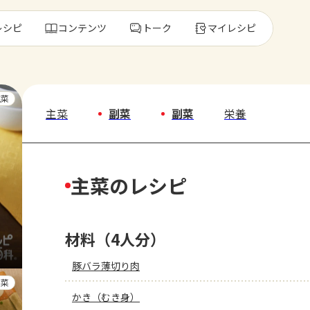
レシピ
コンテンツ
トーク
マイレシピ
レ
主菜
主菜
副菜
副菜
栄養
人気の食材・
主菜のレシピ
きゅうり
ゴーヤ
材料（4人分）
豚バラ薄切り肉
副菜
かき（むき身）