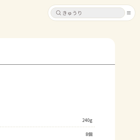
キャンセル
キャンセル
シピ
コンテンツ
ログインするとレシピを保存できます
ログイン
新規登録
レシピ
ホーム
なす
トマト
とうもろこし
ピーマン
みょうが
コンテンツ
レシピ
240g
トーク
8個