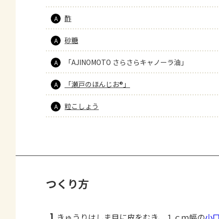
酢
A
砂糖
A
「AJINOMOTO さらさらキャノーラ油」
A
「瀬戸のほんじお®」
A
粒こしょう
A
つくり方
1
きゅうりはしま目に皮をむき、１ｃｍ幅の
小