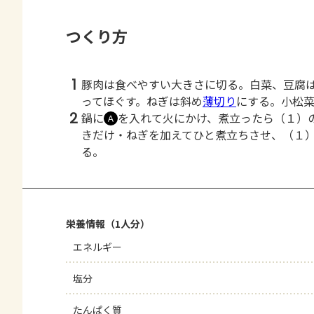
つくり方
1
豚肉は食べやすい大きさに切る。白菜、豆腐
ってほぐす。ねぎは斜め
薄切り
にする。小松
2
鍋に
を入れて火にかけ、煮立ったら（１）
Ａ
きだけ・ねぎを加えてひと煮立ちさせ、（１
る。
栄養情報（1人分）
エネルギー
塩分
たんぱく質