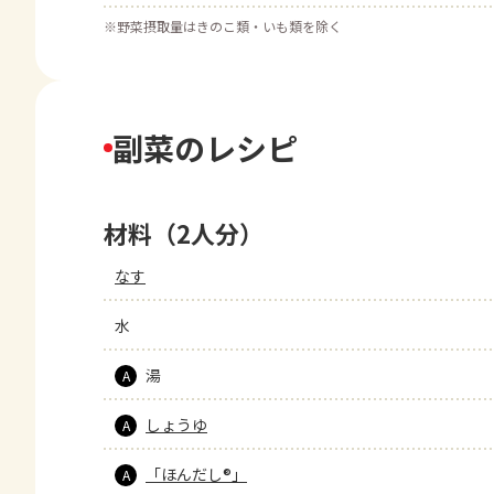
※
野菜摂取量はきのこ類・いも類を除く
副菜のレシピ
材料（2人分）
なす
水
湯
A
しょうゆ
A
「ほんだし®」
A