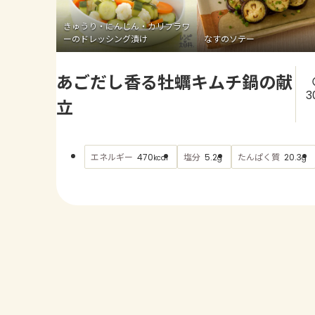
きゅうり・にんじん・カリフラワ
ーのドレッシング漬け
なすのソテー
あごだし香る牡蠣キムチ鍋の献
3
立
エネルギー
塩分
たんぱく質
470
5.2
20.3
kcal
g
g