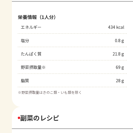
栄養情報（1人分）
エネルギー
434 kcal
塩分
0.8 g
たんぱく質
21.8 g
野菜摂取量※
69 g
脂質
28 g
※
野菜摂取量はきのこ類・いも類を除く
副菜のレシピ