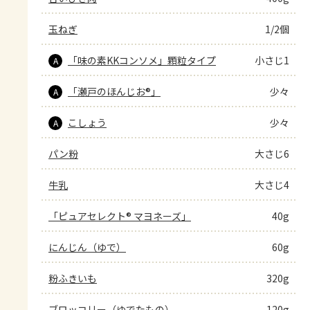
玉ねぎ
1/2個
「味の素KKコンソメ」顆粒タイプ
小さじ1
A
「瀬戸のほんじお®」
少々
A
こしょう
少々
A
パン粉
大さじ6
牛乳
大さじ4
「ピュアセレクト® マヨネーズ」
40g
にんじん（ゆで）
60g
粉ふきいも
320g
ブロッコリー（ゆでたもの）
120g