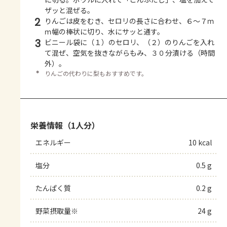
ザッと混ぜる。
2
りんごは皮をむき、セロリの長さに合わせ、６～７ｍ
ｍ幅の棒状に切り、水にサッと通す。
3
ビニール袋に（１）のセロリ、（２）のりんごを入れ
て混ぜ、空気を抜きながらもみ、３０分漬ける（時間
外）。
＊
りんごの代わりに梨もおすすめです。
栄養情報（1人分）
エネルギー
10 kcal
塩分
0.5 g
たんぱく質
0.2 g
野菜摂取量※
24 g