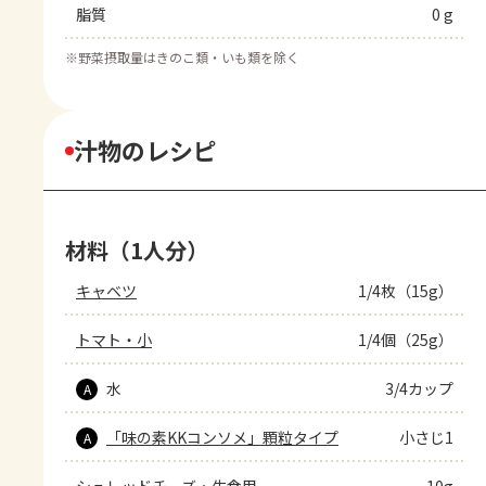
脂質
0 g
※
野菜摂取量はきのこ類・いも類を除く
汁物のレシピ
材料（1人分）
キャベツ
1/4枚（15g）
トマト・小
1/4個（25g）
水
3/4カップ
A
「味の素KKコンソメ」顆粒タイプ
小さじ1
A