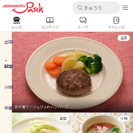
キャンセル
キャンセル
レシピ
コンテンツ
トーク
マイレシピ
レシピ
コンテンツ
ログインするとレシピを保存できます
主菜
ログイン
新規登録
主菜
人気の食材・レシピ
副菜
ホーム
きゅうり
なす
トマト
とうもろこし
ピーマン
みょうが
ゴーヤ
コンテンツ
汁物
レシピ
卵不要で！ジュワふわハンバーグ
栄養
トーク
副菜
汁物