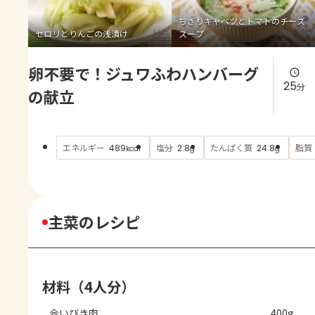
よくあるお問い合わせ
ちぎりキャベツとトマトのチーズ
セロリとりんごの浅漬け
スープ
お買い物
卵不要で！ジュワふわハンバーグ
AJINOMOTO PARK とは
25
分
の献立
エネルギー
塩分
たんぱく質
脂質
489
2.8
24.8
kcal
g
g
主菜のレシピ
材料（4人分）
合いびき肉
400g