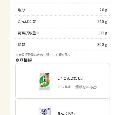
塩分
2.8 g
たんぱく質
24.8 g
野菜摂取量※
133 g
脂質
30.8 g
※
野菜摂取量はきのこ類・いも類を除く
商品情報
「ほんだし® こんぶだし」
商品・アレルギー情報をみる
「瀬戸のほんじお®」