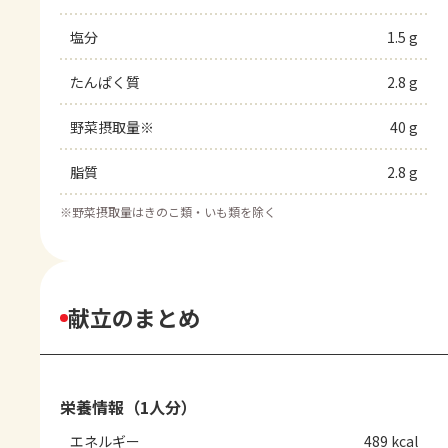
塩分
1.5 g
たんぱく質
2.8 g
野菜摂取量※
40 g
脂質
2.8 g
※
野菜摂取量はきのこ類・いも類を除く
献立のまとめ
栄養情報（1人分）
エネルギー
489 kcal