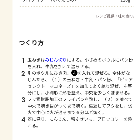
レシピ提供：味の素KK
つくり方
1
玉ねぎは
みじん切り
にする。小さめのボウルにパン粉
を入れ、牛乳を加えて湿らせる。
2
別のボウルにひき肉、
を入れて混ぜる。全体がな
Ａ
じんだら、（１）の玉ねぎ・牛乳・パン粉、「ピュア
セレクト マヨネーズ」を加えてよく練り混ぜ、４等
分にし、小判形に形を整え、中央を少しくぼませる。
3
フッ素樹脂加工のフライパンを熱し、（２）を並べて
中火で焼き目がつくまで焼く。裏返してフタをし、弱
火で中心に火が通るまで６分ほど焼く。
4
器に盛り、にんじん、粉ふきいも、ブロッコリーを添
える。