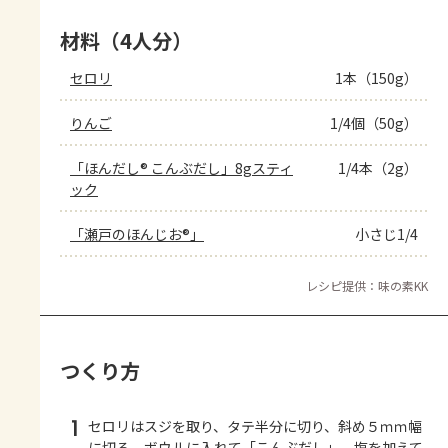
材料（4人分）
セロリ
1本（150g）
りんご
1/4個（50g）
「ほんだし® こんぶだし」8gスティ
1/4本（2g）
ック
「瀬戸のほんじお®」
小さじ1/4
レシピ提供：味の素KK
つくり方
1
セロリはスジを取り、タテ半分に切り、斜め５ｍｍ幅
に切る。ボウルに入れて「こんぶだし」、塩を加えて