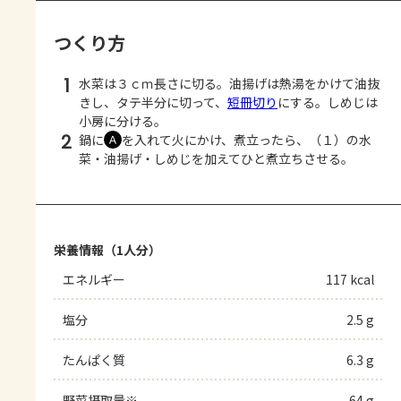
つくり方
1
水菜は３ｃｍ長さに切る。油揚げは熱湯をかけて油抜
きし、タテ半分に切って、
短冊切り
にする。しめじは
小房に分ける。
2
鍋に
を入れて火にかけ、煮立ったら、（１）の水
Ａ
菜・油揚げ・しめじを加えてひと煮立ちさせる。
栄養情報（1人分）
エネルギー
117 kcal
塩分
2.5 g
たんぱく質
6.3 g
野菜摂取量※
64 g