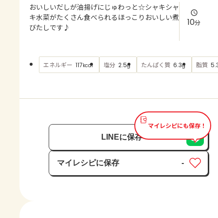
よくあるお問い合わせ
おいしいだしが油揚げにじゅわっと☆シャキシャ
キ水菜がたくさん食べられるほっこりおいしい煮
10
分
びたしです♪
お買い物
AJINOMOTO PARK とは
エネルギー
塩分
たんぱく質
脂質
117
2.5
6.3
5.
kcal
g
g
マイレシピにも保存！
LINEに保存
マイレシピに保存
-
保存済み