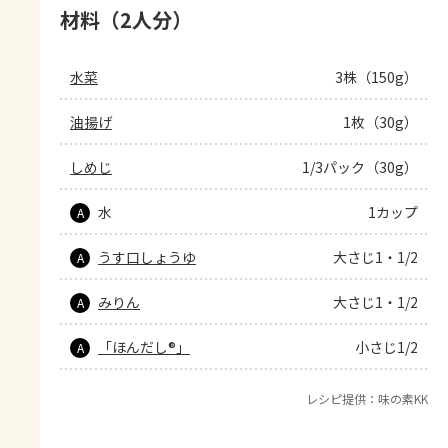
材料（2人分）
水菜
3株（150g）
油揚げ
1枚（30g）
しめじ
1/3パック（30g）
水
1カップ
A
うす口しょうゆ
大さじ1・1/2
A
みりん
大さじ1・1/2
A
「ほんだし®」
小さじ1/2
A
レシピ提供：味の素KK