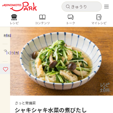
キャンセル
キャンセル
レシピ
コンテンツ
トーク
マイレシピ
レシピ
コンテンツ
ログインするとレシピを保存できます
ログイン
新規登録
材料
人気の食材・レシピ
つくり方
ホーム
きゅうり
なす
トマト
とうもろこし
ピーマン
みょうが
ゴーヤ
コンテンツ
レシピ
トーク
さっと常備菜
シャキシャキ水菜の煮びたし