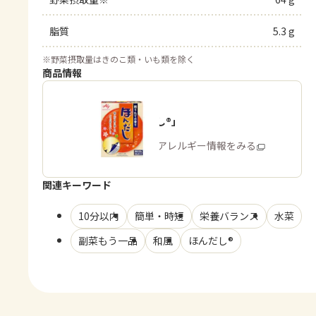
脂質
5.3 g
※
野菜摂取量はきのこ類・いも類を除く
商品情報
「ほんだし®」
商品・アレルギー情報をみる
関連キーワード
10分以内
簡単・時短
栄養バランス
水菜
副菜もう一品
和風
ほんだし®