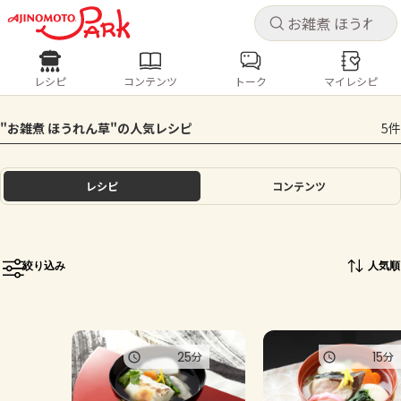
キャ
キャ
レシピ
コンテンツ
トーク
マイレシピ
レシピ
コンテンツ
ログインするとレシピを保存できます
"お雑煮 ほうれん草"の人気レシピ
5件
ログイン
新規登録
人気の食材・レシピ
レシピ
コンテンツ
ホーム
きゅうり
なす
トマト
とうもろこし
ピーマン
みょうが
ゴーヤ
コンテンツ
絞り込み
人気順
レシピ
トーク
25
15
分
分