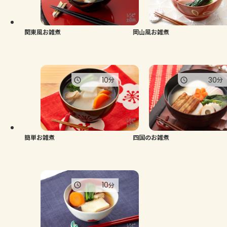
よくあるお問い合わせ
お買い物
関東風お雑煮
岡山風お雑煮
AJINOMOTO PARK とは
10
30
分
分
簡単お雑煮
四国のお雑煮
10
分