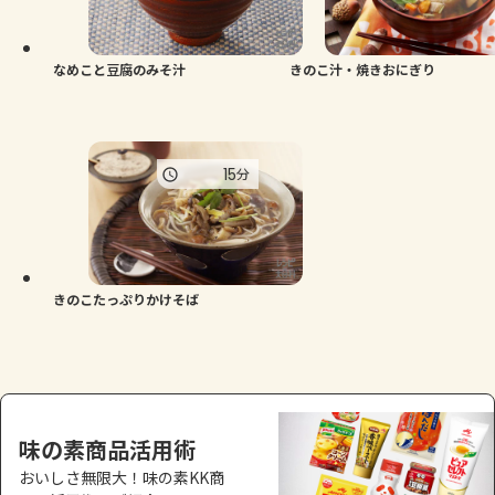
よくあるお問い合わせ
お買い物
なめこと豆腐のみそ汁
きのこ汁・焼きおにぎり
AJINOMOTO PARK とは
15
分
きのこたっぷりかけそば
味の素商品活用術
おいしさ無限大！味の素KK商