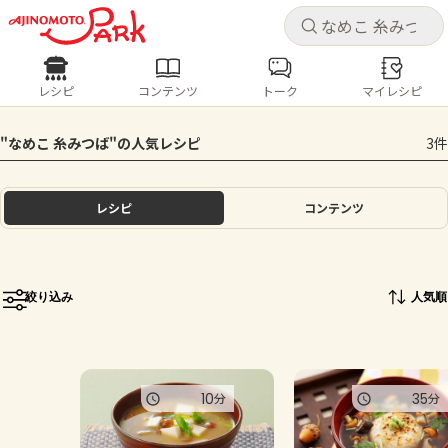
キャ
キャ
レシピ
コンテンツ
トーク
マイレシピ
レシピ
コンテンツ
ログインするとレシピを保存できます
"なめこ 糸みつば"の人気レシピ
3件
ログイン
新規登録
人気の食材・レシピ
レシピ
コンテンツ
ホーム
きゅうり
なす
トマト
とうもろこし
ピーマン
みょうが
ゴーヤ
コンテンツ
絞り込み
人気順
レシピ
トーク
10
35
分
分