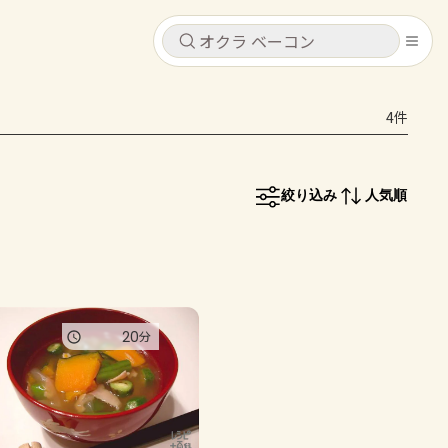
キャンセル
キャンセル
4件
シピ
コンテンツ
ログインするとレシピを保存できます
ログイン
新規登録
絞り込み
人気順
レシピ
ホーム
なす
トマト
とうもろこし
ピーマン
みょうが
コンテンツ
20
分
レシピ
トーク