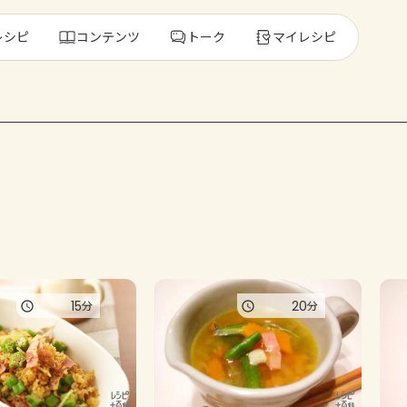
レシピ
コンテンツ
トーク
マイレシピ
レ
人気の食材・
きゅうり
ゴーヤ
15
20
分
分