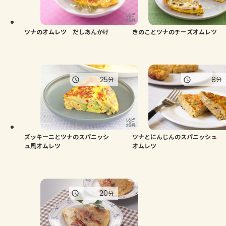
よくあるお問い合わせ
お買い物
ツナのオムレツ だしあんかけ
きのことツナのチーズオムレツ
AJINOMOTO PARK とは
25
8
分
分
ズッキーニとツナのスパニッシ
ツナとにんじんのスパニッシュ
ュ風オムレツ
オムレツ
20
分