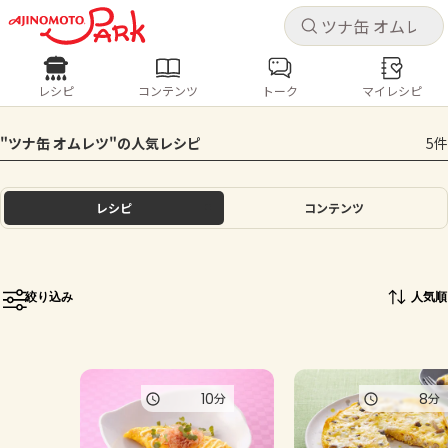
キャ
キャ
レシピ
コンテンツ
トーク
マイレシピ
レシピ
コンテンツ
ログインするとレシピを保存できます
"ツナ缶 オムレツ"の人気レシピ
5件
ログイン
新規登録
人気の食材・レシピ
レシピ
コンテンツ
ホーム
きゅうり
なす
トマト
とうもろこし
ピーマン
みょうが
ゴーヤ
コンテンツ
絞り込み
人気順
レシピ
トーク
10
8
分
分