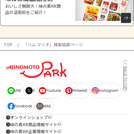
おいしさ無限大！味の素KK商
品の活用術をご紹介！
TOP
「ハム マリネ」検索結果ページ
BACK TO TOP
LINE
X
Youtube
Pinterest
Instagram
facebook
MAIL
オンラインショップ
味の素KK商品情報サイト
味の素KK企業情報サイト