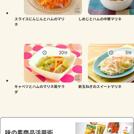
よくあるお問い合わせ
お買い物
スライスにんじんとハムのマリ
しめじとハムの中華マリネ
ネ
AJINOMOTO PARK とは
20
5
分
分
キャベツとハムのマリネ風サラ
新玉ねぎのスイートマリネ
ダ
味の素商品活用術