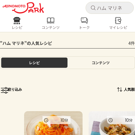
キャ
キャ
レシピ
コンテンツ
トーク
マイレシピ
レシピ
コンテンツ
ログインするとレシピを保存できます
"ハム マリネ"の人気レシピ
4件
ログイン
新規登録
人気の食材・レシピ
レシピ
コンテンツ
ホーム
きゅうり
なす
トマト
とうもろこし
ピーマン
みょうが
ゴーヤ
コンテンツ
絞り込み
人気順
レシピ
トーク
10
10
分
分