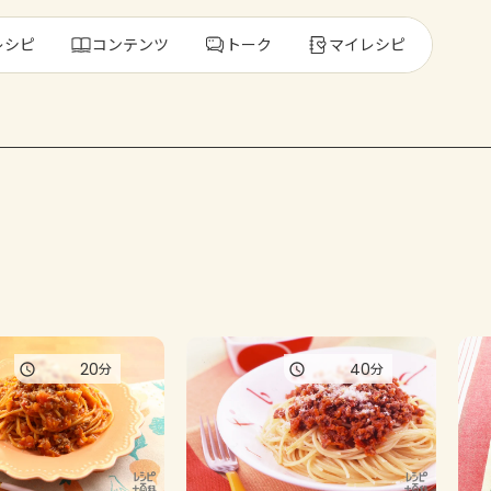
レシピ
コンテンツ
トーク
マイレシピ
レ
人気の食材・
きゅうり
ゴーヤ
20
40
分
分