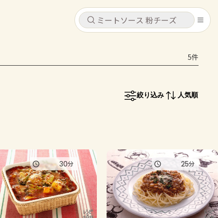
キャンセル
キャンセル
5件
シピ
コンテンツ
ログインするとレシピを保存できます
ログイン
新規登録
絞り込み
人気順
レシピ
ホーム
なす
トマト
とうもろこし
ピーマン
みょうが
コンテンツ
30
25
分
分
レシピ
トーク