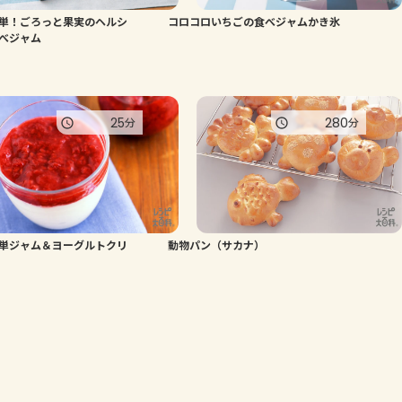
単！ごろっと果実のヘルシ
コロコロいちごの食べジャムかき氷
よくあるお問い合わせ
べジャム
お買い物
25
280
分
分
AJINOMOTO PARK とは
単ジャム＆ヨーグルトクリ
動物パン（サカナ）