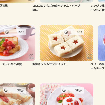
豆花風
コロコロいちごの食べジャム・ハーブ
レンジで簡
風味
ーいちご食
15
5
分
分
ーストいちごの食
型抜きジャムサンドイッチ
ベリーの簡
ームチーズ
30
30
分
分