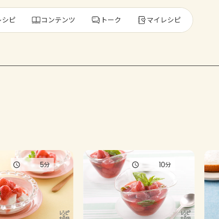
レシピ
コンテンツ
トーク
マイレシピ
レ
人気の食材・
きゅうり
ゴーヤ
5
10
分
分