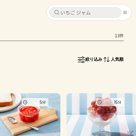
キャンセル
キャンセル
13件
シピ
コンテンツ
ログインするとレシピを保存できます
ログイン
新規登録
絞り込み
人気順
レシピ
ホーム
なす
トマト
とうもろこし
ピーマン
みょうが
コンテンツ
5
15
分
分
レシピ
トーク