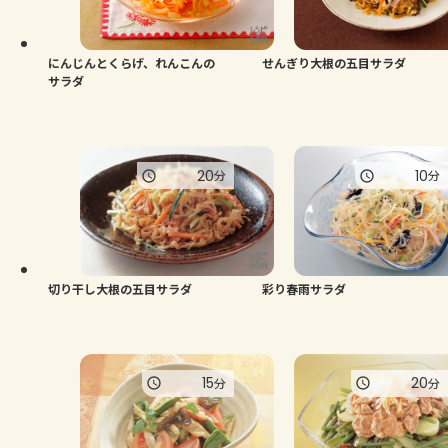
よくあるお問い合わせ
お買い物
にんじんとくらげ、れんこんの
せんぎり大根の五目サラダ
サラダ
AJINOMOTO PARK とは
20
10
分
分
切り干し大根の五目サラダ
彩り春雨サラダ
15
20
分
分