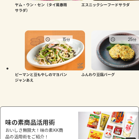
ヤム・ウン・セン（タイ風春雨
エスニックシーフードサラダ
サラダ）
15
25
分
分
ピーマンと豆もやしのマヨバン
ふんわり豆腐バーグ
ジャンあえ
味の素商品活用術
おいしさ無限大！味の素KK商
品の活用術をご紹介！