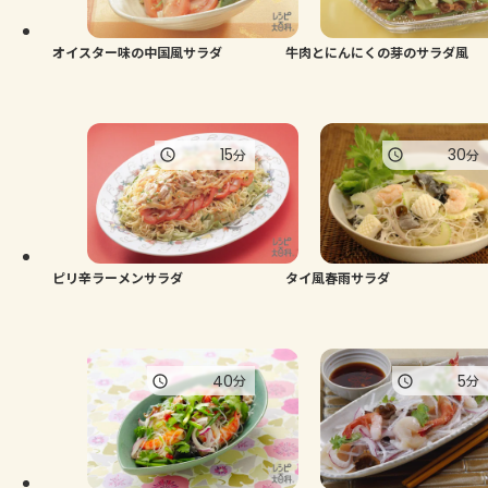
オイスター味の中国風サラダ
牛肉とにんにくの芽のサラダ風
15
30
分
分
ピリ辛ラーメンサラダ
タイ風春雨サラダ
40
5
分
分