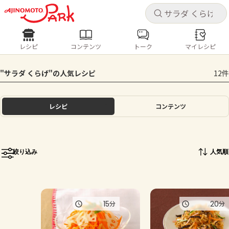
キャ
キャ
レシピ
コンテンツ
トーク
マイレシピ
レシピ
コンテンツ
ログインするとレシピを保存できます
"サラダ くらげ"の人気レシピ
12件
ログイン
新規登録
人気の食材・レシピ
レシピ
コンテンツ
ホーム
きゅうり
なす
トマト
とうもろこし
ピーマン
みょうが
ゴーヤ
コンテンツ
絞り込み
人気順
レシピ
トーク
15
20
分
分