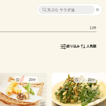
キャンセル
キャンセル
12件
シピ
コンテンツ
ログインするとレシピを保存できます
ログイン
新規登録
絞り込み
人気順
レシピ
ホーム
なす
トマト
とうもろこし
ピーマン
みょうが
コンテンツ
20
20
分
分
レシピ
トーク