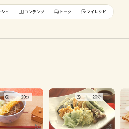
レシピ
コンテンツ
トーク
マイレシピ
レ
人気の食材・
きゅうり
ゴーヤ
20
20
分
分