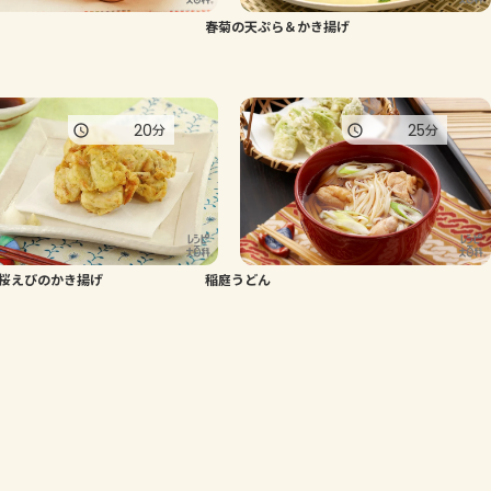
春菊の天ぷら＆かき揚げ
よくあるお問い合わせ
お買い物
20
25
分
分
AJINOMOTO PARK とは
桜えびのかき揚げ
稲庭うどん