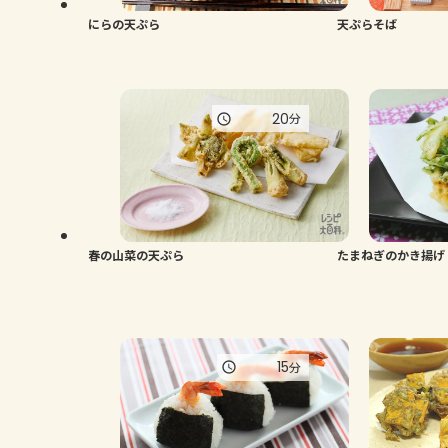
にらの天ぷら
天ぷらそば
20
分
春の山菜の天ぷら
たまねぎのかき揚げ
15
分