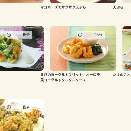
マヨネーズでサクサク天ぷら
天ぷら
15
25
分
分
えびのヨーグルトフリット オーロラ
たけのこと
風ヨーグルトタルタルソース
15
分