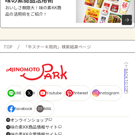
おいしさ無限大！味の素KK商
品の活用術をご紹介！
TOP
「牛ステーキ用肉」検索結果ページ
BACK TO TOP
LINE
X
Youtube
Pinterest
Instagram
facebook
MAIL
オンラインショップ
味の素KK商品情報サイト
味の素KK企業情報サイト