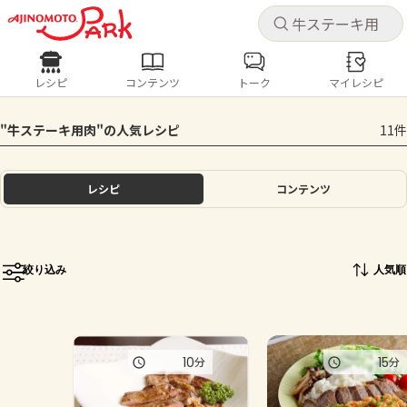
キャ
キャ
レシピ
コンテンツ
トーク
マイレシピ
レシピ
コンテンツ
ログインするとレシピを保存できます
"牛ステーキ用肉"の人気レシピ
11件
ログイン
新規登録
人気の食材・レシピ
レシピ
コンテンツ
ホーム
きゅうり
なす
トマト
とうもろこし
ピーマン
みょうが
ゴーヤ
コンテンツ
絞り込み
人気順
レシピ
トーク
10
15
分
分