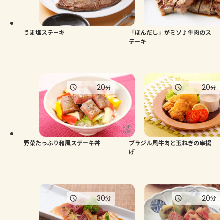
うま塩ステーキ
「ほんだし」がミソ♪牛肉のス
テーキ
20
20
分
分
野菜たっぷり和風ステーキ丼
ブラジル風牛肉と玉ねぎの串揚
げ
30
20
分
分