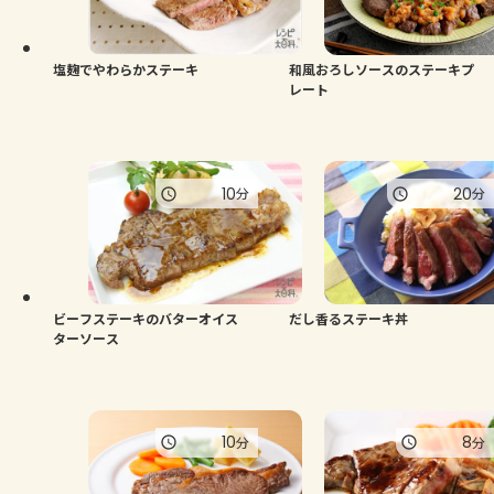
よくあるお問い合わせ
お買い物
塩麹でやわらかステーキ
和風おろしソースのステーキプ
レート
AJINOMOTO PARK とは
10
20
分
分
ビーフステーキのバターオイス
だし香るステーキ丼
ターソース
10
8
分
分