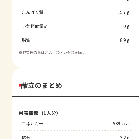
たんぱく質
15.7 g
野菜摂取量※
0 g
脂質
8.9 g
※
野菜摂取量はきのこ類・いも類を除く
献立のまとめ
栄養情報（1人分）
エネルギー
539 kcal
塩分
3.2 g