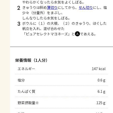
やわらかくなったら水気をよくしぼる。
2
きゅうりは斜め
薄切り
にしてから、
せん切り
にし、塩
少々（分量外）をまぶし、
しんなりしたら水気をしぼる。
3
ボウルに（１）の大根、（２）のきゅうり、ほぐした
帆立を入れ、混ぜ合わせた
「ピュアセレクトマヨネーズ」と
であえる。
Ａ
栄養情報（1人分）
エネルギー
147 kcal
塩分
0.6 g
たんぱく質
6.1 g
野菜摂取量※
125 g