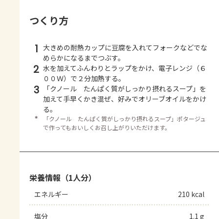
つくり方
1
大きめの耐熱カップに豆腐を入れてフォークなどでな
めらかになるまでつぶす。
2
水を加えてふんわりとラップをかけ、電子レンジ（６
００Ｗ）で２分加熱する。
3
「クノール たんぱく質がしっかり摂れるスープ」を
加えて手早くかき混ぜ、好みでオリーブオイルをかけ
る。
＊
「クノール たんぱく質がしっかり摂れるスープ」ポタージュ
で作ってもおいしくお召し上がりいただけます。
栄養情報（1人分）
エネルギー
210 kcal
塩分
1.1 g