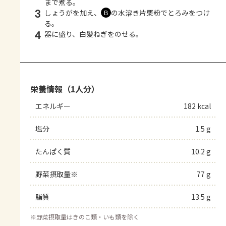
まで煮る。
3
しょうがを加え、
の水溶き片栗粉でとろみをつけ
Ｂ
る。
4
器に盛り、白髪ねぎをのせる。
栄養情報（1人分）
エネルギー
182 kcal
塩分
1.5 g
たんぱく質
10.2 g
野菜摂取量※
77 g
脂質
13.5 g
※
野菜摂取量はきのこ類・いも類を除く