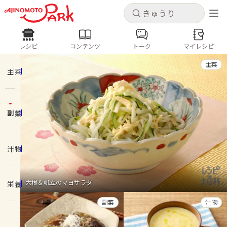
キャンセル
キャンセル
レシピ
コンテンツ
トーク
マイレシピ
レシピ
コンテンツ
ログインするとレシピを保存できます
主菜
ログイン
新規登録
主菜
人気の食材・レシピ
副菜
ホーム
きゅうり
なす
トマト
とうもろこし
ピーマン
みょうが
ゴーヤ
コンテンツ
汁物
レシピ
大根＆帆立のマヨサラダ
栄養
トーク
副菜
汁物