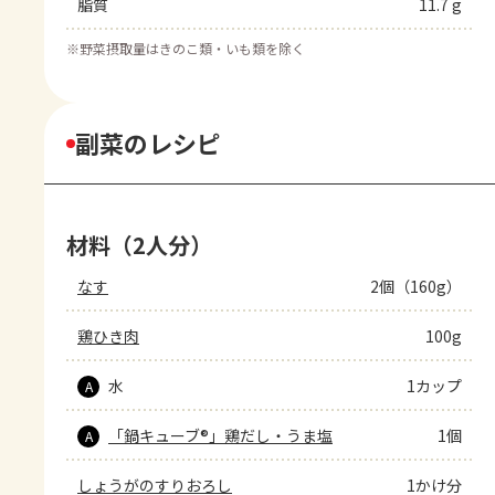
脂質
11.7 g
※
野菜摂取量はきのこ類・いも類を除く
副菜のレシピ
材料（2人分）
なす
2個（160g）
鶏ひき肉
100g
水
1カップ
A
「鍋キューブ®」鶏だし・うま塩
1個
A
しょうがのすりおろし
1かけ分