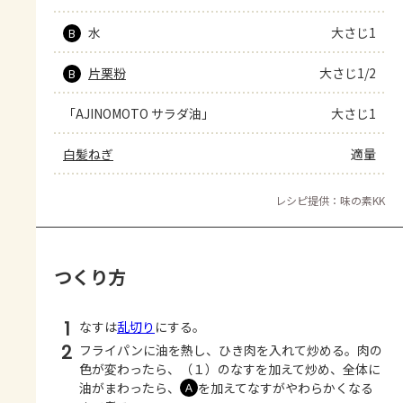
水
大さじ1
B
片栗粉
大さじ1/2
B
「AJINOMOTO サラダ油」
大さじ1
白髪ねぎ
適量
レシピ提供：味の素KK
つくり方
1
なすは
乱切り
にする。
2
フライパンに油を熱し、ひき肉を入れて炒める。肉の
色が変わったら、（１）のなすを加えて炒め、全体に
油がまわったら、
を加えてなすがやわらかくなる
Ａ