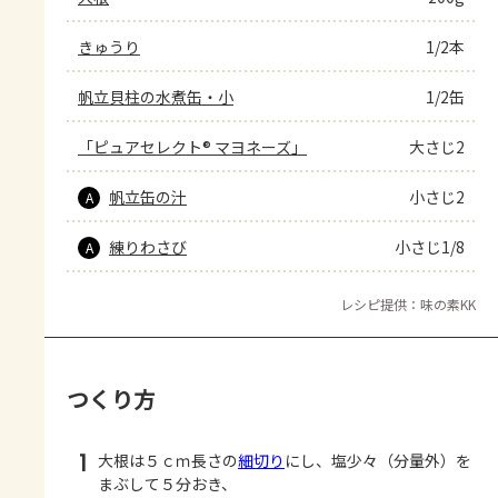
きゅうり
1/2本
帆立貝柱の水煮缶・小
1/2缶
「ピュアセレクト® マヨネーズ」
大さじ2
帆立缶の汁
小さじ2
A
練りわさび
小さじ1/8
A
レシピ提供：味の素KK
つくり方
1
大根は５ｃｍ長さの
細切り
にし、塩少々（分量外）を
まぶして５分おき、