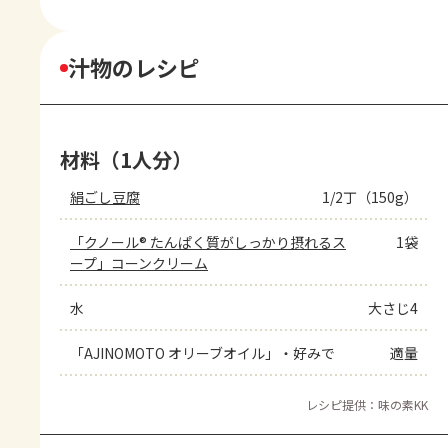
汁物のレシピ
材料（1人分）
絹ごし豆腐
1/2丁（150g）
「クノール® たんぱく質がしっかり摂れるス
1袋
ープ」コーンクリーム
水
大さじ4
「AJINOMOTO オリーブオイル」・好みで
適量
レシピ提供：味の素KK