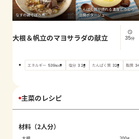
よくあるお問い合わせ
たんぱく質が摂れる濃厚とろとろ
なすの鶏そぼろ煮
豆腐ポタージュ
お買い物
大根＆帆立のマヨサラダの献立
AJINOMOTO PARK とは
35
分
エネルギー
塩分
たんぱく質
脂質
539
3.2
32
34
kcal
g
g
主菜のレシピ
材料（2人分）
大根
200g