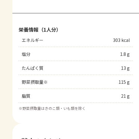
栄養情報（1人分）
エネルギー
303 kcal
塩分
1.8 g
たんぱく質
13 g
野菜摂取量※
115 g
脂質
21 g
※
野菜摂取量はきのこ類・いも類を除く