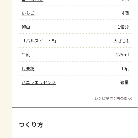
いちご
4個
卵白
1個分
「パルスイート®」
大さじ1
牛乳
125ml
片栗粉
10g
バニラエッセンス
適量
レシピ提供：味の素KK
つくり方