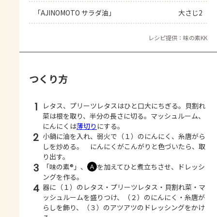
「AJINOMOTO サラダ油」
大さじ2
レシピ提供：味の素KK
つくり方
1
レタス、プリーツレタスはひと口大にちぎる。貝割れ
菜は根を取り、半分の長さに切る。マッシュルーム、
にんにくは
薄切り
にする。
2
小鍋に油を入れ、弱火で（１）のにんにく、糸唐がら
しを炒める。 にんにくがこんがりと色づいたら、取
り出す。
3
「味の素®」、
を加えてひと煮立ちさせ、ドレッシ
Ａ
ングを作る。
4
器に（１）のレタス・プリーツレタス・貝割れ菜・マ
ッシュルームを盛りつけ、（２）のにんにく・糸唐が
らしを飾り、（３）のアツアツのドレッシングをかけ