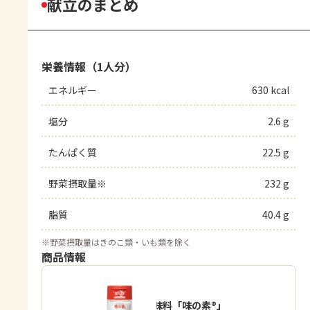
献立のまとめ
栄養情報（1人分）
エネルギー
630 kcal
塩分
2.6 g
たんぱく質
22.5 g
野菜摂取量※
232 g
脂質
40.4 g
※
野菜摂取量はきのこ類・いも類を除く
商品情報
うま味調味料「味の素®」