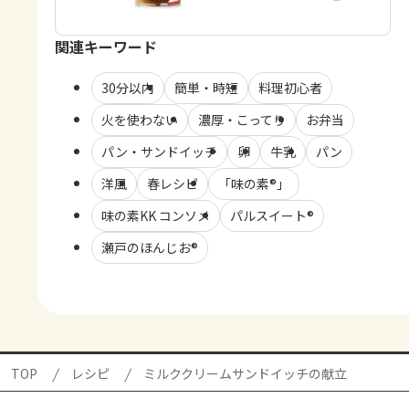
関連キーワード
30分以内
簡単・時短
料理初心者
火を使わない
濃厚・こってり
お弁当
パン・サンドイッチ
卵
牛乳
パン
洋風
春レシピ
「味の素®」
味の素KK コンソメ
パルスイート®
瀬戸のほんじお®
TOP
レシピ
ミルククリームサンドイッチの献立