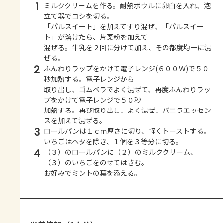
1
ミルククリームを作る。耐熱ボウルに卵白を入れ、泡
立て器でコシを切る。
「パルスイート」を加えてすり混ぜ、「パルスイー
ト」が溶けたら、片栗粉を加えて
混ぜる。牛乳を２回に分けて加え、その都度均一に混
ぜる。
2
ふんわりラップをかけて電子レンジ(６００Ｗ)で５０
秒加熱する。電子レンジから
取り出し、ゴムベラでよく混ぜて、再度ふんわりラッ
プをかけて電子レンジで５０秒
加熱する。再び取り出し、よく混ぜ、バニラエッセン
スを加えて混ぜる。
3
ロールパンは１ｃｍ厚さに切り、軽くトーストする。
いちごはヘタを除き、１個を３等分に切る。
4
（３）のロールパンに（２）のミルククリーム、
（３）のいちごをのせてはさむ。
お好みでミントの葉を添える。