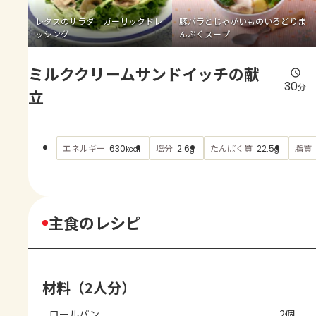
よくあるお問い合わせ
レタスのサラダ ガーリックドレ
豚バラとじゃがいものいろどりま
ッシング
んぷくスープ
お買い物
ミルククリームサンドイッチの献
AJINOMOTO PARK とは
30
分
立
エネルギー
塩分
たんぱく質
脂質
630
2.6
22.5
kcal
g
g
主食のレシピ
材料（2人分）
ロールパン
2個