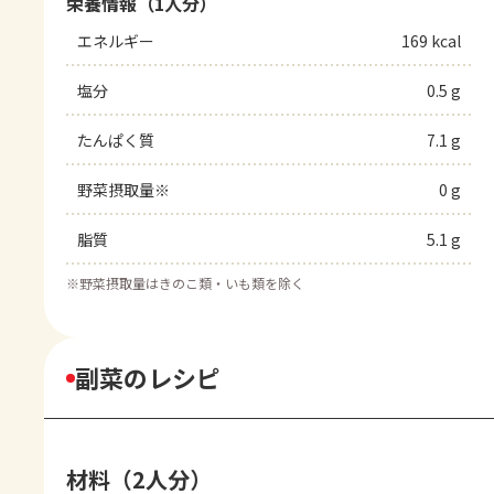
栄養情報（1人分）
エネルギー
169 kcal
塩分
0.5 g
たんぱく質
7.1 g
野菜摂取量※
0 g
脂質
5.1 g
※
野菜摂取量はきのこ類・いも類を除く
副菜のレシピ
材料（2人分）