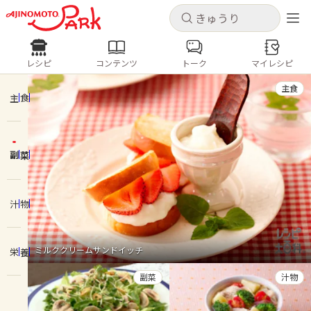
キャンセル
キャンセル
レシピ
コンテンツ
トーク
マイレシピ
レシピ
コンテンツ
ログインするとレシピを保存できます
主食
ログイン
新規登録
主食
人気の食材・レシピ
副菜
ホーム
きゅうり
なす
トマト
とうもろこし
ピーマン
みょうが
ゴーヤ
コンテンツ
汁物
レシピ
ミルククリームサンドイッチ
栄養
トーク
副菜
汁物