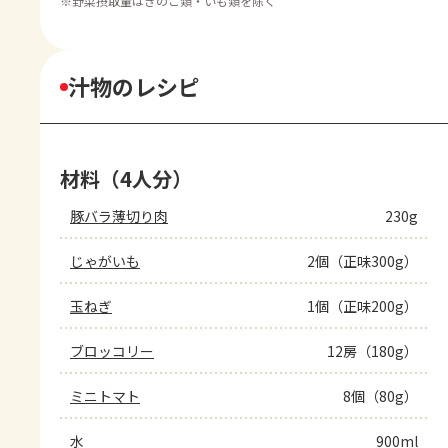
※
野菜摂取量はきのこ類・いも類を除く
汁物のレシピ
材料（4人分）
豚バラ薄切り肉
230g
じゃがいも
2個（正味300g）
玉ねぎ
1個（正味200g）
ブロッコリー
12房（180g）
ミニトマト
8個（80g）
水
900ml