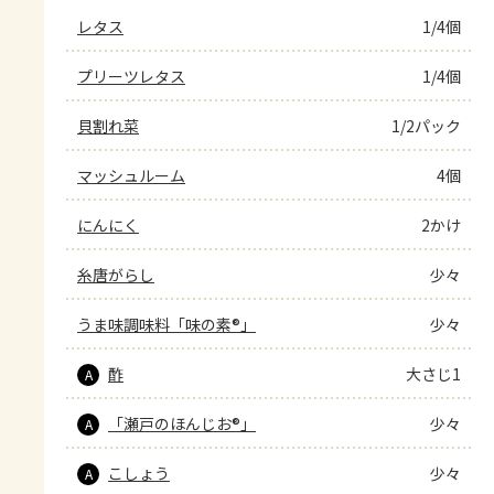
レタス
1/4個
プリーツレタス
1/4個
貝割れ菜
1/2パック
マッシュルーム
4個
にんにく
2かけ
糸唐がらし
少々
うま味調味料「味の素®」
少々
酢
大さじ1
A
「瀬戸のほんじお®」
少々
A
こしょう
少々
A