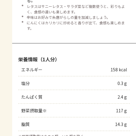
る。
＊
レタスはサニーレタス・サラダ菜など複数使うと、彩りもよ
く、食感の違いも楽しめます。
＊
辛味はお好みで糸唐がらしの量を加減しましょう。
＊
にんにくはカリカリに炒めると香りが出て、食感も楽しめま
す。
栄養情報（1人分）
エネルギー
158 kcal
塩分
0.3 g
たんぱく質
2.4 g
野菜摂取量※
117 g
脂質
14.3 g