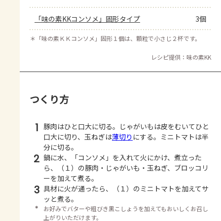
「味の素KKコンソメ」固形タイプ
3個
＊
「味の素ＫＫコンソメ」固形１個は、顆粒で小さじ２杯です。
レシピ提供：味の素KK
つくり方
1
豚肉はひと口大に切る。じゃがいもは皮をむいてひと
口大に切り、玉ねぎは
薄切り
にする。ミニトマトは半
分に切る。
2
鍋に水、「コンソメ」を入れて火にかけ、煮立った
ら、（１）の豚肉・じゃがいも・玉ねぎ、ブロッコリ
ーを加えて煮る。
3
具材に火が通ったら、（１）のミニトマトを加えてサ
ッと煮る。
＊
お好みでバターや粗びき黒こしょうを加えてもおいしくお召し
上がりいただけます。