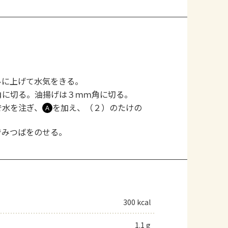
ルに上げて水気をきる。
角に切る。油揚げは３ｍｍ角に切る。
で水を注ぎ、
を加え、（２）のたけの
Ａ
でみつばをのせる。
300 kcal
1.1 g