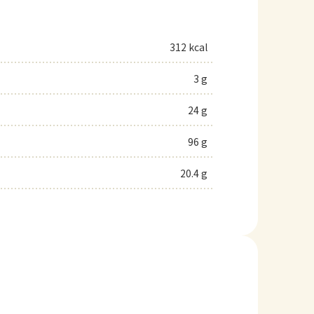
312 kcal
3 g
24 g
96 g
20.4 g