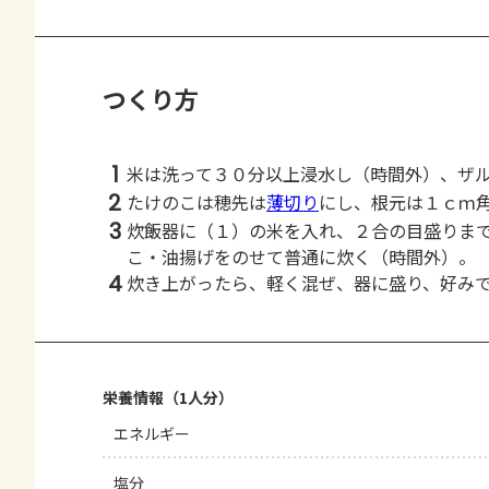
つくり方
1
米は洗って３０分以上浸水し（時間外）、ザ
2
たけのこは穂先は
薄切り
にし、根元は１ｃｍ
3
炊飯器に（１）の米を入れ、２合の目盛りま
こ・油揚げをのせて普通に炊く（時間外）。
4
炊き上がったら、軽く混ぜ、器に盛り、好み
栄養情報（1人分）
エネルギー
塩分