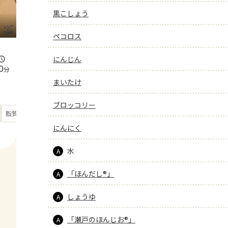
黒こしょう
ペコロス
にんじん
0
分
まいたけ
ブロッコリー
もっと見る
脂質
23
g
にんにく
水
A
「ほんだし®」
A
しょうゆ
A
「瀬戸のほんじお®」
A