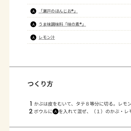
「瀬戸のほんじお®」
A
うま味調味料「味の素®」
A
レモン汁
A
つくり方
1
かぶは皮をむいて、タテ８等分に切る。レモ
2
ボウルに
を入れて混ぜ、（１）のかぶ・レ
Ａ