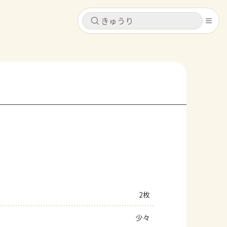
キャンセル
キャンセル
シピ
コンテンツ
ログインするとレシピを保存できます
ログイン
新規登録
レシピ
ホーム
なす
トマト
とうもろこし
ピーマン
みょうが
コンテンツ
レシピ
2枚
トーク
少々