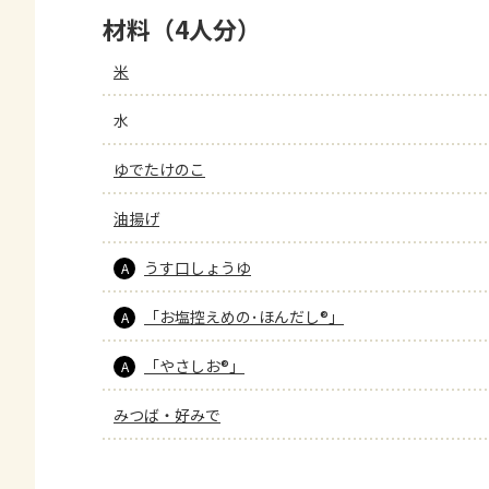
材料（4人分）
米
水
ゆでたけのこ
油揚げ
うす口しょうゆ
A
「お塩控えめの･ほんだし®」
A
「やさしお®」
A
みつば・好みで