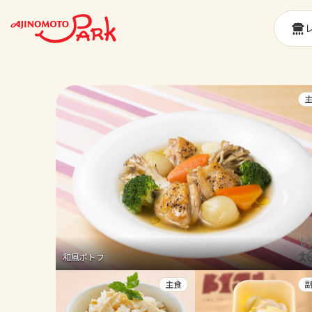
和風ポトフ
主食