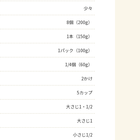
少々
よくあるお問い合わせ
8個（200g）
お買い物
1本（150g）
AJINOMOTO PARK とは
1パック（100g）
1/4個（60g）
2かけ
5カップ
大さじ1・1/2
大さじ1
小さじ1/2