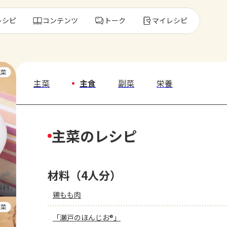
レシピ
コンテンツ
トーク
マイレシピ
レ
主菜
主菜
主食
副菜
栄養
人気の食材・
主菜のレシピ
きゅうり
ゴーヤ
材料（4人分）
鶏もも肉
副菜
「瀬戸のほんじお®」