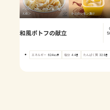
たけのこのだし炊きご飯＜塩分控
えめ＞
かぶのレモン漬け
和風ポトフの献立
5
エネルギー
塩分
たんぱく質
624
4.4
32.8
kcal
g
g