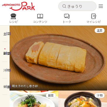
キャンセル
キャンセル
レシピ
コンテンツ
トーク
マイレシピ
レシピ
コンテンツ
ログインするとレシピを保存できます
主菜
ログイン
新規登録
主菜
人気の食材・レシピ
副菜
ホーム
きゅうり
なす
トマト
とうもろこし
ピーマン
みょうが
ゴーヤ
コンテンツ
汁物
レシピ
明太子のだし巻き卵
栄養
トーク
副菜
汁物