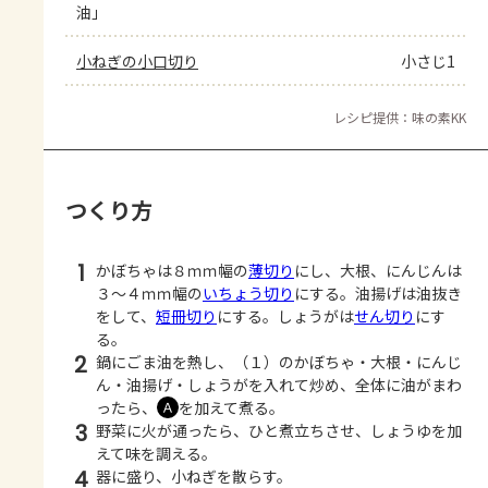
油」
小ねぎの小口切り
小さじ1
レシピ提供：味の素KK
つくり方
1
かぼちゃは８ｍｍ幅の
薄切り
にし、大根、にんじんは
３～４ｍｍ幅の
いちょう切り
にする。油揚げは油抜き
をして、
短冊切り
にする。しょうがは
せん切り
にす
る。
2
鍋にごま油を熱し、（１）のかぼちゃ・大根・にんじ
ん・油揚げ・しょうがを入れて炒め、全体に油がまわ
ったら、
を加えて煮る。
Ａ
3
野菜に火が通ったら、ひと煮立ちさせ、しょうゆを加
えて味を調える。
4
器に盛り、小ねぎを散らす。