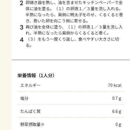
2
卵焼き器を熱し、油を含ませたキッチンペーパーで全
体に油を塗る。（１）の卵液１／３量を流し入れる。
半熟になったら、奥側に明太子をのせ、くるくると巻
き、巻いた卵を向こう側に寄せる。
3
再び油を全体に塗り、（１）の卵液１／３量を流し入
れ、半熟になったら奥側からくるくると巻く。
4
（３）をもう一度くり返し、食べやすい大きさに切
る。
栄養情報（1人分）
エネルギー
70 kcal
塩分
0.7 g
たんぱく質
6.6 g
野菜摂取量※
0 g