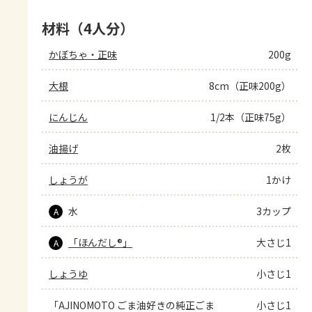
材料（4人分）
かぼちゃ・正味
200g
大根
8cm（正味200g）
にんじん
1/2本（正味75g）
油揚げ
2枚
しょうが
1かけ
水
3カップ
A
「ほんだし®」
大さじ1
A
しょうゆ
小さじ1
「AJINOMOTO ごま油好きの純正ごま
小さじ1