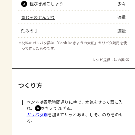
粗びき黒こしょう
少々
A
青じそのせん切り
適量
刻みのり
適量
＊
材料のガリバタ鶏は「Cook Doきょうの大皿」ガリバタ鶏用を使
って作ったものです。
レシピ提供：味の素KK
つくり方
1
ペンネは表示時間通りにゆで、水気をきって器に入
れ、
を加えて混ぜる。
Ａ
ガリバタ鶏
を加えてサッとあえ、しそ、のりをのせ
る。