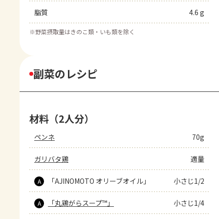
脂質
4.6 g
※
野菜摂取量はきのこ類・いも類を除く
副菜のレシピ
材料（2人分）
ペンネ
70g
ガリバタ鶏
適量
「AJINOMOTO オリーブオイル」
小さじ1/2
A
「丸鶏がらスープ™」
小さじ1/4
A