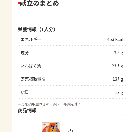
献立のまとめ
栄養情報（1人分）
エネルギー
453 kcal
塩分
3.5 g
たんぱく質
23.7 g
野菜摂取量※
137 g
脂質
13 g
※
野菜摂取量はきのこ類・いも類を除く
商品情報
「ほんだし®」