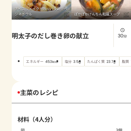
よくあるお問い合わせ
ナイスリメイク！ガリバタ鶏☆ペ
ンネボウル
ぽかぽかけんちん和風スープ
お買い物
明太子のだし巻き卵の献立
AJINOMOTO PARK とは
30
分
エネルギー
塩分
たんぱく質
脂質
453
3.5
23.7
kcal
g
g
主菜のレシピ
材料（4人分）
卵
3個