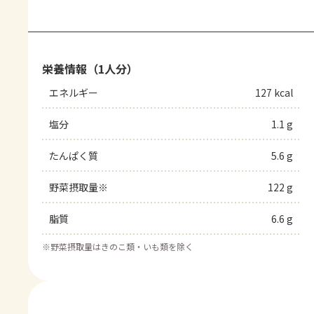
栄養情報（1人分）
エネルギー
127 kcal
塩分
1.1 g
たんぱく質
5.6 g
野菜摂取量※
122 g
脂質
6.6 g
※
野菜摂取量はきのこ類・いも類を除く