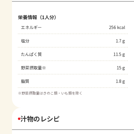
栄養情報（1人分）
エネルギー
256 kcal
塩分
1.7 g
たんぱく質
11.5 g
野菜摂取量※
15 g
脂質
1.8 g
※
野菜摂取量はきのこ類・いも類を除く
汁物のレシピ