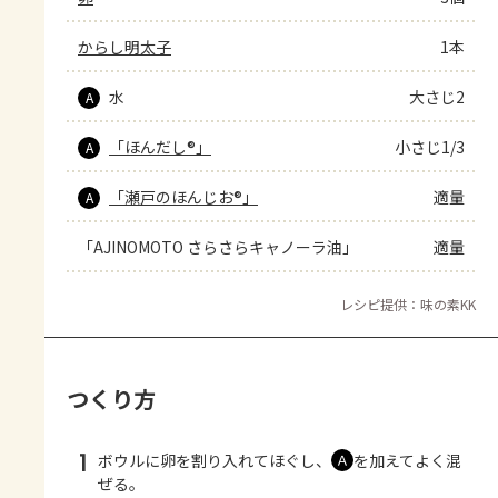
からし明太子
1本
水
大さじ2
A
「ほんだし®」
小さじ1/3
A
「瀬戸のほんじお®」
適量
A
「AJINOMOTO さらさらキャノーラ油」
適量
レシピ提供：味の素KK
つくり方
1
ボウルに卵を割り入れてほぐし、
を加えてよく混
Ａ
ぜる。