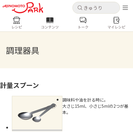
キャンセル
キャンセル
レシピ
コンテンツ
トーク
マイレシピ
レシピ
コンテンツ
ログインするとレシピを保存できます
ログイン
新規登録
調理器具
人気の食材・レシピ
ホーム
きゅうり
なす
トマト
とうもろこし
ピーマン
みょうが
ゴーヤ
計量スプーン
コンテンツ
調味料や油を計る時に。
レシピ
大さじ15ml、小さじ5mlの2つが基
本。
トーク