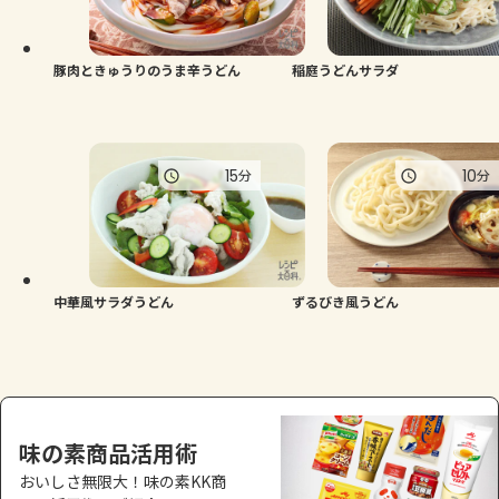
よくあるお問い合わせ
お買い物
豚肉ときゅうりのうま辛うどん
稲庭うどんサラダ
AJINOMOTO PARK とは
15
10
分
分
中華風サラダうどん
ずるびき風うどん
味の素商品活用術
おいしさ無限大！味の素KK商