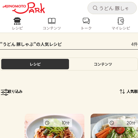
キャ
キャ
レシピ
コンテンツ
トーク
マイレシピ
レシピ
コンテンツ
ログインするとレシピを保存できます
"うどん 豚しゃぶ"の人気レシピ
4件
ログイン
新規登録
人気の食材・レシピ
レシピ
コンテンツ
ホーム
きゅうり
なす
トマト
とうもろこし
ピーマン
みょうが
ゴーヤ
コンテンツ
絞り込み
人気順
レシピ
トーク
10
20
分
分