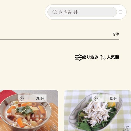
キャンセル
キャンセル
5件
シピ
コンテンツ
ログインするとレシピを保存できます
ログイン
新規登録
絞り込み
人気順
レシピ
ホーム
なす
トマト
とうもろこし
ピーマン
みょうが
コンテンツ
20
10
分
分
レシピ
トーク