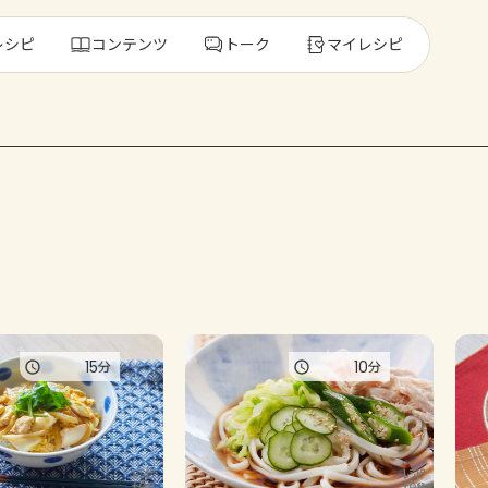
レシピ
コンテンツ
トーク
マイレシピ
レ
人気の食材・
きゅうり
ゴーヤ
15
10
分
分