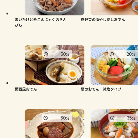
よくあるお問い合わせ
お買い物
まいたけと糸こんにゃくのきん
夏野菜の冷やしだしおでん
ぴら
AJINOMOTO PARK とは
50
20
分
分
関西風おでん
夏のおでん 減塩タイプ
60
35
分
分