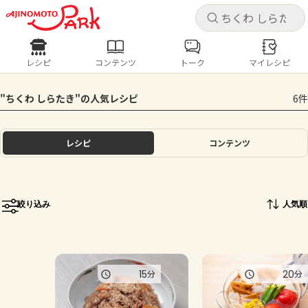
キャ
キャ
レシピ
コンテンツ
トーク
マイレシピ
レシピ
コンテンツ
ログインするとレシピを保存できます
"ちくわ しらたき"の人気レシピ
6件
ログイン
新規登録
人気の食材・レシピ
レシピ
コンテンツ
ホーム
きゅうり
なす
トマト
とうもろこし
ピーマン
みょうが
ゴーヤ
コンテンツ
絞り込み
人気順
レシピ
トーク
15
20
分
分