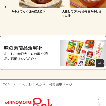
みそおでん＜塩分控えめ＞
大根とえびいものマヨみそけん
ちん汁
味の素商品活用術
おいしさ無限大！味の素KK商
品の活用術をご紹介！
TOP
「ちくわ しらたき」検索結果ページ