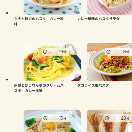
よくあるお問い合わせ
お買い物
ツナと枝豆のパスタ カレー風
カレー風味のパスタサラダ
味
AJINOMOTO PARK とは
10
15
分
分
南瓜とほうれん草のクリームパ
タコライス風パスタ
スタ カレー風味
15
20
分
分