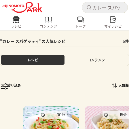
キャ
キャ
レシピ
コンテンツ
トーク
マイレシピ
レシピ
コンテンツ
ログインするとレシピを保存できます
"カレー スパゲッティ"の人気レシピ
6件
ログイン
新規登録
人気の食材・レシピ
レシピ
コンテンツ
ホーム
きゅうり
なす
トマト
とうもろこし
ピーマン
みょうが
ゴーヤ
コンテンツ
絞り込み
人気順
レシピ
トーク
30
15
分
分