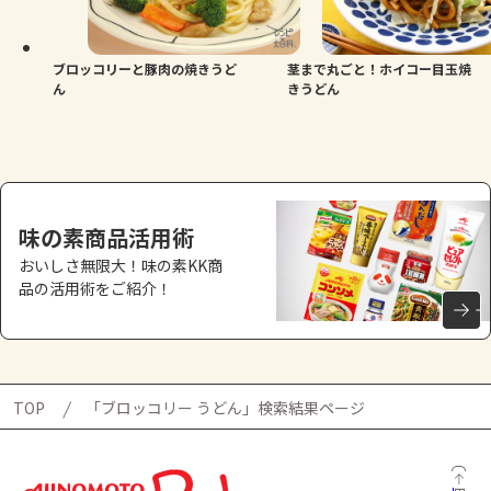
よくあるお問い合わせ
お買い物
ブロッコリーと豚肉の焼きうど
茎まで丸ごと！ホイコー目玉焼
ん
きうどん
AJINOMOTO PARK とは
味の素商品活用術
おいしさ無限大！味の素KK商
品の活用術をご紹介！
TOP
「ブロッコリー うどん」検索結果ページ