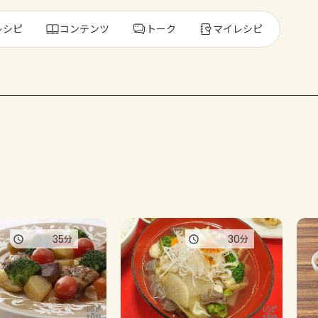
レシピ
コンテンツ
トーク
マイレシピ
レ
人気の食材・
きゅうり
ゴーヤ
35
30
分
分