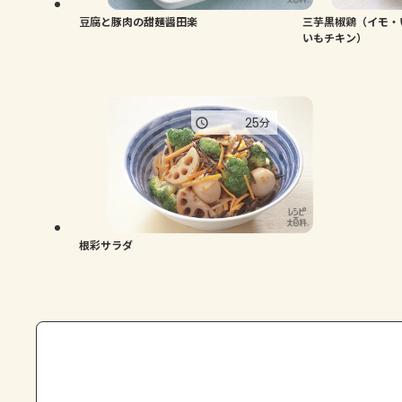
豆腐と豚肉の甜麺醤田楽
三芋黒椒鶏（イモ・
いもチキン）
25
分
根彩サラダ