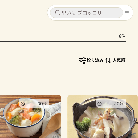
キャンセル
キャンセル
6件
シピ
コンテンツ
ログインするとレシピを保存できます
ログイン
新規登録
絞り込み
人気順
レシピ
ホーム
なす
トマト
とうもろこし
ピーマン
みょうが
コンテンツ
30
30
分
分
レシピ
トーク